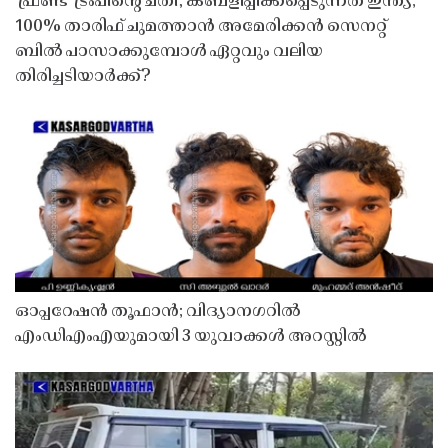
'ഫ്രണ്ട്' ട്രംപിന്റെ ചതി, കബളിപ്പിക്കപ്പെടുന്നത് ഇന്ത്യ;
100% താരിഫ് ചുമത്താൻ അമേരിക്കൻ സെനറ്റ്
ബിൽ പാസാക്കുമ്പോൾ ഏറ്റവും വലിയ
തിരിച്ചടിയാർക്ക്?
ഓപ്പറേഷൻ തൂഫാൻ; വിദ്യാനഗറിൽ
എംഡിഎംഎയുമായി 3 യുവാക്കൾ അറസ്റ്റിൽ