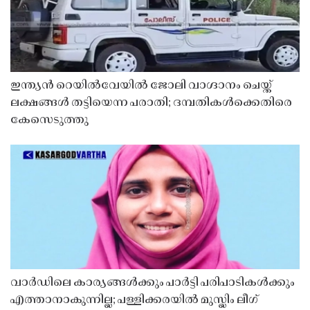
ഇന്ത്യൻ റെയിൽവേയിൽ ജോലി വാഗ്ദാനം ചെയ്ത്
ലക്ഷങ്ങൾ തട്ടിയെന്ന പരാതി; ദമ്പതികൾക്കെതിരെ
കേസെടുത്തു
വാർഡിലെ കാര്യങ്ങൾക്കും പാർട്ടി പരിപാടികൾക്കും
എത്താനാകുന്നില്ല; പള്ളിക്കരയിൽ മുസ്ലിം ലീഗ്