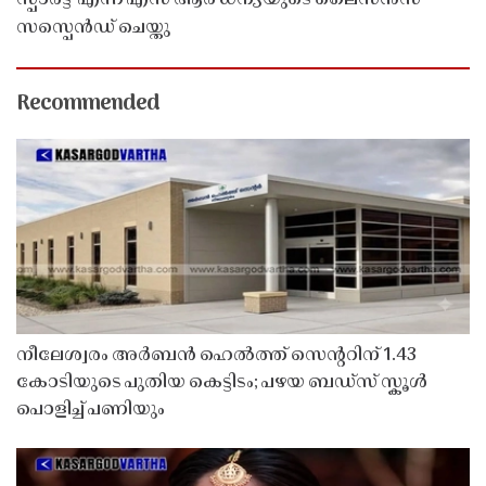
സസ്പെൻഡ് ചെയ്തു ​​​​​​​
Recommended
നീലേശ്വരം അർബൻ ഹെൽത്ത് സെൻ്ററിന് 1.43
കോടിയുടെ പുതിയ കെട്ടിടം; പഴയ ബഡ്സ് സ്കൂൾ
പൊളിച്ച് പണിയും