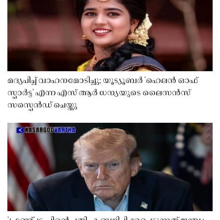
മദ്യപിച്ച് വാഹനമോടിച്ചു; യൂട്യൂബർ 'ഹെലൻ ഓഫ്
സ്പാർട്ട' എന്ന എസ് ആർ ധന്യയുടെ ലൈസൻസ്
സസ്പെൻഡ് ചെയ്തു ​​​​​​​