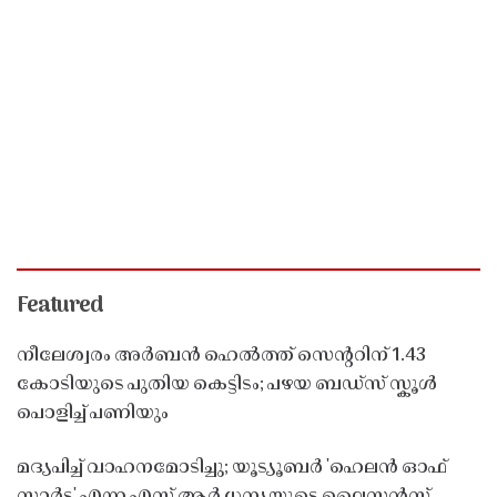
Featured
നീലേശ്വരം അർബൻ ഹെൽത്ത് സെൻ്ററിന് 1.43
കോടിയുടെ പുതിയ കെട്ടിടം; പഴയ ബഡ്സ് സ്കൂൾ
പൊളിച്ച് പണിയും
മദ്യപിച്ച് വാഹനമോടിച്ചു; യൂട്യൂബർ 'ഹെലൻ ഓഫ്
സ്പാർട്ട' എന്ന എസ് ആർ ധന്യയുടെ ലൈസൻസ്