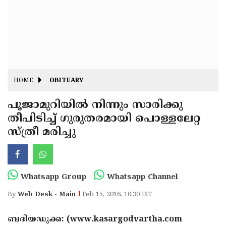
Fitr
May
Day
Eid
Al
Independence
Ad'ha
Day
Onam
HOME
OBITUARY
J&K
State
പൂജാമുറിയില്‍ നിന്നും സാരിക്കു
Haryana
തീപിടിച്ച് ഗുരുതരമായി പൊള്ളലേറ്റ
Assembly
State
Diwali
സ്ത്രീ മരിച്ചു
Elections
Assembly
Christmas
Elections
New-
Year
Republic
Whatsapp Group
Whatsapp Channel
Day
Budget
By
Web Desk - Main
Feb 15, 2016, 10:30 IST
Delhi
ബദിയഡുക്ക: (www.kasargodvartha.com