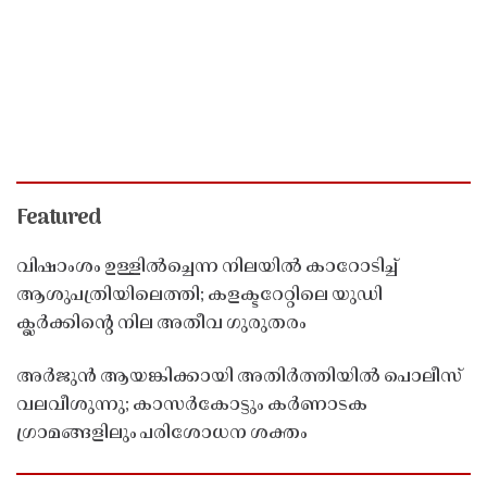
Featured
വിഷാംശം ഉള്ളിൽച്ചെന്ന നിലയിൽ കാറോടിച്ച്
ആശുപത്രിയിലെത്തി; കളക്ടറേറ്റിലെ യുഡി
ക്ലർക്കിൻ്റെ നില അതീവ ഗുരുതരം
അർജുൻ ആയങ്കിക്കായി അതിർത്തിയിൽ പൊലീസ്
വലവീശുന്നു; കാസർകോട്ടും കർണാടക
ഗ്രാമങ്ങളിലും പരിശോധന ശക്തം