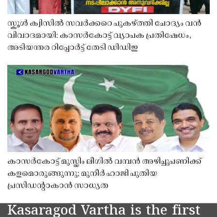
സ്കൂൾ ക്വിസിൽ സവർക്കറെ പുകഴ്ത്തി ചോദ്യം വൻ
വിവാദമായി: കാസർകോട്ട് വ്യാപക പ്രതിഷേധം,
അടിയന്തര റിപ്പോർട്ട് തേടി ഡിഡിഇ
കാസർകോട്ട് മുസ്ലിം ലീഗിൽ വമ്പൻ അഴിച്ചുപണിക്ക്
കളമൊരുങ്ങുന്നു; മുനീർ ഹാജി പുതിയ
പ്രസിഡൻ്റാകാൻ സാധ്യത
Kasaragod Vartha is the first