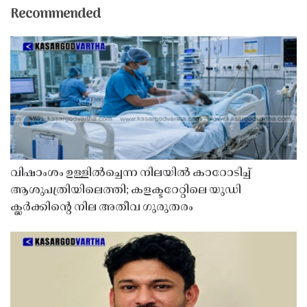
Recommended
വിഷാംശം ഉള്ളിൽച്ചെന്ന നിലയിൽ കാറോടിച്ച്
ആശുപത്രിയിലെത്തി; കളക്ടറേറ്റിലെ യുഡി
ക്ലർക്കിൻ്റെ നില അതീവ ഗുരുതരം