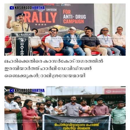
ലഹരിക്കെതിരെ കാസർകോട് നഗരത്തിൽ
ഇരമ്പിയാർത്ത് ഹാർലി ഡേവിഡ്‌സൺ
ബൈക്കുകൾ; റാലി ശ്രദ്ധേയമായി