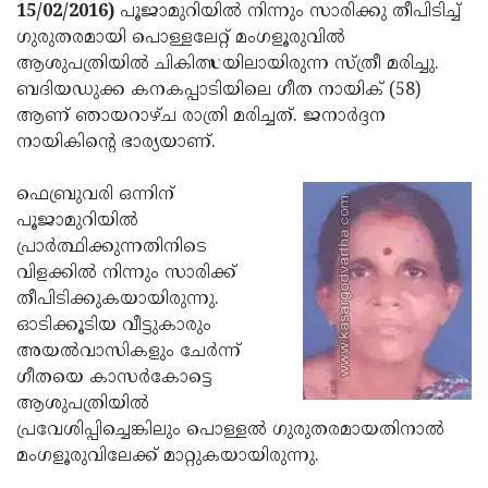
Election
Maha
15/02/2016)
പൂജാമുറിയില്‍ നിന്നും സാരിക്കു തീപിടിച്ച്
ഗുരുതരമായി പൊള്ളലേറ്റ് മംഗളൂരുവില്‍
Shivarathri
International
ആശുപത്രിയില്‍ ചികിത്സയിലായിരുന്ന സ്ത്രീ മരിച്ചു.
Women's
Anti-
ബദിയഡുക്ക കനകപ്പാടിയിലെ ഗീത നായിക് (58)
ആണ് ഞായറാഴ്ച രാത്രി മരിച്ചത്. ജനാര്‍ദ്ദന
Day
Drug
Attukal
നായികിന്റെ ഭാര്യയാണ്.
Campaign
Pongala
Holi
ഫെബ്രുവരി ഒന്നിന്
2025
2025
IPL
പൂജാമുറിയില്‍
2025
Eid
പ്രാര്‍ത്ഥിക്കുന്നതിനിടെ
വിളക്കില്‍ നിന്നും സാരിക്ക്
Al-
Waqf
തീപിടിക്കുകയായിരുന്നു.
Fitr
Bill
Vishu
ഓടിക്കൂടിയ വീട്ടുകാരും
അയല്‍വാസികളും ചേര്‍ന്ന്
2025
Controversy
Festival
Good
ഗീതയെ കാസര്‍കോട്ടെ
2025
Friday
Easter
ആശുപത്രിയില്‍
പ്രവേശിപ്പിച്ചെങ്കിലും പൊള്ളല്‍ ഗുരുതരമായതിനാല്‍
Observance
Sunday
By-
മംഗളൂരുവിലേക്ക് മാറ്റുകയായിരുന്നു.
2025
2025
Election
Bihar