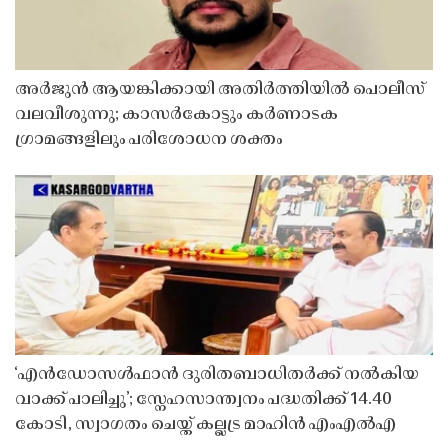
അർജുൻ ആയങ്കിക്കായി അതിർത്തിയിൽ പൊലീസ്
വലവീശുന്നു; കാസർകോട്ടും കർണാടക
ഗ്രാമങ്ങളിലും പരിശോധന ശക്തം
‘എൻഡോസൾഫാൻ ദുരിതബാധിതർക്ക് നൽകിയ
വാക്ക് പാലിച്ചു’; സ്നേഹസാന്ത്വനം പദ്ധതിക്ക് 14.40
കോടി, സ്വാഗതം ചെയ്ത് കല്ലട്ര മാഹിൻ എംഎൽഎ