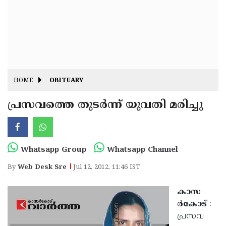
Fitr
May
Day
Eid
Al
Independence
Ad'ha
Day
Onam
HOME
OBITUARY
J&K
State
പ്രസവത്തെ തുടര്‍ന്ന് യുവതി മരിച്ചു
Haryana
Assembly
State
Diwali
Elections
Assembly
Christmas
Whatsapp Group
Whatsapp Channel
Elections
New-
By
Web Desk Sre
Jul 12, 2012, 11:46 IST
Year
Republic
കാസ
Day
Budget
ര്‍കോട്
:
Delhi
പ്രസവ