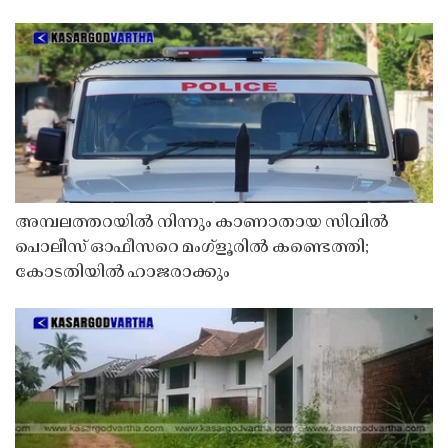
അമ്പലത്തറയിൽ നിന്നും കാണാതായ സിവിൽ
പൊലീസ് ഓഫീസറെ മംഗ്ളൂരിൽ കണ്ടെത്തി;
കോടതിയിൽ ഹാജരാക്കും