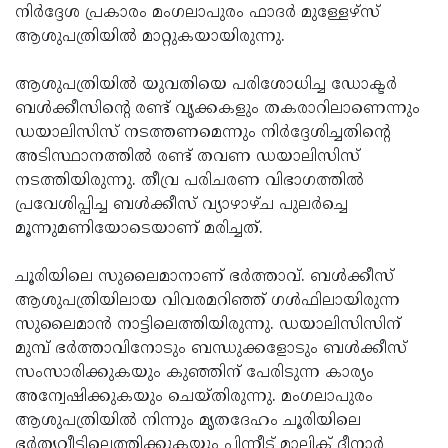
നിര്‍ദ്ദേശ പ്രകാരം മംഗലാപുരം ഫാദര്‍ മുള്ളേഴ്‌സ്
Updates
Assembly
Kerala
ആശുപത്രിയില്‍ മാറ്റുകയായിരുന്നു.
Polls
Local
Look
ആശുപത്രിയില്‍ യുവതിയെ പരിശോധിച്ച ഡോക്ടര്‍
Body
Back
ബള്‍ക്കീസിന്റെ രണ്ട് വൃക്കകളും തകരാറിലാണെന്നും
Election
ഡയാലിസിസ് നടത്തണമെന്നും നിര്‍ദ്ദേശിച്ചതിന്റെ
2025
അടിസ്ഥാനത്തില്‍ രണ്ട് തവണ ഡയാലിസിസ്
നടത്തിയിരുന്നു. തീവ്ര പരിചരണ വിഭാഗത്തില്‍
പ്രവേശിപ്പിച്ച ബള്‍ക്കീസ് വ്യാഴാഴ്ച പുലര്‍ച്ചെ
മൂന്നുമണിയോടെയാണ് മരിച്ചത്.
ചൂരിയിലെ സുലൈമാനാണ് ഭര്‍ത്താവ്. ബള്‍ക്കീസ്
ആശുപത്രിയിലായ വിവരമറിഞ്ഞ് ഗള്‍ഫിലായിരുന്ന
സുലൈമാന്‍ നാട്ടിലെത്തിയിരുന്നു. ഡയാലിസിസിന്
മുമ്പ് ഭര്‍ത്താവിനോടും ബന്ധുക്കളോടും ബള്‍ക്കീസ്
സംസാരിക്കുകയും കുഞ്ഞിന് പേരിടുന്ന കാര്യം
അന്വേഷിക്കുകയും ചെയ്തിരുന്നു. മംഗലാപുരം
ആശുപത്രിയില്‍ നിന്നും മൃതദേഹം ചൂരിയിലെ
ഭര്‍തൃവീട്ടിലെത്തിക്കുകയും പിന്നീട് മാലിക് ദീനാര്‍