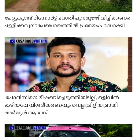
ചേറ്റുകുണ്ട് റിസോർട്ട് പദ്ധതി പുനരുജ്ജീവിപ്പിക്കണം;
പള്ളിക്കര ഗ്രാമപഞ്ചായത്തിൽ പ്രമേയം പാസാക്കി
'പൊലീസിനെ ഭീഷണിപ്പെടുത്തിയിട്ടില്ല'; ഒളിവിൽ
കഴിയവേ വിശദീകരണവും വെല്ലുവിളിയുമായി
അർജുൻ ആയങ്കി