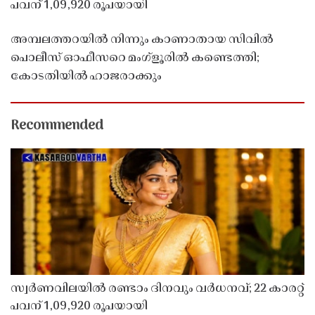
പവന് 1,09,920 രൂപയായി
അമ്പലത്തറയിൽ നിന്നും കാണാതായ സിവിൽ
പൊലീസ് ഓഫീസറെ മംഗ്ളൂരിൽ കണ്ടെത്തി;
കോടതിയിൽ ഹാജരാക്കും
Recommended
സ്വർണവിലയിൽ രണ്ടാം ദിനവും വർധനവ്; 22 കാരറ്റ്
പവന് 1,09,920 രൂപയായി