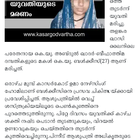
ത്തെ
Election
Maha
തുടര്‍ന്ന്
Shivarathri
International
യുവതി
മരിച്ചു.
Women's
Anti-
തളങ്കര
Day
Drug
Attukal
ഖാസി
Campaign
ലൈനിലെ
Pongala
Holi
പരേതനായ കെ.യു. അബ്ദുല്‍ ഖാദര്‍-ബീഫാത്തിമ
2025
2025
IPL
ദമ്പതികളുടെ മകള്‍ കെ.യു. ബള്‍ക്കീസ്(27) ആണ്
മരിച്ചത്.
2025
Eid
Al-
Waqf
ഒരാഴ്ച മുമ്പ് കാസര്‍കോട് ഉമാ നേഴ്‌സിംഗ്
ഹോമിലാണ് ബള്‍ക്കീസിനെ പ്രസവ ചികിത്സയ്ക്കായി
Fitr
Bill
Vishu
പ്രവേശിപ്പിച്ചത്. ആശുപത്രിയില്‍ വെച്ച്
2025
Controversy
Festival
Good
ശസ്ത്രക്രിയയിലൂടെ പെണ്‍കുഞ്ഞിനെ
പുറത്തെടുത്തിരുന്നു. പിറ്റേ ദിവസം യുവതിക്ക് കാഴ്ച
2025
Friday
Easter
ശക്തി നഷ്ട പെടാന്‍ തുടങ്ങുകയും, വിറയല്‍
Observance
Sunday
By-
ഉണ്ടാവുകയും ചെയ്തതിനെ തുടര്‍ന്ന്
2025
കുത്തിവെച്ചിരുന്നു.പിന്നീട് ആശുപത്രി അധികൃതരുടെ
2025
Election
Bihar