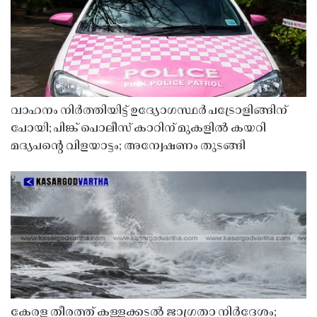
വാഹനം നിർത്തിയിട്ട് ഉദ്യോഗസ്ഥർ പട്രോളിങ്ങിന്
പോയി; പിങ്ക് പൊലീസ് കാറിന് മുകളിൽ കയറി
മദ്യപൻ്റെ വിളയാട്ടം; അന്വേഷണം തുടങ്ങി
കേരള തീരത്ത് കള്ളക്കടൽ ജാഗ്രതാ നിർദേശം;