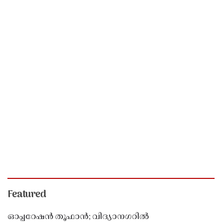
Featured
ഓപ്പറേഷൻ തൂഫാൻ; വിദ്യാനഗറിൽ