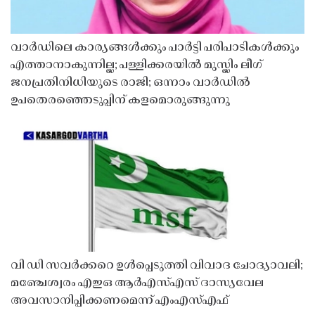
വാർഡിലെ കാര്യങ്ങൾക്കും പാർട്ടി പരിപാടികൾക്കും
എത്താനാകുന്നില്ല; പള്ളിക്കരയിൽ മുസ്ലിം ലീഗ്
ജനപ്രതിനിധിയുടെ രാജി; ഒന്നാം വാർഡിൽ
ഉപതെരഞ്ഞെടുപ്പിന് കളമൊരുങ്ങുന്നു
വി ഡി സവർക്കറെ ഉൾപ്പെടുത്തി വിവാദ ചോദ്യാവലി;
മഞ്ചേശ്വരം എഇഒ ആർഎസ്എസ് ദാസ്യവേല
അവസാനിപ്പിക്കണമെന്ന് എംഎസ്എഫ്