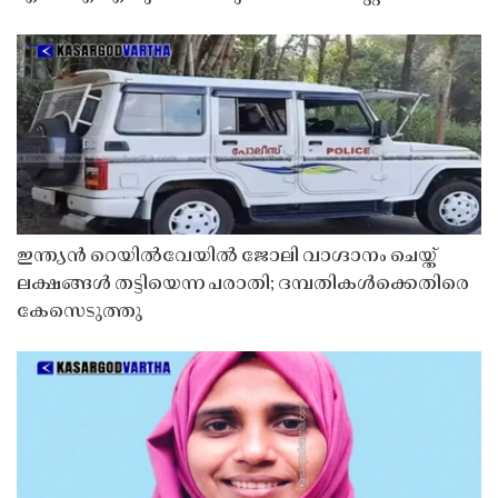
ഇന്ത്യൻ റെയിൽവേയിൽ ജോലി വാഗ്ദാനം ചെയ്ത്
ലക്ഷങ്ങൾ തട്ടിയെന്ന പരാതി; ദമ്പതികൾക്കെതിരെ
കേസെടുത്തു