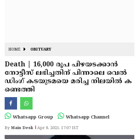
Fitr
May
Day
Eid
Al
Independence
Ad'ha
Day
Onam
HOME
OBITUARY
J&K
State
Death | 16,000 രൂപ പിഴയടക്കാൻ
Haryana
നോട്ടീസ് ലഭിച്ചതിന് പിന്നാലെ വെൽ
Assembly
State
Diwali
ഡിംഗ് കടയുടമയെ മരിച്ച നിലയിൽ ക
Elections
Assembly
Christmas
ണ്ടെത്തി
Elections
New-
Year
Republic
Whatsapp Group
Whatsapp Channel
Day
Budget
By
Main Desk
Apr 8, 2025, 17:07 IST
Delhi