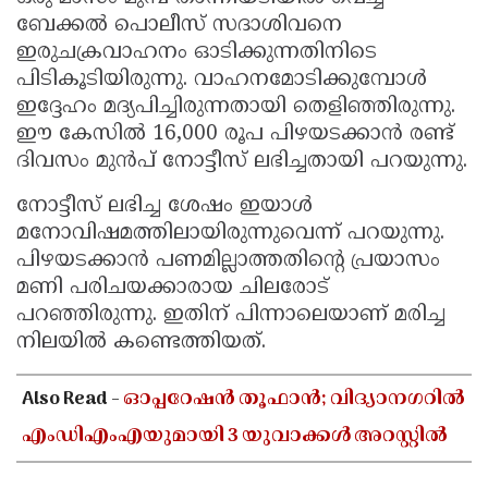
ബേക്കൽ പൊലീസ് സദാശിവനെ
ഇരുചക്രവാഹനം ഓടിക്കുന്നതിനിടെ
പിടികൂടിയിരുന്നു. വാഹനമോടിക്കുമ്പോൾ
ഇദ്ദേഹം മദ്യപിച്ചിരുന്നതായി തെളിഞ്ഞിരുന്നു.
ഈ കേസിൽ 16,000 രൂപ പിഴയടക്കാൻ രണ്ട്
ദിവസം മുൻപ് നോട്ടീസ് ലഭിച്ചതായി പറയുന്നു.
നോട്ടീസ് ലഭിച്ച ശേഷം ഇയാൾ
മനോവിഷമത്തിലായിരുന്നുവെന്ന് പറയുന്നു.
പിഴയടക്കാൻ പണമില്ലാത്തതിൻ്റെ പ്രയാസം
മണി പരിചയക്കാരായ ചിലരോട്
പറഞ്ഞിരുന്നു. ഇതിന് പിന്നാലെയാണ് മരിച്ച
നിലയിൽ കണ്ടെത്തിയത്.
Also Read -
ഓപ്പറേഷൻ തൂഫാൻ; വിദ്യാനഗറിൽ
എംഡിഎംഎയുമായി 3 യുവാക്കൾ അറസ്റ്റിൽ