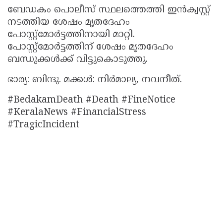
ബേഡകം പൊലീസ് സ്ഥലത്തെത്തി ഇൻക്വസ്റ്റ്
നടത്തിയ ശേഷം മൃതദേഹം
പോസ്റ്റ്മോർട്ടത്തിനായി മാറ്റി.
പോസ്റ്റ്മോർട്ടത്തിന് ശേഷം മൃതദേഹം
ബന്ധുക്കൾക്ക് വിട്ടുകൊടുത്തു.
ഭാര്യ: ബിന്ദു. മക്കൾ: നിർമാല്യ, നവനീത്.
#BedakamDeath #Death #FineNotice
#KeralaNews #FinancialStress
#TragicIncident