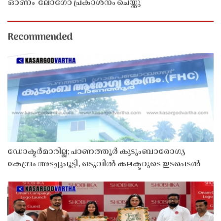
ഓണം' ലോഗോ പ്രകാശനം ചെയ്തു
Recommended
ഡോക്ടർമാരില്ല; പാണത്തൂർ കുടുംബാരോഗ്യ
കേന്ദ്രം അടച്ചുപൂട്ടി, ഒടുവിൽ കലക്ടറുടെ ഇടപെടൽ