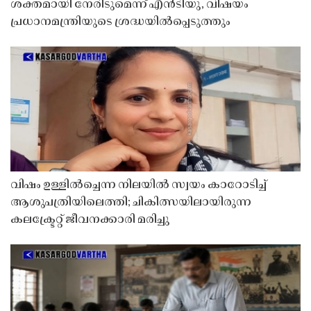
ശക്തമായി നേരിടുമെന്ന് എൻടിയു, വിഷയം
പ്രധാനമന്ത്രിയുടെ ശ്രദ്ധയിൽപ്പെടുത്തും
വിഷം ഉള്ളിൽച്ചെന്ന നിലയിൽ സ്വയം കാറോടിച്ച്
ആശുപത്രിയിലെത്തി; ചികിത്സയിലായിരുന്ന
കലക്ട്രേറ്റ് ജീവനക്കാരി മരിച്ചു