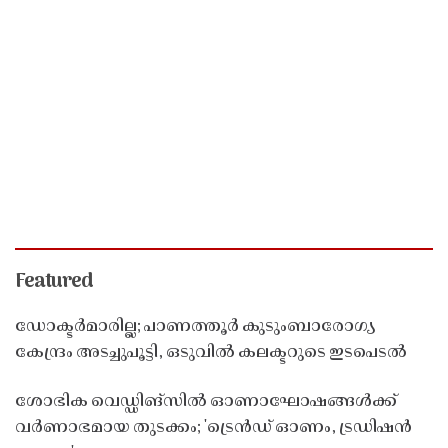
Featured
ഡോക്ടർമാരില്ല; പാണത്തൂർ കുടുംബാരോഗ്യ
കേന്ദ്രം അടച്ചുപൂട്ടി, ഒടുവിൽ കലക്ടറുടെ ഇടപെടൽ
ശോഭിക വെഡ്ഡിങ്സിൽ ഓണാഘോഷങ്ങൾക്ക്
വർണാഭമായ തുടക്കം; 'ട്രെൻഡ് ഓണം, ട്രഡിഷൻ