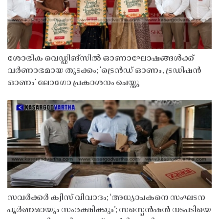
ശോഭിക വെഡ്ഡിങ്സിൽ ഓണാഘോഷങ്ങൾക്ക്
വർണാഭമായ തുടക്കം; 'ട്രെൻഡ് ഓണം, ട്രഡിഷൻ
ഓണം' ലോഗോ പ്രകാശനം ചെയ്തു
സവർക്കർ ക്വിസ് വിവാദം; ‘അധ്യാപകനെ സംഘടന
പൂർണമായും സംരക്ഷിക്കും’; സസ്പെൻഷൻ നടപടിയെ