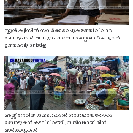
സ്കൂൾ ക്വിസിൽ സവർക്കറെ പുകഴ്ത്തി വിവാദ
ചോദ്യങ്ങൾ; അധ്യാപകനെ സസ്പെൻഡ് ചെയ്യാൻ
ഉത്തരവിട്ട് ഡിജിഇ
മഴയ്ക്ക് നേരിയ ശമനം; കടൽ ശാന്തമായതോടെ
ബോട്ടുകൾ കടലിലിറങ്ങി, സജീവമായി മീൻ
മാർക്കറ്റുകൾ