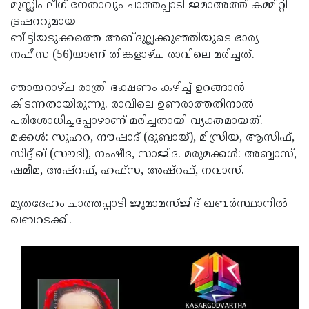
Election
മുസ്ലിം ലീഗ് നേതാവും ചാത്തപ്പാടി ജമാഅത്ത് കമ്മിറ്റി
Maha
ട്രഷററുമായ
Shivarathri
International
ബീട്ടിയടുക്കത്തെ അബ്ദുല്ലക്കുഞ്ഞിയുടെ ഭാര്യ
Women's
നഫീസ (56)യാണ് തിങ്കളാഴ്ച രാവിലെ മരിച്ചത്.
Anti-
Day
Drug
Attukal
ഞായറാഴ്ച രാത്രി ഭക്ഷണം കഴിച്ച് ഉറങ്ങാന്‍
Campaign
Pongala
കിടന്നതായിരുന്നു. രാവിലെ ഉണരാത്തതിനാല്‍
Holi
പരിശോധിച്ചപ്പോഴാണ് മരിച്ചതായി വ്യക്തമായത്.
2025
2025
IPL
മക്കള്‍: സുഹറ, നൗഷാദ് (ദുബായ്), മിസ്രിയ, ആസിഫ്,
2025
സിദ്ദീഖ് (സൗദി), നംഷീദ, സാജിദ. മരുമക്കള്‍: അബ്ബാസ്,
Eid
ഷമീമ, അഷ്‌റഫ്, ഹഫ്‌സ, അഷ്‌റഫ്, നവാസ്.
Al-
Waqf
Fitr
Bill
മൃതദേഹം ചാത്തപ്പാടി ജുമാമസ്ജിദ് ഖബര്‍സ്ഥാനില്‍
Vishu
ഖബറടക്കി.
2025
Controversy
Festival
Good
2025
Friday
Easter
Observance
Sunday
By-
2025
2025
Election
Bihar