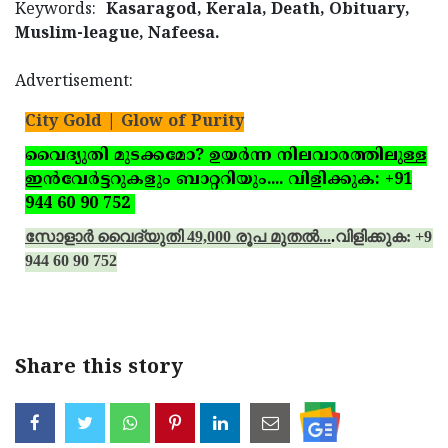
Keywords:
Kasaragod, Kerala, Death, Obituary,
Muslim-league, Nafeesa.
Advertisement:
City Gold | Glow of Purity
വൈദ്യുതി മുടക്കമോ? ഉയര്‍ന്ന നിലവാരത്തിലുള്ള
ഇന്‍വേര്‍ട്ടറുകളും ബാറ്ററിയും.... വിളിക്കുക: +91
944 60 90 752
സോളാര്‍ വൈദ്യുതി 49,000 രൂപ മുതല്‍...
.
വിളിക്കുക: +91
944 60 90 752
Share this story