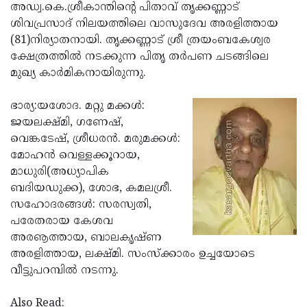
Election
Maha
അഡ്വ.കെ.ശ്രീകാന്തിന്റെ പിതാവ് തൃക്കണ്ണാട്
ശിവപ്രസാദ് നിലയത്തിലെ വാസുദേവ അരളിത്തായ
Shivarathri
International
(81)നിര്യാതനായി. തൃക്കണ്ണാട് ശ്രീ ത്രയംബകേശ്വര
Women's
Anti-
ക്ഷേത്രത്തില്‍ നടക്കുന്ന പിതൃ തര്‍പണ ചടങ്ങിലെ
മുഖ്യ കാര്‍മികനായിരുന്നു.
Day
Drug
Attukal
Campaign
Pongala
Holi
ഭാര്യ:യശോദ. മറ്റു മക്കള്‍:
ജയലക്ഷ്മി, ഗണേഷ്,
2025
2025
IPL
വെങ്കടേഷ്, ശ്രീധരന്‍. മരുമക്കള്‍:
2025
Eid
മോഹന്‍ വെള്ളക്കൂറായ,
മാധുരി(അധ്യാപിക
Al-
Waqf
ബദിയഡുക്ക), ശോഭ, കമലശ്രീ.
Fitr
Bill
Vishu
സഹോദരങ്ങള്‍: സരസ്വതി,
പരേതരായ കേശവ
2025
Controversy
Festival
Good
അരൡത്തായ, ബാലകൃഷ്ണ
2025
Friday
Easter
അരളിത്തായ, ലക്ഷ്മി. സംസ്‌ക്കാരം ഉച്ചയോടെ
വീട്ടുപറമ്പില്‍ നടന്നു.
Observance
Sunday
By-
2025
2025
Election
Bihar
Also Read: