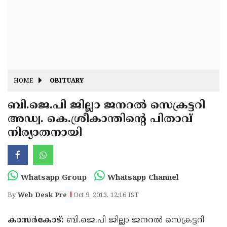
Fitr
May
Day
Eid
Al
Independence
Ad'ha
Day
Onam
HOME
OBITUARY
J&K
State
ബി.ജെ.പി ജില്ലാ ജനറല്‍ സെക്രട്ടറി
Haryana
അഡ്വ. കെ.ശ്രീകാന്തിന്റെ പിതാവ്
Assembly
State
Diwali
നിര്യാതനായി
Elections
Assembly
Christmas
Elections
New-
Year
Republic
Whatsapp Group
Whatsapp Channel
Day
Budget
By
Web Desk Pre
Oct 9, 2013, 12:16 IST
Delhi
കാസര്‍കോട്:
ബി.ജെ.പി ജില്ലാ ജനറല്‍ സെക്രട്ടറി