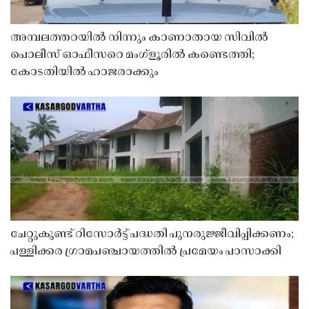
അമ്പലത്തറയിൽ നിന്നും കാണാതായ സിവിൽ
പൊലീസ് ഓഫീസറെ മംഗ്ളൂരിൽ കണ്ടെത്തി;
കോടതിയിൽ ഹാജരാക്കും
ചേറ്റുകുണ്ട് റിസോർട്ട് പദ്ധതി പുനരുജ്ജീവിപ്പിക്കണം;
പള്ളിക്കര ഗ്രാമപഞ്ചായത്തിൽ പ്രമേയം പാസാക്കി