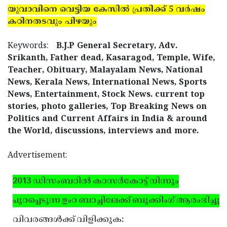
യുവാവിനെ വെട്ടിയ കേസില്‍ പ്രതിക്ക് 5 വര്‍ഷം
Updates
Assembly
Kerala
കഠിനതടവും പിഴയും
Polls
Local
Look
Keywords:
B.J.P General Secretary, Adv.
Body
Back
Srikanth, Father dead, Kasaragod, Temple, Wife,
Election
2025
Teacher, Obituary, Malayalam News, National
News, Kerala News, International News, Sports
News, Entertainment, Stock News. current top
stories, photo galleries, Top Breaking News on
Politics and Current Affairs in India & around
the World, discussions, interviews and more.
Advertisement:
2013 ഡിസംബറില്‍ കാസര്‍കോട്ട് നിന്നും
പുറപ്പെടുന്ന ഉംറ ബാച്ചിലേക്ക് ബുക്കിംഗ് ആരംഭിച്ചു.
വിവരങ്ങള്‍ക്ക് വിളിക്കുക: