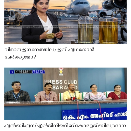
വിമാന ഇന്ധനത്തിലും ഇനി എഥനോൾ
ചേർക്കുമോ?
എൽബിഎസ് എൻജിനീയറിങ് കോളേജ് ബിരുദദാന