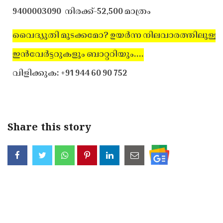
9400003090
നിരക്ക്-52,500 മാത്രം
വൈദ്യുതി മുടക്കമോ? ഉയര്‍ന്ന നിലവാരത്തിലുള്ള
ഇന്‍വേര്‍ട്ടറുകളും ബാറ്ററിയും....
വിളിക്കുക: +91 944 60 90 752
Share this story