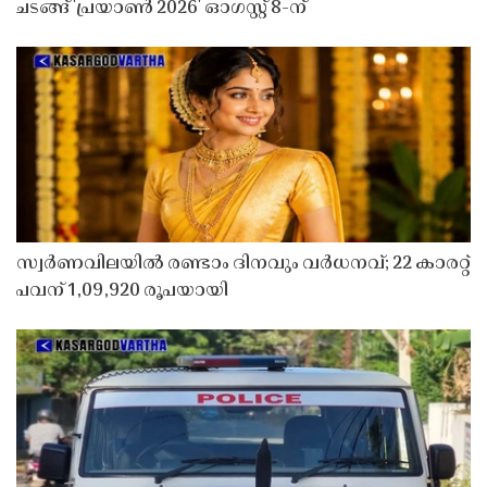
ചടങ്ങ് 'പ്രയാൺ 2026' ഓഗസ്റ്റ് 8-ന്
സ്വർണവിലയിൽ രണ്ടാം ദിനവും വർധനവ്; 22 കാരറ്റ്
പവന് 1,09,920 രൂപയായി