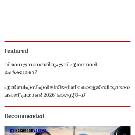
Featured
വിമാന ഇന്ധനത്തിലും ഇനി എഥനോൾ
ചേർക്കുമോ?
എൽബിഎസ് എൻജിനീയറിങ് കോളേജ് ബിരുദദാന
ചടങ്ങ് 'പ്രയാൺ 2026' ഓഗസ്റ്റ് 8-ന്
Recommended