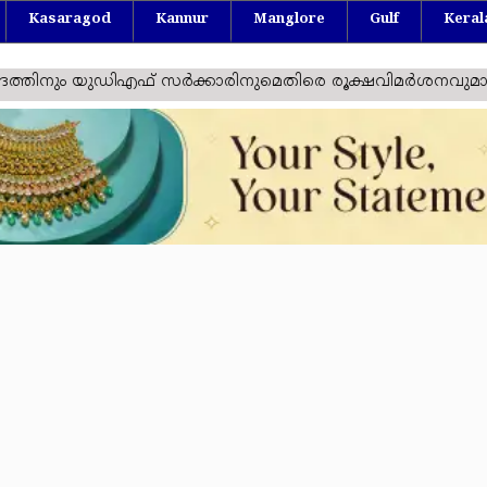
Kasaragod
Kannur
Manglore
Gulf
Keral