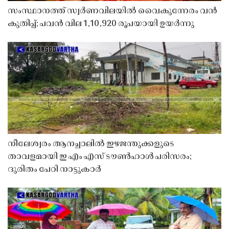
സംസ്ഥാനത്ത് സ്വർണവിലയിൽ വൈകുന്നേരം വൻ
കുതിപ്പ്; പവൻ വില 1,10,920 രൂപയായി ഉയർന്നു
നീലേശ്വരം ആനച്ചാലിൽ ഇഴജന്തുക്കളുടെ
താവളമായി ഇ എം എസ് ടൗൺഹാൾ പരിസരം;
ദുരിതം പേറി നാട്ടുകാർ