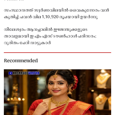
സംസ്ഥാനത്ത് സ്വർണവിലയിൽ വൈകുന്നേരം വൻ
കുതിപ്പ്; പവൻ വില 1,10,920 രൂപയായി ഉയർന്നു
നീലേശ്വരം ആനച്ചാലിൽ ഇഴജന്തുക്കളുടെ
താവളമായി ഇ എം എസ് ടൗൺഹാൾ പരിസരം;
ദുരിതം പേറി നാട്ടുകാർ
Recommended