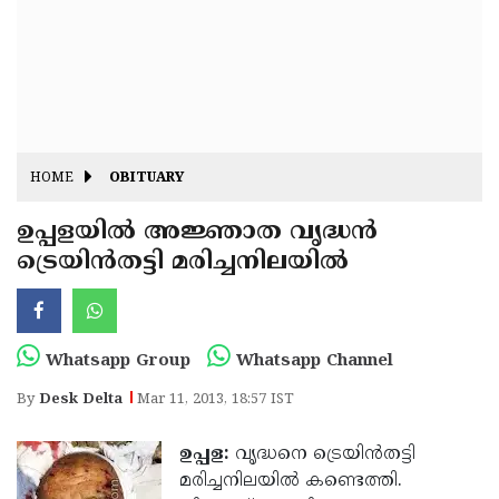
Fitr
May
Day
Eid
Al
Independence
Ad'ha
Day
Onam
HOME
OBITUARY
J&K
State
ഉപ്പളയില്‍ അജ്ഞാത വൃദ്ധന്‍
Haryana
ട്രെയിന്‍തട്ടി മരിച്ചനിലയില്‍
Assembly
State
Diwali
Elections
Assembly
Christmas
Elections
New-
Whatsapp Group
Whatsapp Channel
Year
Republic
By
Desk Delta
Mar 11, 2013, 18:57 IST
Day
Budget
ഉപ്പള:
വൃദ്ധനെ ട്രെയിന്‍തട്ടി
Delhi
മരിച്ചനിലയില്‍ കണ്ടെത്തി.