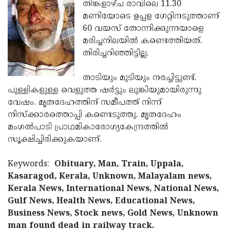
Election
തിങ്കളാഴ്ച രാവിലെ 11.30
Maha
മണിയോടെ ഉപ്പള ഗേറ്റിനടുത്താണ്
Shivarathri
International
60 വയസ് തോന്നിക്കുന്നയാളെ
Women's
മരിച്ചനിലയില്‍ കണ്ടെത്തിയത്.
Anti-
തിരിച്ചറിഞ്ഞിട്ടില്ല.
Day
Drug
Attukal
Campaign
Pongala
താടിയും മുടിയും നരച്ചിട്ടുണ്ട്.
Holi
പുള്ളികളുള്ള വെളുത്ത ഷര്‍ട്ടും ലുങ്കിയുമായിരുന്നു
2025
2025
IPL
വേഷം. മൃതദേഹത്തിന് സമീപത്ത് നിന്ന്
2025
നിസ്‌ക്കാരത്തൊപ്പി കണ്ടെടുത്തു. മൃതദേഹം
Eid
മംഗല്‍പാടി പ്രാഥമികാരോഗ്യകേന്ദ്രത്തില്‍
Al-
Waqf
സൂക്ഷിച്ചിരിക്കുകയാണ്.
Fitr
Bill
Vishu
Keywords:
Obituary, Man, Train, Uppala,
2025
Controversy
Festival
Good
Kasaragod, Kerala, Unknown, Malayalam news,
2025
Friday
Kerala News, International News, National News,
Easter
Gulf News, Health News, Educational News,
Observance
Sunday
By-
Business News, Stock news, Gold News, Unknown
2025
2025
Election
man found dead in railway track.
Bihar