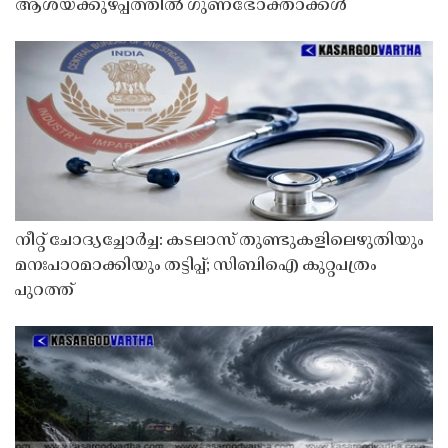
ആശയക്കുഴപ്പത്തിൽ ഗുണഭോക്താക്കൾ
നീറ്റ് ചോദ്യച്ചോർച്ച: കടലാസ് തുണ്ടുകളിലെഴുതിയും
മനഃപാഠമാക്കിയും തട്ടിപ്പ്; സിബിഐ കുറ്റപത്രം
പുറത്ത്