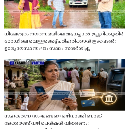
നീലേശ്വരം നഗരസഭയിലെ ആനച്ചാൽ-ഉച്ചൂളിക്കുതിർ
റോഡിലെ വെള്ളക്കെട്ട് പരിഹരിക്കാൻ ഇടപെടൽ;
ഉദ്യോഗസ്ഥ സംഘം സ്ഥലം സന്ദർശിച്ചു
സഹകരണ സംഘങ്ങളെ ഒഴിവാക്കി ബാങ്ക്
അക്കൗണ്ട് വഴി പെൻഷൻ വിതരണം;