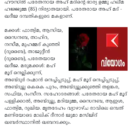
Election
ഹൗസില്‍ പരേതനായ അഹ് മദിന്റെ ഭാര്യ ഉമ്മു ഹലീമ
Maha
ഹജ്ജുമ്മ (85) നിര്യാതയായി. പരേതരായ അഹ് മദ് -
Shivarathri
International
ഖദീജ ദമ്പതികളുടെ മകളാണ്.
Women's
Anti-
മക്കള്‍: ഫാത്വിമ, ആസിയ,
Day
Drug
Attukal
സൈനബ, താഹിറ,
Campaign
Pongala
നസീമ, മുഹമ്മദ് കുഞ്ഞി
Holi
(ദുബൈ), താജുദ്ദീന്‍
2025
2025
IPL
(ദുബൈ), പരേതയായ
2025
ഖദീജ. മരുമക്കള്‍: മഹ്
Eid
മൂദ് നെല്ലിക്കുന്ന്,
Al-
Waqf
അബ്ദുര്‍ റഹ്മാന്‍ നെച്ചിപ്പടുപ്പ്, മഹ് മൂദ് നെച്ചിപ്പടുപ്പ്,
Fitr
Bill
അബ്ദുല്ല കെകെ പുറം, അബ്ദുല്ലക്കുഞ്ഞി തളങ്കര,
Vishu
സഫിയ, റംസീന. സഹോദരങ്ങള്‍: പരേതരായ മഹ് മൂദ്
2025
Controversy
Festival
Good
പള്ളിക്കാല്‍, അബ്ദുല്ല, മറിയുമ്മ, സൈനബ, ആഇശ,
2025
Friday
ഫാത്വിമ, റുഖിയ. മൃതദേഹം വ്യാഴാഴ്ച രാവിലെ ഒമ്പത്
Easter
മണിയോടെ മാലിക് ദീനാര്‍ ജുമാ മസ്ജിദ്
Observance
Sunday
By-
ഖബര്‍സ്ഥാനില്‍ ഖബറടക്കും.
2025
2025
Election
Bihar