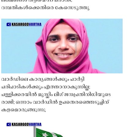
ലക്ഷങ്ങൾ തട്ടിയെന്ന പരാതി;
ദമ്പതികൾക്കെതിരെ കേസെടുത്തു
വാർഡിലെ കാര്യങ്ങൾക്കും പാർട്ടി
പരിപാടികൾക്കും എത്താനാകുന്നില്ല;
പള്ളിക്കരയിൽ മുസ്ലിം ലീഗ് ജനപ്രതിനിധിയുടെ
രാജി; ഒന്നാം വാർഡിൽ ഉപതെരഞ്ഞെടുപ്പിന്
കളമൊരുങ്ങുന്നു