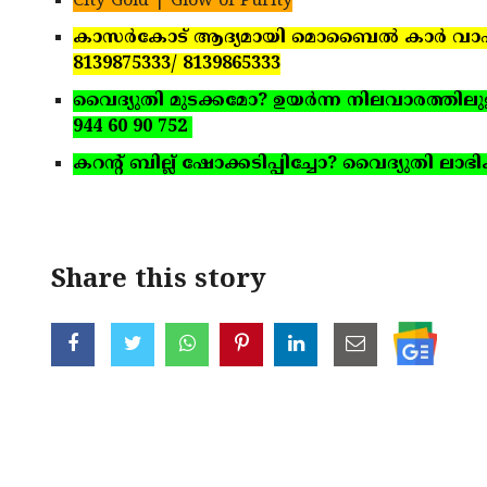
City Gold | Glow of Purity
കാസര്‍കോട് ആദ്യമായി മൊബൈല്‍ കാര്‍ വാഷ് യൂ
8139875333/ 8139865333
വൈദ്യുതി മുടക്കമോ? ഉയര്‍ന്ന നിലവാരത്തിലുള്ള 
944 60 90 752
കറന്റ് ബില്ല് ഷോക്കടിപ്പിച്ചോ? വൈദ്യുതി ലാഭിക
Share this story