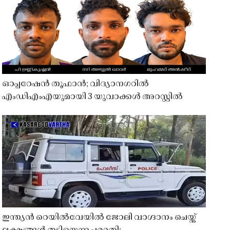
ഓപ്പറേഷൻ തൂഫാൻ; വിദ്യാനഗറിൽ
എംഡിഎംഎയുമായി 3 യുവാക്കൾ അറസ്റ്റിൽ
ഇന്ത്യൻ റെയിൽവേയിൽ ജോലി വാഗ്ദാനം ചെയ്ത്