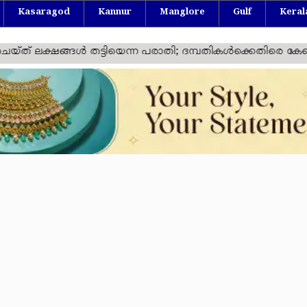
Kasaragod
Kannur
Manglore
Gulf
Keral