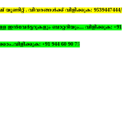
ണിറ്റ് . വിവരങ്ങള്‍ക്ക് വിളിക്കുക: 9539447444/
ഇന്‍വേര്‍ട്ടറുകളും ബാറ്ററിയും.... വിളിക്കുക: +91
്കാം..
വിളിക്കുക: +91 944 60 90 7
5