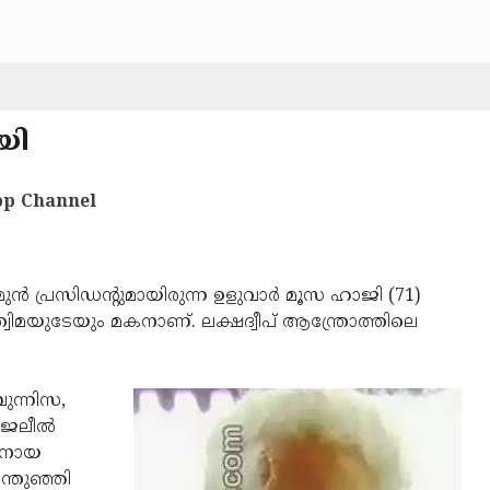
യി
p Channel
ുന്‍ പ്രസിഡന്റുമായിരുന്ന ഉളുവാര്‍ മൂസ ഹാജി (71)
മയുടേയും മകനാണ്. ലക്ഷദ്വീപ് ആന്ത്രോത്തിലെ
ുന്നിസ,
 ജലീല്‍
േതനായ
്തുഞ്ഞി