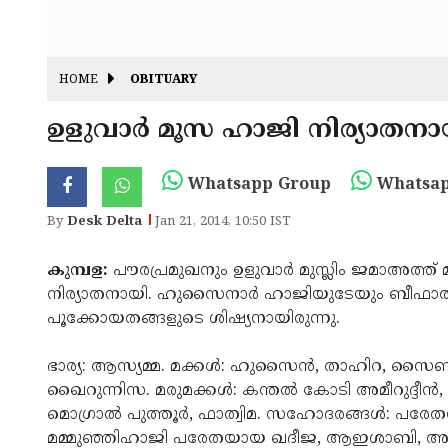
HOME
OBITUARY
ഉളുവാര്‍ മൂസ ഹാജി നിര്യാതനാ
Whatsapp Group
Whatsap
By
Desk Delta
Jan 21, 2014, 10:50 IST
കുമ്പള:
പൗരപ്രമുഖനും ഉളുവാര്‍ മുസ്ലിം ജമാഅത്ത് മ
നിര്യാതനായി. ഹുസൈനാര്‍ ഹാജിയുടേയും ബീഫാത്വി
പൂക്കോയതങ്ങളുടെ ശിഷ്യനായിരുന്നു.
ഭാര്യ: ആസ്യമ്മ. മക്കള്‍: ഹുസൈന്‍, താഹിറ, സൈബ
ഖൈറുന്നിസ. മരുമക്കള്‍: കന്തല്‍ കോടി അമീറുദ്ദീന്‍,
മൊഗ്രാല്‍ പുത്തൂര്‍, ഫാത്വിമ. സഹോദരങ്ങള്‍: പര
മമ്മുഞ്ഞിഹാജി പരേതയായ ഖദീജ, ആഇശാബി, അന