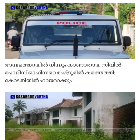
അമ്പലത്തറയിൽ നിന്നും കാണാതായ സിവിൽ
പൊലീസ് ഓഫീസറെ മംഗ്ളൂരിൽ കണ്ടെത്തി;
കോടതിയിൽ ഹാജരാക്കും