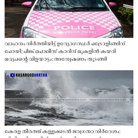
വാഹനം നിർത്തിയിട്ട് ഉദ്യോഗസ്ഥർ പട്രോളിങ്ങിന്
പോയി; പിങ്ക് പൊലീസ് കാറിന് മുകളിൽ കയറി
മദ്യപൻ്റെ വിളയാട്ടം; അന്വേഷണം തുടങ്ങി
കേരള തീരത്ത് കള്ളക്കടൽ ജാഗ്രതാ നിർദേശം;