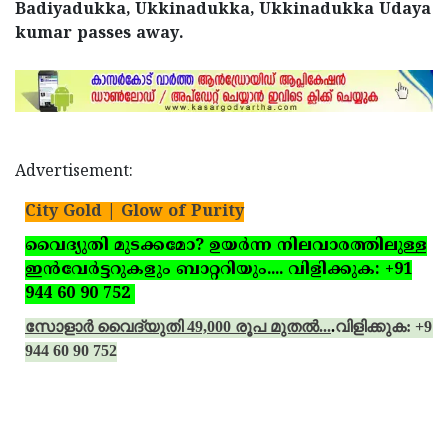
Badiyadukka, Ukkinadukka, Ukkinadukka Udaya
kumar passes away.
Advertisement:
City Gold | Glow of Purity
വൈദ്യുതി മുടക്കമോ? ഉയര്‍ന്ന നിലവാരത്തിലുള്ള
ഇന്‍വേര്‍ട്ടറുകളും ബാറ്ററിയും.... വിളിക്കുക: +91
944 60 90 752
സോളാര്‍ വൈദ്യുതി 49,000 രൂപ മുതല്‍...
.
വിളിക്കുക: +91
944 60 90 752