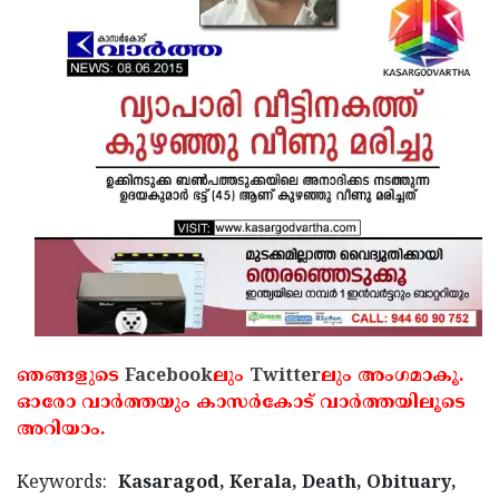
Updates
Assembly
Kerala
Polls
Local
Look
Body
Back
Election
2025
ഞങ്ങളുടെ
Facebook
ലും
Twitter
ലും അംഗമാകൂ.
ഓരോ വാര്‍ത്തയും കാസര്‍കോട് വാര്‍ത്തയിലൂടെ
അറിയാം.
Keywords:
Kasaragod, Kerala, Death, Obituary,