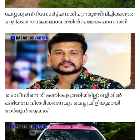
ചേറ്റുകുണ്ട് റിസോർട്ട് പദ്ധതി പുനരുജ്ജീവിപ്പിക്കണം;
പള്ളിക്കര ഗ്രാമപഞ്ചായത്തിൽ പ്രമേയം പാസാക്കി
'പൊലീസിനെ ഭീഷണിപ്പെടുത്തിയിട്ടില്ല'; ഒളിവിൽ
കഴിയവേ വിശദീകരണവും വെല്ലുവിളിയുമായി
അർജുൻ ആയങ്കി