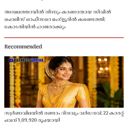
അമ്പലത്തറയിൽ നിന്നും കാണാതായ സിവിൽ
പൊലീസ് ഓഫീസറെ മംഗ്ളൂരിൽ കണ്ടെത്തി;
കോടതിയിൽ ഹാജരാക്കും
Recommended
സ്വർണവിലയിൽ രണ്ടാം ദിനവും വർധനവ്; 22 കാരറ്റ്
പവന് 1,09,920 രൂപയായി