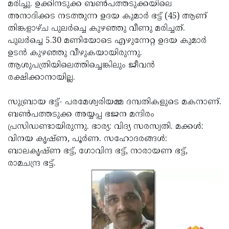
Election
മരിച്ചു. ഉക്കിനടുക്ക ബണ്‍പത്തടുക്കയിലെ
Maha
അനാദിക്കട നടത്തുന്ന ഉദയ കുമാര്‍ ഭട്ട് (45) ആണ്
Shivarathri
International
തിങ്കളാഴ്ച പുലര്‍ച്ചെ കുഴഞ്ഞു വീണു മരിച്ചത്.
Women's
പുലര്‍ച്ചെ 5.30 മണിയോടെ എഴുന്നേറ്റ ഉദയ കുമാര്‍
Anti-
ഉടന്‍ കുഴഞ്ഞു വീഴുകയായിരുന്നു.
Day
Drug
Attukal
ആശുപത്രിയിലെത്തിച്ചെങ്കിലും ജീവന്‍
Campaign
Pongala
രക്ഷിക്കാനായില്ല.
Holi
2025
2025
IPL
സുബ്രായ ഭട്ട്- പരമേശ്വരിയമ്മ ദമ്പതികളുടെ മകനാണ്.
2025
ബണ്‍പത്തടുക്ക അയ്യപ്പ ഭജന മന്ദിരം
Eid
പ്രസിഡണ്ടായിരുന്നു. ഭാര്യ: വിദ്യ സരസ്വതി. മക്കള്‍:
Al-
Waqf
വിനയ കൃഷ്ണ, പൂര്‍ണ. സഹോദരങ്ങള്‍:
Fitr
Bill
ബാലകൃഷ്ണ ഭട്ട്, ഗോവിന്ദ ഭട്ട്, നാരായണ ഭട്ട്,
Vishu
രാമചന്ദ്ര ഭട്ട്.
2025
Controversy
Festival
Good
2025
Friday
Easter
Observance
Sunday
By-
2025
2025
Election
Bihar