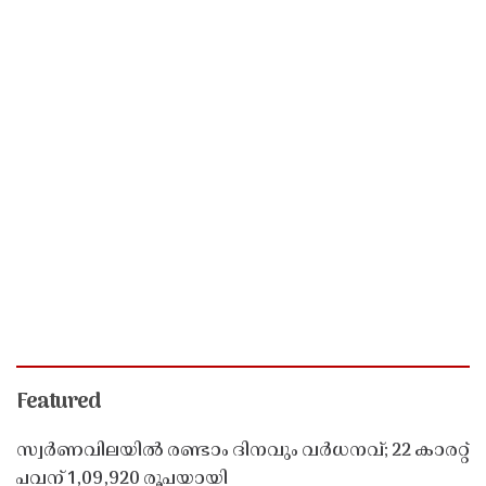
Featured
സ്വർണവിലയിൽ രണ്ടാം ദിനവും വർധനവ്; 22 കാരറ്റ്
പവന് 1,09,920 രൂപയായി