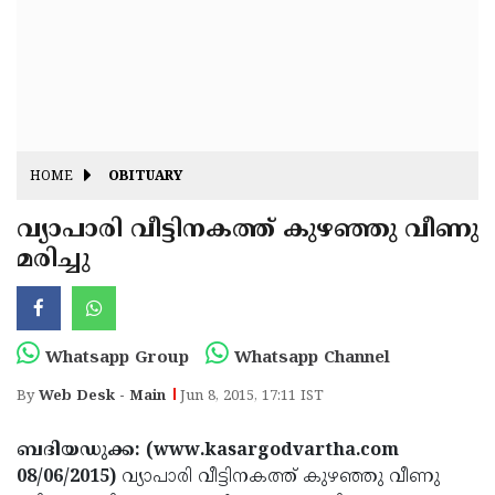
Fitr
May
Day
Eid
Al
Independence
Ad'ha
Day
Onam
HOME
OBITUARY
J&K
State
വ്യാപാരി വീട്ടിനകത്ത് കുഴഞ്ഞു വീണു
Haryana
മരിച്ചു
Assembly
State
Diwali
Elections
Assembly
Christmas
Elections
New-
Whatsapp Group
Whatsapp Channel
Year
Republic
By
Web Desk - Main
Jun 8, 2015, 17:11 IST
Day
Budget
ബദിയഡുക്ക: (www.kasargodvartha.com
Delhi
08/06/2015)
വ്യാപാരി വീട്ടിനകത്ത് കുഴഞ്ഞു വീണു