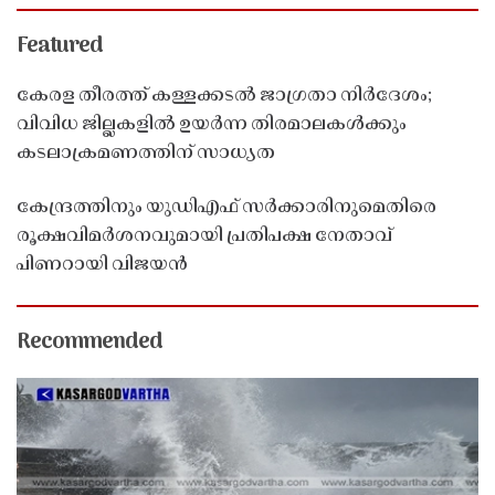
Featured
കേരള തീരത്ത് കള്ളക്കടൽ ജാഗ്രതാ നിർദേശം;
വിവിധ ജില്ലകളിൽ ഉയർന്ന തിരമാലകൾക്കും
കടലാക്രമണത്തിന് സാധ്യത
കേന്ദ്രത്തിനും യുഡിഎഫ് സർക്കാരിനുമെതിരെ
രൂക്ഷവിമർശനവുമായി പ്രതിപക്ഷ നേതാവ്
പിണറായി വിജയൻ
Recommended