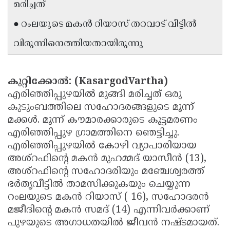
മരിച്ചത്
Updates
Assembly
Kerala
● റംലയുടെ മകൻ റിയാസ് തറവാട് വീട്ടിൽ
Polls
Local
Look
വിരുന്നിനെത്തിയതായിരുന്നു
Body
Back
Election
2025
കുറ്റിക്കോൽ: (KasargodVartha)
എരിഞ്ഞിപ്പുഴയിൽ മുങ്ങി മരിച്ചത് ഒരു
കുടുംബത്തിലെ സഹോദരങ്ങളുടെ മൂന്ന്
മക്കൾ. മൂന്ന് കൗമാരക്കാരുടെ കൂട്ടമരണം
എരിഞ്ഞിപ്പുഴ ഗ്രാമത്തിനെ ഞെട്ടിച്ചു.
എരിഞ്ഞിപ്പുഴയിൽ കോഴി വ്യാപാരിയായ
അശ്റഫിൻ്റെ മകൻ മുഹമ്മദ് യാസീൻ (13),
അശ്റഫിൻ്റെ സഹോദരിയും മഞ്ചേശ്വരത്ത്
ഭർതൃവീട്ടിൽ താമസിക്കുകയും ചെയ്യുന്ന
റംലയുടെ മകൻ റിയാസ് ( 16), സഹോദരൻ
മജീദിൻ്റെ മകൻ സമദ് (14) എന്നിവർക്കാണ്
പുഴയുടെ അഗാധതയിൽ ജീവൻ നഷ്ടമായത്.