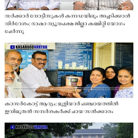
സർക്കാർ നോട്ടീസുകൾ കന്നഡയിലും അച്ചടിക്കാൻ
നിർദേശം; ഭാഷാ ന്യൂനപക്ഷ ജില്ലാ കമ്മിറ്റി യോഗം
ചേർന്നു
കാസർകോട്ട് ആദ്യം; മുളിയാർ പഞ്ചായത്തിൽ
ഇനിമുതൽ സന്ദർശകർക്ക് ചായ സൽക്കാരം