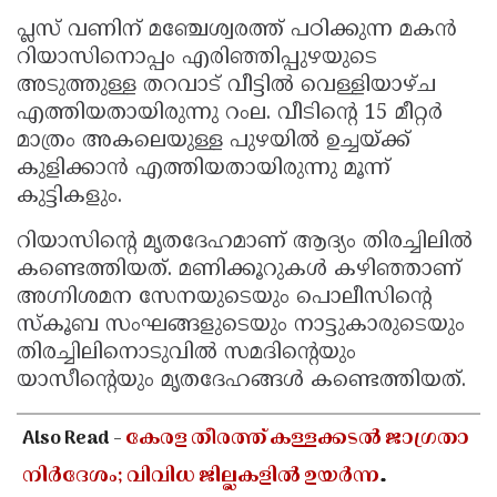
പ്ലസ് വണിന് മഞ്ചേശ്വരത്ത് പഠിക്കുന്ന മകൻ
റിയാസിനൊപ്പം എരിഞ്ഞിപ്പുഴയുടെ
അടുത്തുള്ള തറവാട് വീട്ടിൽ വെള്ളിയാഴ്ച
എത്തിയതായിരുന്നു റംല. വീടിൻ്റെ 15 മീറ്റർ
മാത്രം അകലെയുള്ള പുഴയിൽ ഉച്ചയ്ക്ക്
കുളിക്കാൻ എത്തിയതായിരുന്നു മൂന്ന്
കുട്ടികളും.
റിയാസിൻ്റെ മൃതദേഹമാണ് ആദ്യം തിരച്ചിലിൽ
കണ്ടെത്തിയത്. മണിക്കൂറുകൾ കഴിഞ്ഞാണ്
അഗ്നിശമന സേനയുടെയും പൊലീസിന്റെ
സ്‌കൂബ സംഘങ്ങളുടെയും നാട്ടുകാരുടെയും
തിരച്ചിലിനൊടുവിൽ സമദിൻ്റെയും
യാസീന്റെയും മൃതദേഹങ്ങൾ കണ്ടെത്തിയത്.
Also Read -
കേരള തീരത്ത് കള്ളക്കടൽ ജാഗ്രതാ
നിർദേശം; വിവിധ ജില്ലകളിൽ ഉയർന്ന