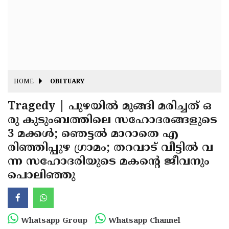
Fitr
May
Day
Eid
Al
Independence
Ad'ha
Day
Onam
HOME
OBITUARY
J&K
State
Tragedy | പുഴയിൽ മുങ്ങി മരിച്ചത് ഒ
Haryana
രു കുടുംബത്തിലെ സഹോദരങ്ങളുടെ
Assembly
State
Diwali
3 മക്കൾ; ഞെട്ടൽ മാറാതെ എ
Elections
Assembly
Christmas
രിഞ്ഞിപ്പുഴ ഗ്രാമം; തറവാട് വീട്ടിൽ വ
Elections
ന്ന സഹോദരിയുടെ മകൻ്റെ ജീവനും
New-
പൊലിഞ്ഞു
Year
Republic
Day
Budget
Delhi
Whatsapp Group
Whatsapp Channel