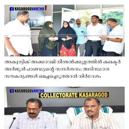
അക്വാട്ടിക് അക്കാദമി നീന്തൽക്കുളത്തിൽ കലക്ടർ
അർജുൻ പാണ്ഡ്യൻ്റെ സന്ദർശനം; അടിസ്ഥാന
സൗകര്യങ്ങൾ മെച്ചപ്പെടുത്താൻ നിർദേശം