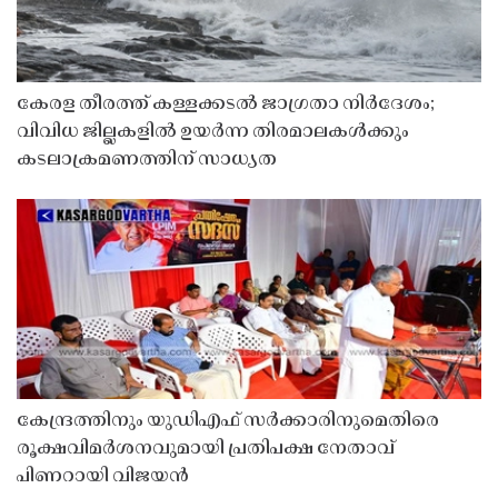
കേരള തീരത്ത് കള്ളക്കടൽ ജാഗ്രതാ നിർദേശം;
വിവിധ ജില്ലകളിൽ ഉയർന്ന തിരമാലകൾക്കും
കടലാക്രമണത്തിന് സാധ്യത
കേന്ദ്രത്തിനും യുഡിഎഫ് സർക്കാരിനുമെതിരെ
രൂക്ഷവിമർശനവുമായി പ്രതിപക്ഷ നേതാവ്
പിണറായി വിജയൻ