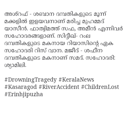
അശ്റഫ് - ശബാന ദമ്പതികളുടെ മൂന്ന്
മക്കളിൽ ഇളയവനാണ് മരിച്ച മുഹമ്മദ്
യാസീൻ. ഫാത്വിമത്ത് സഫ, അമീൻ എന്നിവർ
സഹോദരങ്ങളാണ്. സിദ്ദീഖ്- റംല
ദമ്പതികളുടെ മകനായ റിയാസിൻ്റെ ഏക
സഹോദരി റിസ് വാന. മജീദ് - ശഫീന
ദമ്പതികളുടെ മകനാണ് സമദ്. സഹോദരി:
ശ്യാമിലി.
#DrowningTragedy #KeralaNews
#Kasaragod #RiverAccident #ChildrenLost
#Erinhjipuzha