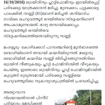
Election
Maha
16/10/2016)
ട്രെയിനിനും പ്ലാറ്റ്‌ഫോമിനും ഇടയില്‍പ്പെട്ട്
പരിക്കേറ്റ യാത്രക്കാരന്‍ മരിച്ചു. മുഴക്കോം പുറ്റക്കാട്ടെ
Shivarathri
International
പാലക്കില്‍ സണ്ണി (65)യാണ് മരിച്ചത്. ശനിയാഴ്ച
Women's
Anti-
രാവിലെ ചെറുവത്തൂര്‍ റെയില്‍വെ സ്‌റ്റേഷനിലാണ്
അപകടമുണ്ടായത്. ഭാര്യ തമ്പായിക്കൊപ്പം
Day
Drug
Attukal
ചെറുവത്തൂര്‍ റെയില്‍വെ
Campaign
Pongala
Holi
സ്‌റ്റേഷനിലെത്തിയതായിരുന്നു സണ്ണി.
2025
2025
IPL
മംഗളൂരു- കോഴിക്കോട് പാസഞ്ചറിന്റെ മുന്‍ഭാഗത്തെ
2025
Eid
ബോഗിയിലാണ് തമ്പായി കയറിയിരുന്നത്. മറ്റൊരു
ബോഗിയില്‍ കയറിയ സണ്ണി തിരിച്ചിറങ്ങുന്നതിനിടെ
Al-
Waqf
ട്രെയിന്‍ നീങ്ങുകയും പ്ലാറ്റ് ഫോമിനിടയില്‍ വീഴുകയും
Fitr
Bill
Vishu
ചെയ്തു. ഇതോടെ ട്രെയിനിനും പ്ലാറ്റ് ഫോമിനുമിടയില്‍
കുടുങ്ങി ഗുരുതരമായി പരിക്കേറ്റ സണ്ണിയെ
2025
Controversy
Festival
Good
ചെറുവത്തൂരിലെ സ്വകാര്യാശുപത്രിയില്‍ പ്രവേശിപ്പിച്ചു.
2025
Friday
Easter
അത്യാസന്ന
Observance
Sunday
By-
നിലയായതിനാല്‍ പിന്നീട്
2025
2025
Election
Bihar
പരിയാരം മെഡിക്കല്‍