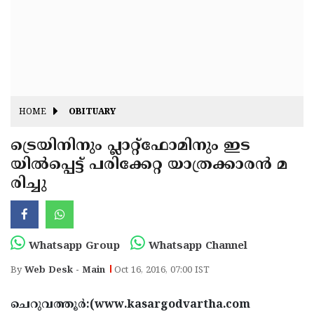
Fitr
May
Day
Eid
Al
Independence
Ad'ha
Day
Onam
HOME
OBITUARY
J&K
State
ട്രെയിനിനും പ്ലാറ്റ്‌ഫോമിനും ഇട
Haryana
യില്‍പ്പെട്ട് പരിക്കേറ്റ യാത്രക്കാരന്‍ മ
Assembly
State
Diwali
രിച്ചു
Elections
Assembly
Christmas
Elections
New-
Year
Republic
Whatsapp Group
Whatsapp Channel
Day
Budget
By
Web Desk - Main
Oct 16, 2016, 07:00 IST
Delhi
ചെറുവത്തൂര്‍:(www.kasargodvartha.com