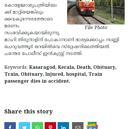
കോളേജാശുപത്രിയിലേ
Updates
Assembly
Kerala
ക്ക് മാറ്റിയെങ്കിലും
Polls
Local
Look
വൈകുന്നേരത്തോടെ
മരണം
Body
File Photo
Back
സംഭവിക്കുകയായിരുന്നു.
Election
2025
മാഹി തിരുനാളിന് പോകാനാണ് ഭാര്യക്കൊപ്പം സണ്ണി
ചെറുവത്തൂര്‍ റെയില്‍വെ സ്‌റ്റേഷനിലെത്തിയത്.
ചന്തേര പോലീസ് ഇന്‍ക്വസ്റ്റ് നടത്തി.
Keywords:
Kasaragod, Kerala, Death, Obituary,
Train, Obituary, Injured, hospital, Train
passenger dies in accident.
Share this story