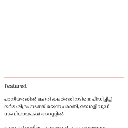
Featured
പാനീയത്തിൽ ലഹരി കലർത്തി നടിയെ പീഡിപ്പിച്ച്
ഗർഭഛിദ്രം നടത്തിയെന്ന പരാതി; ബോളിവുഡ്
സംവിധായകൻ അറസ്റ്റിൽ