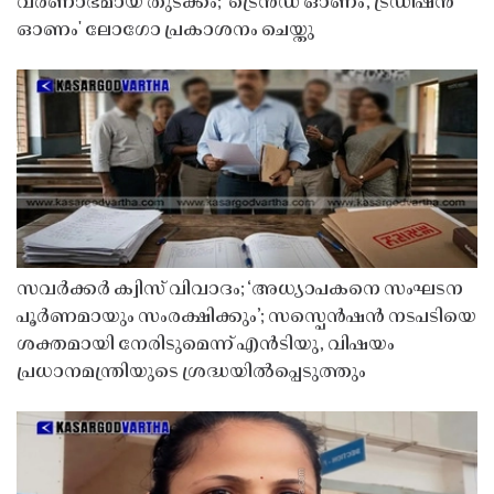
വർണാഭമായ തുടക്കം; 'ട്രെൻഡ് ഓണം, ട്രഡിഷൻ
ഓണം' ലോഗോ പ്രകാശനം ചെയ്തു
സവർക്കർ ക്വിസ് വിവാദം; ‘അധ്യാപകനെ സംഘടന
പൂർണമായും സംരക്ഷിക്കും’; സസ്പെൻഷൻ നടപടിയെ
ശക്തമായി നേരിടുമെന്ന് എൻടിയു, വിഷയം
പ്രധാനമന്ത്രിയുടെ ശ്രദ്ധയിൽപ്പെടുത്തും