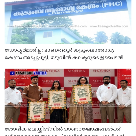
ഡോക്ടർമാരില്ല; പാണത്തൂർ കുടുംബാരോഗ്യ
കേന്ദ്രം അടച്ചുപൂട്ടി, ഒടുവിൽ കലക്ടറുടെ ഇടപെടൽ
ശോഭിക വെഡ്ഡിങ്സിൽ ഓണാഘോഷങ്ങൾക്ക്