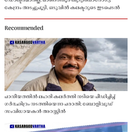
ഡോക്ടർമാരില്ല; പാണത്തൂർ കുടുംബാരോഗ്യ
കേന്ദ്രം അടച്ചുപൂട്ടി, ഒടുവിൽ കലക്ടറുടെ ഇടപെടൽ
Recommended
പാനീയത്തിൽ ലഹരി കലർത്തി നടിയെ പീഡിപ്പിച്ച്
ഗർഭഛിദ്രം നടത്തിയെന്ന പരാതി; ബോളിവുഡ്
സംവിധായകൻ അറസ്റ്റിൽ