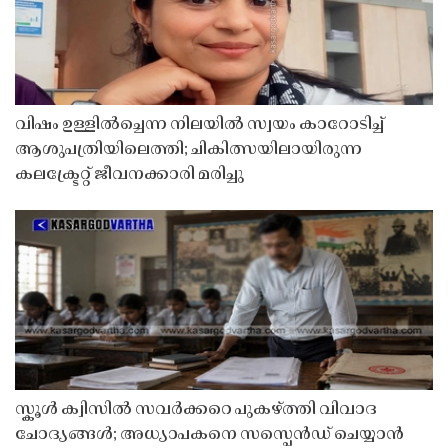
വിഷം ഉള്ളിൽച്ചെന്ന നിലയിൽ സ്വയം കാറോടിച്ച്
ആശുപത്രിയിലെത്തി; ചികിത്സയിലായിരുന്ന
കലക്ട്രേറ്റ് ജീവനക്കാരി മരിച്ചു
സ്കൂൾ ക്വിസിൽ സവർക്കറെ പുകഴ്ത്തി വിവാദ
ചോദ്യങ്ങൾ; അധ്യാപകനെ സസ്പെൻഡ് ചെയ്യാൻ