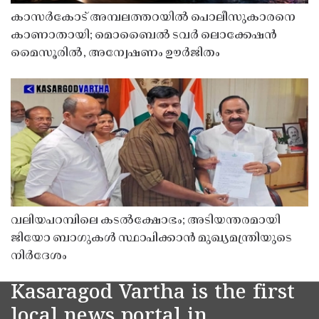
കാസർകോട് അമ്പലത്തറയിൽ പൊലീസുകാരനെ
കാണാതായി; മൊബൈൽ ടവർ ലൊക്കേഷൻ
മൈസൂരിൽ, അന്വേഷണം ഊർജിതം
വലിയപറമ്പിലെ കടൽക്ഷോഭം; അടിയന്തരമായി
ജിയോ ബാഗുകൾ സ്ഥാപിക്കാൻ മുഖ്യമന്ത്രിയുടെ
നിർദേശം
Kasaragod Vartha is the first
local news portal in