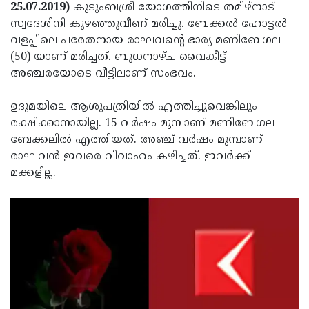
Election
Maha
25.07.2019)
കുടുംബശ്രീ യോഗത്തിനിടെ തമിഴ്‌നാട്
സ്വദേശിനി കുഴഞ്ഞുവീണ് മരിച്ചു. ബേക്കല്‍ ഹോട്ടല്‍
Shivarathri
International
വളപ്പിലെ പരേതനായ രാഘവന്റെ ഭാര്യ മണിബേഗല
Women's
Anti-
(50) യാണ് മരിച്ചത്. ബുധനാഴ്ച വൈകീട്ട്
അഞ്ചരയോടെ വീട്ടിലാണ് സംഭവം.
Day
Drug
Attukal
Campaign
Pongala
Holi
ഉദുമയിലെ ആശുപത്രിയില്‍ എത്തിച്ചുവെങ്കിലും
രക്ഷിക്കാനായില്ല. 15 വര്‍ഷം മുമ്പാണ് മണിബേഗല
2025
2025
IPL
ബേക്കലില്‍ എത്തിയത്. അഞ്ച് വര്‍ഷം മുമ്പാണ്
2025
Eid
രാഘവന്‍ ഇവരെ വിവാഹം കഴിച്ചത്. ഇവര്‍ക്ക്
മക്കളില്ല.
Al-
Waqf
Fitr
Bill
Vishu
2025
Controversy
Festival
Good
2025
Friday
Easter
Observance
Sunday
By-
2025
2025
Election
Bihar