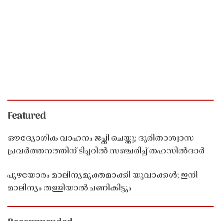
Featured
ഔദ്യോഗിക വാഹനം ജപ്തി ചെയ്തു; ദുരിതാശ്വാസ
പ്രവർത്തനത്തിന് ടിപ്പറിൽ സഞ്ചരിച്ച് തഹസിൽദാർ
പുഴയോരം മാലിന്യമുക്തമാക്കി യുവാക്കൾ; ഇനി
മാലിന്യം തള്ളിയാൽ പണികിട്ടും