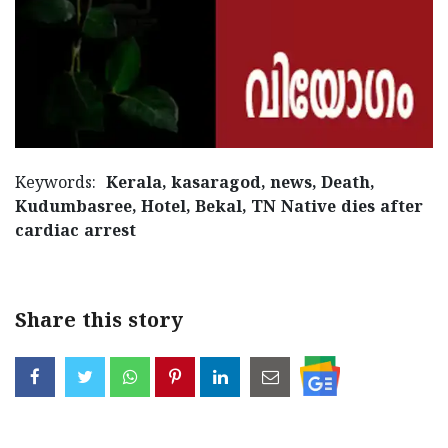
Updates
Assembly
Kerala
Polls
Local
Look
Body
Back
Election
2025
Keywords:
Kerala, kasaragod, news, Death,
Kudumbasree, Hotel, Bekal, TN Native dies after
cardiac arrest
Share this story