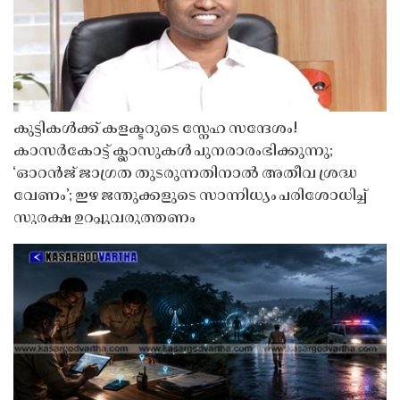
കുട്ടികൾക്ക് കളക്ടറുടെ സ്നേഹ സന്ദേശം!
കാസർകോട്ട് ക്ലാസുകൾ പുനരാരംഭിക്കുന്നു;
‘ഓറൻജ് ജാഗ്രത തുടരുന്നതിനാൽ അതീവ ശ്രദ്ധ
വേണം’; ഇഴ ജന്തുക്കളുടെ സാന്നിധ്യം പരിശോധിച്ച്
സുരക്ഷ ഉറപ്പുവരുത്തണം