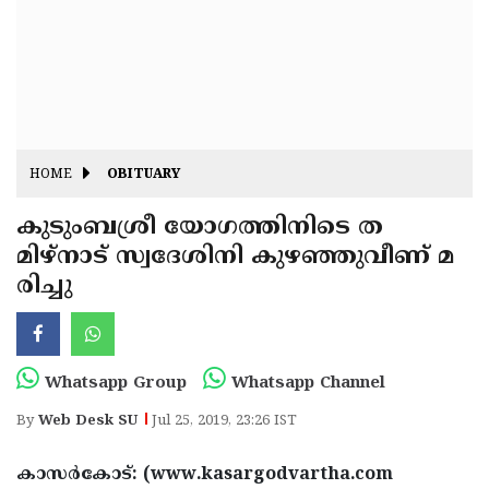
Fitr
May
Day
Eid
Al
Independence
Ad'ha
Day
Onam
HOME
OBITUARY
J&K
State
കുടുംബശ്രീ യോഗത്തിനിടെ ത
Haryana
മിഴ്‌നാട് സ്വദേശിനി കുഴഞ്ഞുവീണ് മ
Assembly
State
Diwali
രിച്ചു
Elections
Assembly
Christmas
Elections
New-
Year
Republic
Whatsapp Group
Whatsapp Channel
Day
Budget
By
Web Desk SU
Jul 25, 2019, 23:26 IST
Delhi
കാസര്‍കോട്: (www.kasargodvartha.com