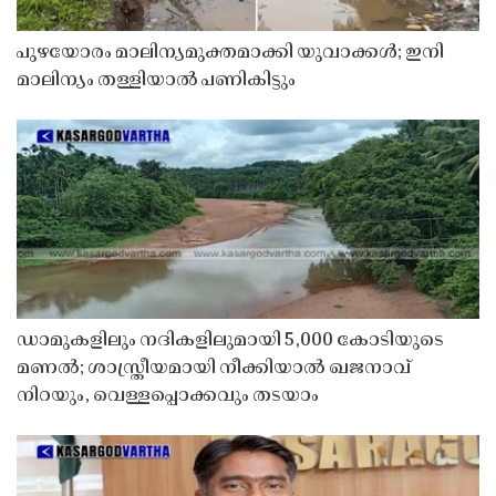
പുഴയോരം മാലിന്യമുക്തമാക്കി യുവാക്കൾ; ഇനി
മാലിന്യം തള്ളിയാൽ പണികിട്ടും
ഡാമുകളിലും നദികളിലുമായി 5,000 കോടിയുടെ
മണൽ; ശാസ്ത്രീയമായി നീക്കിയാൽ ഖജനാവ്
നിറയും, വെള്ളപ്പൊക്കവും തടയാം