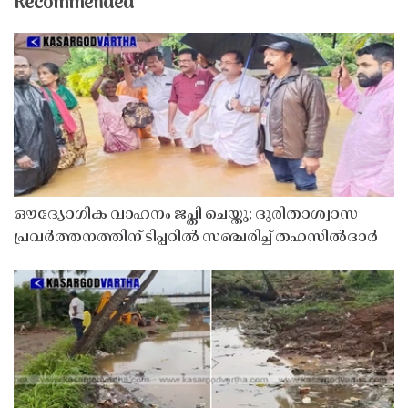
Recommended
ഔദ്യോഗിക വാഹനം ജപ്തി ചെയ്തു; ദുരിതാശ്വാസ
പ്രവർത്തനത്തിന് ടിപ്പറിൽ സഞ്ചരിച്ച് തഹസിൽദാർ