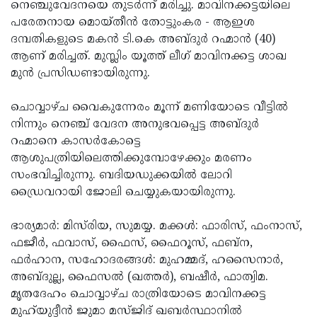
Election
നെഞ്ചുവേദനയെ തുടര്‍ന്ന് മരിച്ചു. മാവിനക്കട്ടയിലെ
Maha
പരേതനായ മൊയ്തീന്‍ തോട്ടുംകര - ആഇശ
Shivarathri
International
ദമ്പതികളുടെ മകന്‍ ടി.കെ അബ്ദുര്‍ റഹ്മാന്‍ (40)
Women's
ആണ് മരിച്ചത്. മുസ്ലിം യൂത്ത് ലീഗ് മാവിനക്കട്ട ശാഖ
Anti-
മുന്‍ പ്രസിഡണ്ടായിരുന്നു.
Day
Drug
Attukal
Campaign
Pongala
ചൊവ്വാഴ്ച വൈകുന്നേരം മൂന്ന് മണിയോടെ വീട്ടില്‍
Holi
നിന്നും നെഞ്ച് വേദന അനുഭവപ്പെട്ട അബ്ദുര്‍
2025
2025
IPL
റഹ്മാനെ കാസര്‍കോട്ടെ
2025
ആശുപത്രിയിലെത്തിക്കുമ്പോഴേക്കും മരണം
Eid
സംഭവിച്ചിരുന്നു. ബദിയഡുക്കയില്‍ ലോറി
Al-
Waqf
ഡ്രൈവറായി ജോലി ചെയ്യുകയായിരുന്നു.
Fitr
Bill
Vishu
ഭാര്യമാര്‍: മിസ്‌രിയ, സുമയ്യ. മക്കള്‍: ഫാരിസ്, ഫംനാസ്,
2025
Controversy
Festival
Good
ഫജീര്‍, ഫവാസ്, ഫൈസ്, ഫൈറൂസ്, ഫബ്‌ന,
2025
Friday
ഫര്‍ഹാന, സഹോദരങ്ങള്‍: മുഹമ്മദ്, ഹസൈനാര്‍,
Easter
അബ്ദുല്ല, ഫൈസല്‍ (ഖത്തര്‍), ബഷീര്‍, ഫാത്വിമ.
Observance
Sunday
By-
മൃതദേഹം ചൊവ്വാഴ്ച രാത്രിയോടെ മാവിനക്കട്ട
2025
2025
Election
മുഹ്‌യുദ്ദീന്‍ ജുമാ മസ്ജിദ് ഖബര്‍സ്ഥാനില്‍
Bihar