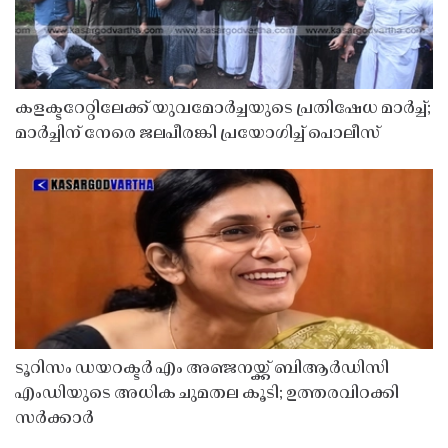
കളക്ടറേറ്റിലേക്ക് യുവമോർച്ചയുടെ പ്രതിഷേധ മാർച്ച്;
മാർച്ചിന് നേരെ ജലപീരങ്കി പ്രയോഗിച്ച് പൊലീസ്
ടൂറിസം ഡയറക്ടർ എം അഞ്ജനയ്ക്ക് ബിആർഡിസി
എംഡിയുടെ അധിക ചുമതല കൂടി; ഉത്തരവിറക്കി
സർക്കാർ