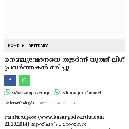
Fitr
May
Day
Eid
Al
Independence
Ad'ha
Day
Onam
HOME
OBITUARY
J&K
State
നെഞ്ചുവേദനയെ തുടര്‍ന്ന് യൂത്ത് ലീഗ്
Haryana
പ്രവര്‍ത്തകന്‍ മരിച്ചു
Assembly
State
Diwali
Elections
Assembly
Christmas
Elections
New-
Whatsapp Group
Whatsapp Channel
Year
Republic
By
kvarthakgd1
Oct 21, 2014, 18:00 IST
Day
Budget
ബദിയഡുക്ക: (www.kasargodvartha.com
Delhi
21.10.2014)
യൂത്ത് ലീഗ് പ്രവര്‍ത്തകന്‍