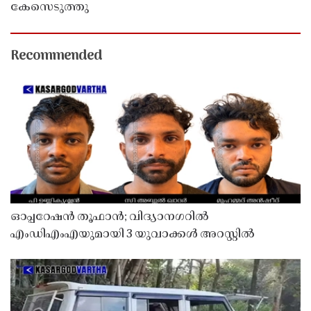
കേസെടുത്തു
Recommended
ഓപ്പറേഷൻ തൂഫാൻ; വിദ്യാനഗറിൽ
എംഡിഎംഎയുമായി 3 യുവാക്കൾ അറസ്റ്റിൽ