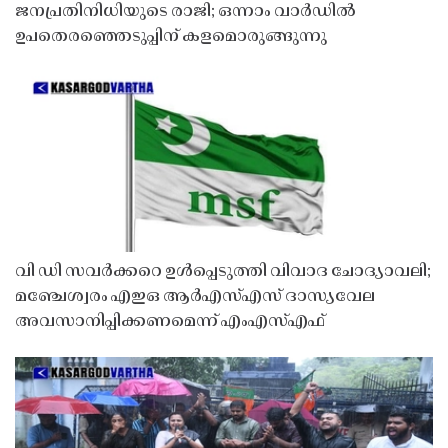
ജനപ്രതിനിധിയുടെ രാജി; ഒന്നാം വാർഡിൽ
ഉപതെരഞ്ഞെടുപ്പിന് കളമൊരുങ്ങുന്നു
വി ഡി സവർക്കറെ ഉൾപ്പെടുത്തി വിവാദ ചോദ്യാവലി;
മഞ്ചേശ്വരം എഇഒ ആർഎസ്എസ് ദാസ്യവേല
അവസാനിപ്പിക്കണമെന്ന് എംഎസ്എഫ്