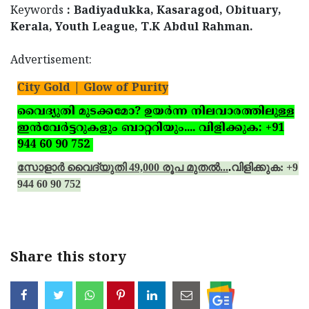
Keywords
: Badiyadukka, Kasaragod, Obituary,
Kerala, Youth League, T.K Abdul Rahman.
Advertisement:
City Gold | Glow of Purity
വൈദ്യുതി മുടക്കമോ? ഉയര്‍ന്ന നിലവാരത്തിലുള്ള
ഇന്‍വേര്‍ട്ടറുകളും ബാറ്ററിയും.... വിളിക്കുക: +91
944 60 90 752
സോളാര്‍ വൈദ്യുതി 49,000 രൂപ മുതല്‍...
.
വിളിക്കുക: +91
944 60 90 752
Share this story