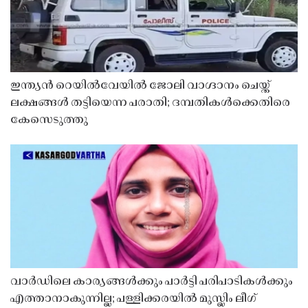
ഇന്ത്യൻ റെയിൽവേയിൽ ജോലി വാഗ്ദാനം ചെയ്ത്
ലക്ഷങ്ങൾ തട്ടിയെന്ന പരാതി; ദമ്പതികൾക്കെതിരെ
കേസെടുത്തു
വാർഡിലെ കാര്യങ്ങൾക്കും പാർട്ടി പരിപാടികൾക്കും
എത്താനാകുന്നില്ല; പള്ളിക്കരയിൽ മുസ്ലിം ലീഗ്