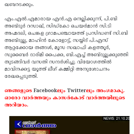
ഖബറടക്കും.
Updates
Assembly
Kerala
Polls
Local
എം.എല്‍.എമാരായ എന്‍.എ നെല്ലിക്കുന്ന്, പി.ബി
Look
അബ്ദുര്‍ റസാഖ്, സിഡ്‌കോ ചെയര്‍മാന്‍ സി.ടി
Body
Back
അഹ്മദലി, ചെങ്കള ഗ്രാമപഞ്ചായത്ത് പ്രസിഡണ്ട് സി.ബി
Election
2025
അബ്ദുല്ല, മാഹിന്‍ കോളോട്ട്, സയ്യിദ് പി.എസ്
ആറ്റക്കോയ തങ്ങള്‍, മൂസ സഖാഫി കളത്തൂര്‍,
സുബൈര്‍ ദാരിമി പൈക്ക, ബി.എച്ച് അബ്ദുല്ലക്കുഞ്ഞി
തുടങ്ങിവര്‍ വസതി സന്ദര്‍ശിച്ചു. വിയോഗത്തില്‍
മാവിനക്കട്ട യൂത്ത് ലീഗ് കമ്മിറ്റി അനുശോചനം
രേഖപ്പെടുത്തി.
ഞങ്ങളുടെ
Facebook
ലും
Twitter
ലും അംഗമാകൂ.
ഓരോ വാര്‍ത്തയും കാസര്‍കോട് വാര്‍ത്തയിലൂടെ
അറിയാം.