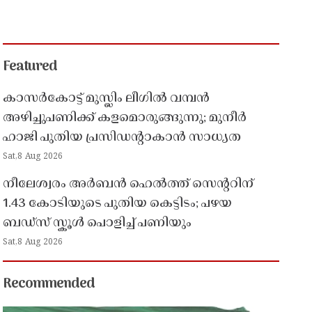
Featured
കാസർകോട്ട് മുസ്ലിം ലീഗിൽ വമ്പൻ
അഴിച്ചുപണിക്ക് കളമൊരുങ്ങുന്നു; മുനീർ
ഹാജി പുതിയ പ്രസിഡൻ്റാകാൻ സാധ്യത
Sat,8 Aug 2026
നീലേശ്വരം അർബൻ ഹെൽത്ത് സെൻ്ററിന്
1.43 കോടിയുടെ പുതിയ കെട്ടിടം; പഴയ
ബഡ്സ് സ്കൂൾ പൊളിച്ച് പണിയും
Sat,8 Aug 2026
Recommended