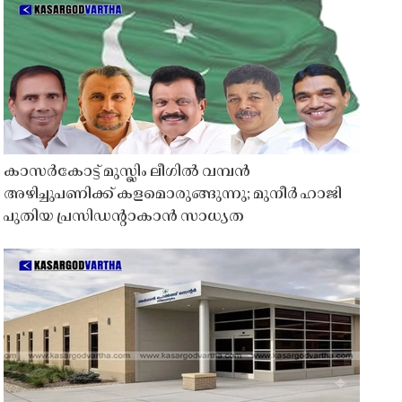
കാസർകോട്ട് മുസ്ലിം ലീഗിൽ വമ്പൻ
അഴിച്ചുപണിക്ക് കളമൊരുങ്ങുന്നു; മുനീർ ഹാജി
പുതിയ പ്രസിഡൻ്റാകാൻ സാധ്യത