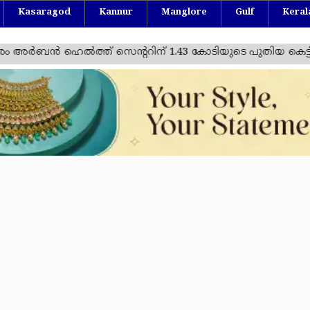
Kasaragod
Kannur
Manglore
Gulf
Keral