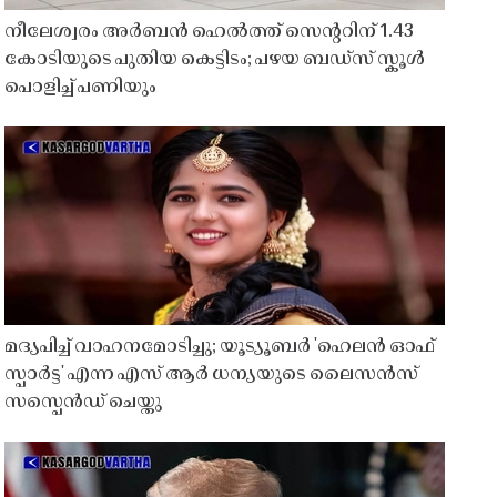
നീലേശ്വരം അർബൻ ഹെൽത്ത് സെൻ്ററിന് 1.43
കോടിയുടെ പുതിയ കെട്ടിടം; പഴയ ബഡ്സ് സ്കൂൾ
പൊളിച്ച് പണിയും
മദ്യപിച്ച് വാഹനമോടിച്ചു; യൂട്യൂബർ 'ഹെലൻ ഓഫ്
സ്പാർട്ട' എന്ന എസ് ആർ ധന്യയുടെ ലൈസൻസ്
സസ്പെൻഡ് ചെയ്തു ​​​​​​​