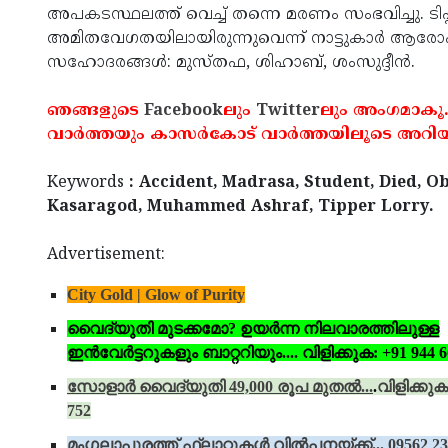
അപകടസ്ഥലത്ത് വെച്ച് തന്നെ മരണം സംഭവിച്ചു. ടിപ്
അമിതവേഗതയിലായിരുന്നുവെന്ന് നാട്ടുകാര്‍ ആരോപി
സഹോദരങ്ങള്‍: മുസ്തഫ, ശിഹാബ്, ശംസുദ്ദീന്‍.
ഞങ്ങളുടെ
Facebook
ലും
Twitter
ലും അംഗമാകൂ
വാര്‍ത്തയും കാസര്‍കോട് വാര്‍ത്തയിലൂടെ അറിയ
Keywords
: Accident, Madrasa, Student, Died, Ob
Kasaragod, Muhammed Ashraf, Tipper Lorry.
Advertisement:
City Gold | Glow of Purity
വൈദ്യുതി മുടക്കമോ? ഉയര്‍ന്ന നിലവാരത്തിലുള്ള
ഇന്‍വേര്‍ട്ടറുകളും ബാറ്ററിയും.... വിളിക്കുക: +91 944 6
സോളാര്‍ വൈദ്യുതി 49,000 രൂപ മുതല്‍...
.
വിളിക്കുക
752
മംഗലാപുരത്ത് ഫ്‌ലാറ്റുകള്‍ വില്‍പ്പനയ്ക്ക്‌... 09562 2