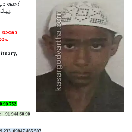
പര്‍ ലോറി
ച്ചു.
. ഓരോ
ാം.
ituary,
0 90 752
: +91 944 60 90
39 233, 09847 465 507