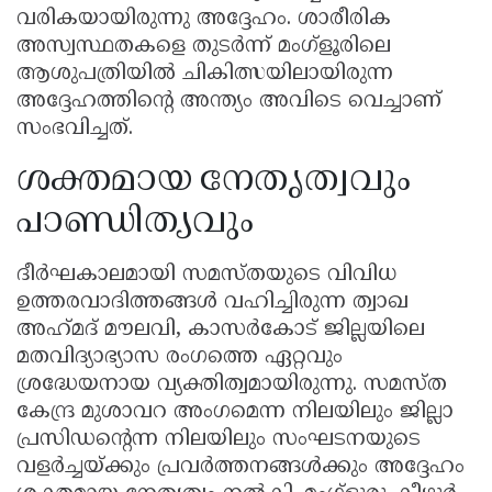
വരികയായിരുന്നു അദ്ദേഹം. ശാരീരിക
അസ്വസ്ഥതകളെ തുടർന്ന് മംഗ്ളൂരിലെ
ആശുപത്രിയിൽ ചികിത്സയിലായിരുന്ന
അദ്ദേഹത്തിൻ്റെ അന്ത്യം അവിടെ വെച്ചാണ്
സംഭവിച്ചത്.
ശക്തമായ നേതൃത്വവും
പാണ്ഡിത്യവും
ദീർഘകാലമായി സമസ്തയുടെ വിവിധ
ഉത്തരവാദിത്തങ്ങൾ വഹിച്ചിരുന്ന ത്വാഖ
അഹ്‌മദ് മൗലവി, കാസർകോട് ജില്ലയിലെ
മതവിദ്യാഭ്യാസ രംഗത്തെ ഏറ്റവും
ശ്രദ്ധേയനായ വ്യക്തിത്വമായിരുന്നു. സമസ്ത
കേന്ദ്ര മുശാവറ അംഗമെന്ന നിലയിലും ജില്ലാ
പ്രസിഡൻ്റെന്ന നിലയിലും സംഘടനയുടെ
വളർച്ചയ്ക്കും പ്രവർത്തനങ്ങൾക്കും അദ്ദേഹം