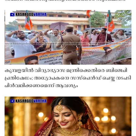
കുമ്പളയിൽ വിദ്യാഭ്യാസ മന്ത്രിക്കെതിരെ ബിജെപി
പ്രതിഷേധം; അധ്യാപകനെ സസ്‌പെൻഡ് ചെയ്ത നടപടി
പിൻവലിക്കണമെന്ന് ആവശ്യം