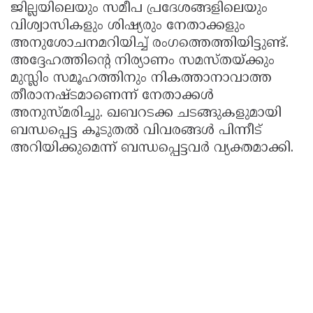
ജില്ലയിലെയും സമീപ പ്രദേശങ്ങളിലെയും
വിശ്വാസികളും ശിഷ്യരും നേതാക്കളും
അനുശോചനമറിയിച്ച് രംഗത്തെത്തിയിട്ടുണ്ട്.
അദ്ദേഹത്തിൻ്റെ നിര്യാണം സമസ്തയ്ക്കും
മുസ്ലിം സമൂഹത്തിനും നികത്താനാവാത്ത
തീരാനഷ്ടമാണെന്ന് നേതാക്കൾ
അനുസ്മരിച്ചു. ഖബറടക്ക ചടങ്ങുകളുമായി
ബന്ധപ്പെട്ട കൂടുതൽ വിവരങ്ങൾ പിന്നീട്
അറിയിക്കുമെന്ന് ബന്ധപ്പെട്ടവർ വ്യക്തമാക്കി.