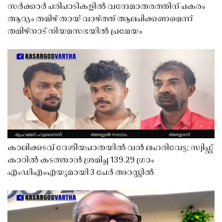
സർക്കാർ പരിപാടികളിൽ വന്ദേമാതരത്തിന് പകരം
ആദ്യം തമിഴ് തായ് വാഴ്ത്ത് ആലപിക്കണമെന്ന്
തമിഴ്നാട് നിയമസഭയിൽ പ്രമേയം
കാലിക്കടവ് ദേശീയപാതയിൽ വൻ ലഹരിവേട്ട; സ്വിഫ്റ്റ്
കാറിൽ കടത്താൻ ശ്രമിച്ച 139.29 ഗ്രാം
എംഡിഎംഎയുമായി 3 പേർ അറസ്റ്റിൽ