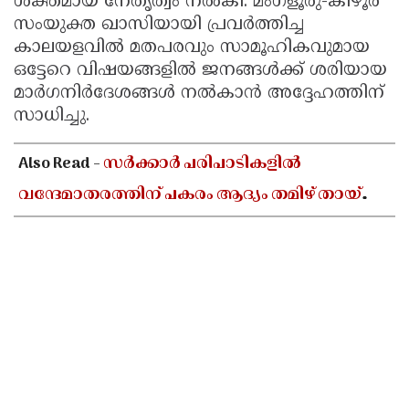
ശക്തമായ നേതൃത്വം നൽകി. മംഗ്ളൂരു-കീഴൂർ
സംയുക്ത ഖാസിയായി പ്രവർത്തിച്ച
കാലയളവിൽ മതപരവും സാമൂഹികവുമായ
ഒട്ടേറെ വിഷയങ്ങളിൽ ജനങ്ങൾക്ക് ശരിയായ
മാർഗനിർദേശങ്ങൾ നൽകാൻ അദ്ദേഹത്തിന്
സാധിച്ചു.
Also Read -
സർക്കാർ പരിപാടികളിൽ
വന്ദേമാതരത്തിന് പകരം ആദ്യം തമിഴ് തായ്
വാഴ്ത്ത് ആലപിക്കണമെന്ന് തമിഴ്നാട്
നിയമസഭയിൽ പ്രമേയം