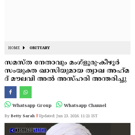
Fitr
May
Day
Eid
Al
Independence
Ad'ha
Day
Onam
HOME
OBITUARY
J&K
State
സമസ്ത നേതാവും മംഗ്ളൂരു-കീഴൂർ
Haryana
സംയുക്ത ഖാസിയുമായ ത്വാഖ അഹ്‌മ
Assembly
State
Diwali
ദ് മൗലവി അൽ അസ്ഹരി അന്തരിച്ചു
Elections
Assembly
Christmas
Elections
New-
Year
Republic
Whatsapp Group
Whatsapp Channel
Day
Budget
By
Betty Sarah
Updated: Jun 23, 2026, 11:21 IST
Delhi