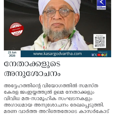
നേതാക്കളുടെ
അനുശോചനം
അദ്ദേഹത്തിൻ്റെ വിയോഗത്തിൽ സമസ്ത
കേരള ജംഇയ്യത്തുൽ ഉലമ നേതാക്കളും
വിവിധ മത-സാമൂഹിക സംഘടനകളും
അഗാധമായ അനുശോചനം രേഖപ്പെടുത്തി.
മരണ വാർത്ത അറിഞ്ഞതോടെ കാസർകോട്