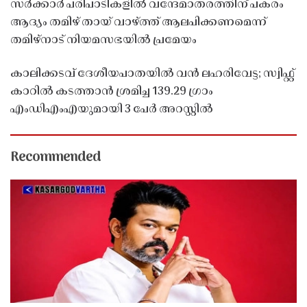
സർക്കാർ പരിപാടികളിൽ വന്ദേമാതരത്തിന് പകരം
ആദ്യം തമിഴ് തായ് വാഴ്ത്ത് ആലപിക്കണമെന്ന്
തമിഴ്നാട് നിയമസഭയിൽ പ്രമേയം
കാലിക്കടവ് ദേശീയപാതയിൽ വൻ ലഹരിവേട്ട; സ്വിഫ്റ്റ്
കാറിൽ കടത്താൻ ശ്രമിച്ച 139.29 ഗ്രാം
എംഡിഎംഎയുമായി 3 പേർ അറസ്റ്റിൽ
Recommended