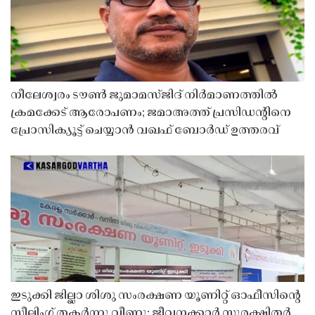
നീലേശ്വരം ടൗൺ ജുമാമസ്ജിദ് നിർമാണത്തിൽ
ക്രമക്കേട് ആരോപണം; ജമാഅത്ത് പ്രസിഡന്റിനെ
പ്രോസിക്യൂട്ട് ചെയ്യാൻ വഖഫ് ബോർഡ് ഉത്തരവ്
ഇടുക്കി ജില്ലാ ശിശു സംരക്ഷണ യൂണിറ്റ് ഓഫീസിൻ്റെ
സീലിംഗ് തകർന്നു വീണു; ജീവനക്കാർ സുരക്ഷിതർ