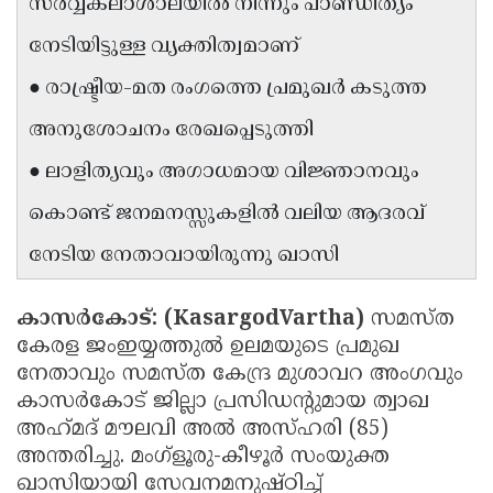
സർവ്വകലാശാലയിൽ നിന്നും പാണ്ഡിത്യം
Updates
Assembly
Kerala
നേടിയിട്ടുള്ള വ്യക്തിത്വമാണ്
Polls
Local
Look
● രാഷ്ട്രീയ-മത രംഗത്തെ പ്രമുഖർ കടുത്ത
Body
Back
അനുശോചനം രേഖപ്പെടുത്തി
Election
2025
● ലാളിത്യവും അഗാധമായ വിജ്ഞാനവും
കൊണ്ട് ജനമനസ്സുകളിൽ വലിയ ആദരവ്
നേടിയ നേതാവായിരുന്നു ഖാസി
കാസർകോട്: (KasargodVartha)
സമസ്ത
കേരള ജംഇയ്യത്തുൽ ഉലമയുടെ പ്രമുഖ
നേതാവും സമസ്ത കേന്ദ്ര മുശാവറ അംഗവും
കാസർകോട് ജില്ലാ പ്രസിഡൻ്റുമായ ത്വാഖ
അഹ്‌മദ് മൗലവി അൽ അസ്ഹരി (85)
അന്തരിച്ചു. മംഗ്ളൂരു-കീഴൂർ സംയുക്ത
ഖാസിയായി സേവനമനുഷ്ഠിച്ച്