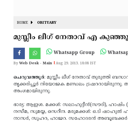
HOME
OBITUARY
മുസ്ലീം ലീഗ് നേതാവ് എ കുഞ്ഞൂ
Whatsapp Group
Whatsap
By
Web Desk - Main
Aug 29, 2013, 18:08 IST
ചെറുവത്തൂര്‍
: മുസ്ലീം ലീഗ് നേതാവ് തുരുത്തി ബസാ
തൃക്കരിപ്പൂര്‍ നിയോജക മണ്ഡലം ട്രഷററായിരുന്നു. അവി
അംഗമായിരുന്നു.
ഭാര്യ: ആഇശ. മക്കള്‍: സലാഹുദ്ദീന്‍(സൗദി), ഹാഷിം 
നസീമ, സുമയ്യ, സെറീന. മരുമക്കള്‍: ഒ.ടി ഷാഹുല്‍ ഹമീ
നാസര്‍, സുഹറ, ഹാജറ. സഹോദരന്‍ അബൂബക്കര്‍