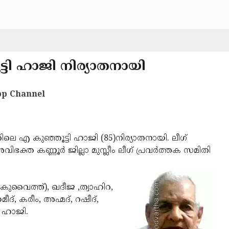
ട്ടി ഹാജി നിര്യാതനായി
p Channel
റിലെ എ കുഞ്ഞൂട്ടി ഹാജി (85)നിര്യാതനായി. ലീഗ്
ഭക്ത കണ്ണൂര്‍ ജില്ലാ മുസ്ലീം ലീഗ് പ്രവര്‍ത്തക സമിതി
(കുവൈത്ത്), ഖദീജ ,ത്വാഹിറ,
ദ്, കരീം, അഹ്മദ്, റഷീദ്,
 ഹാജി.