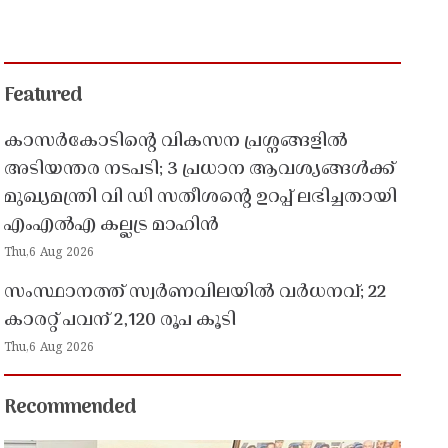
Featured
കാസർകോടിൻ്റെ വികസന പ്രശ്നങ്ങളിൽ
അടിയന്തര നടപടി; 3 പ്രധാന ആവശ്യങ്ങൾക്ക്
മുഖ്യമന്ത്രി വി ഡി സതീശൻ്റെ ഉറപ്പ് ലഭിച്ചതായി
എംഎൽഎ കല്ലട്ര മാഹിൻ
Thu,6 Aug 2026
സംസ്ഥാനത്ത് സ്വർണവിലയിൽ വർധനവ്; 22
കാരറ്റ് പവന് 2,120 രൂപ കൂടി
Thu,6 Aug 2026
Recommended