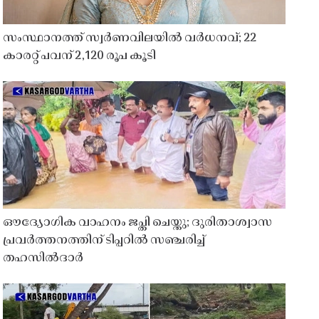
സംസ്ഥാനത്ത് സ്വർണവിലയിൽ വർധനവ്; 22
കാരറ്റ് പവന് 2,120 രൂപ കൂടി
ഔദ്യോഗിക വാഹനം ജപ്തി ചെയ്തു; ദുരിതാശ്വാസ
പ്രവർത്തനത്തിന് ടിപ്പറിൽ സഞ്ചരിച്ച്
തഹസിൽദാർ