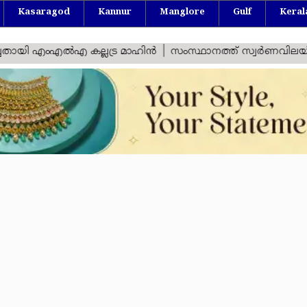
Kasaragod
Kannur
Manglore
Gulf
Keral