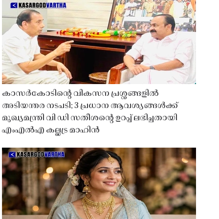
കാസർകോടിൻ്റെ വികസന പ്രശ്നങ്ങളിൽ
അടിയന്തര നടപടി; 3 പ്രധാന ആവശ്യങ്ങൾക്ക്
മുഖ്യമന്ത്രി വി ഡി സതീശൻ്റെ ഉറപ്പ് ലഭിച്ചതായി
എംഎൽഎ കല്ലട്ര മാഹിൻ