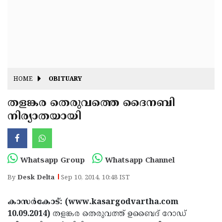
Fitr
May
Day
Eid
Al
Independence
Ad'ha
Day
Onam
HOME
OBITUARY
J&K
State
തളങ്കര തെരുവത്തെ ദൈനബി
Haryana
നിര്യാതയായി
Assembly
State
Diwali
Elections
Assembly
Christmas
Elections
New-
Whatsapp Group
Whatsapp Channel
Year
Republic
By
Desk Delta
Sep 10, 2014, 10:48 IST
Day
Budget
കാസര്‍കോട്: (www.kasargodvartha.com
Delhi
10.09.2014)
തളങ്കര തെരുവത്ത് ഉബൈദ് റോഡ്