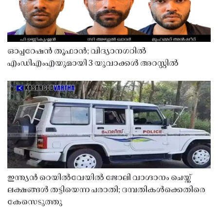
ഓപ്പറേഷൻ തൂഫാൻ; വിദ്യാനഗറിൽ
എംഡിഎംഎയുമായി 3 യുവാക്കൾ അറസ്റ്റിൽ
ഇന്ത്യൻ റെയിൽവേയിൽ ജോലി വാഗ്ദാനം ചെയ്ത്
ലക്ഷങ്ങൾ തട്ടിയെന്ന പരാതി; ദമ്പതികൾക്കെതിരെ
കേസെടുത്തു