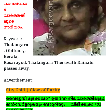
കാസര്‍കോ
Updates
Assembly
Kerala
ട്
Polls
Local
വാര്‍ത്തയി
Look
ലൂടെ
Body
Back
അറിയാം.
Election
2025
Keywords:
Thalangara
, Obituary,
Kerala,
Kasaragod, Thalangara Theruvath Dainabi
passes away
.
Advertisement:
City Gold | Glow of Purity
വൈദ്യുതി മുടക്കമോ? ഉയര്‍ന്ന നിലവാരത്തിലുള്ള
ഇന്‍വേര്‍ട്ടറുകളും ബാറ്ററിയും.... വിളിക്കുക: +91