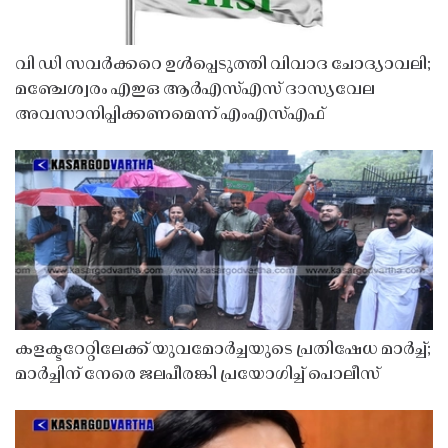
വി ഡി സവർക്കറെ ഉൾപ്പെടുത്തി വിവാദ ചോദ്യാവലി;
മഞ്ചേശ്വരം എഇഒ ആർഎസ്എസ് ദാസ്യവേല
അവസാനിപ്പിക്കണമെന്ന് എംഎസ്എഫ്
കളക്ടറേറ്റിലേക്ക് യുവമോർച്ചയുടെ പ്രതിഷേധ മാർച്ച്;
മാർച്ചിന് നേരെ ജലപീരങ്കി പ്രയോഗിച്ച് പൊലീസ്