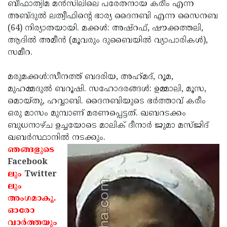
Election
ബീഫാത്വിമ മന്‍സിലിലെ പരേതനായ കരീം എന്ന
Maha
അബ്ദുല്‍ ലത്വീഫിന്റെ ഭാര്യ ദൈനബി എന്ന സൈനബ
Shivarathri
International
(64) നിര്യാതയായി. മക്കള്‍: അഷ്‌റഫ്, ഷൗക്കത്തലി,
Women's
ആദില്‍ അമീന്‍ (മൂവരും ദുബൈയില്‍ വ്യാപാരികള്‍),
Anti-
സമീറ.
Day
Drug
Attukal
Campaign
Pongala
മരുമക്കള്‍:സീനത്ത് ബദരിയ, അഹ്‌മദ്, റൂമ,
Holi
മുഹമ്മദുല്‍ ബറൂഷി. സഹോദരങ്ങള്‍: ഉമ്മാലി, മൂസ,
2025
2025
IPL
മൊയ്തു, ഹവ്വാബി. ദൈനബിയുടെ ഭര്‍ത്താവ് കരീം
2025
ഒരു മാസം മുമ്പാണ് മരണപ്പെട്ടത്. ഖബറടക്കം
Eid
ബുധനാഴ്ച ഉച്ചയോടെ മാലിക് ദീനാര്‍ ജുമാ മസ്ജിദ്
Al-
Waqf
ഖബര്‍സ്ഥാനില്‍ നടക്കും.
Fitr
Bill
ഞങ്ങളുടെ
Vishu
Facebook
2025
Controversy
Festival
Good
ലും
Twitter
2025
Friday
ലും
Easter
അംഗമാകൂ.
Observance
Sunday
By-
ഓരോ
2025
2025
Election
വാര്‍ത്തയും
Bihar