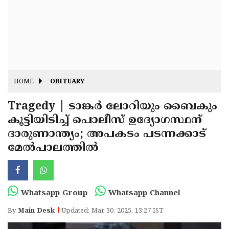
Fitr
May
Day
Eid
Al
Independence
Ad'ha
Day
Onam
HOME
OBITUARY
J&K
State
Tragedy | ടാങ്കർ ലോറിയും ബൈകും
Haryana
കൂട്ടിയിടിച്ച് പൊലീസ് ഉദ്യോഗസ്ഥന്
Assembly
State
Diwali
ദാരുണാന്ത്യം; അപകടം പടന്നക്കാട്
Elections
Assembly
Christmas
മേൽപാലത്തിൽ
Elections
New-
Year
Republic
Whatsapp Group
Whatsapp Channel
Day
Budget
By
Main Desk
Updated: Mar 30, 2025, 13:27 IST
Delhi