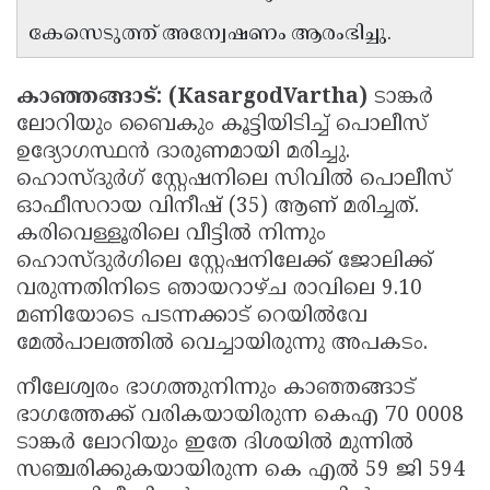
Updates
Assembly
കേസെടുത്ത് അന്വേഷണം ആരംഭിച്ചു.
Kerala
Polls
Local
Look
കാഞ്ഞങ്ങാട്: (KasargodVartha)
ടാങ്കർ
Body
Back
ലോറിയും ബൈകും കൂട്ടിയിടിച്ച് പൊലീസ്
Election
2025
ഉദ്യോഗസ്ഥൻ ദാരുണമായി മരിച്ചു.
ഹൊസ്‌ദുർഗ് സ്റ്റേഷനിലെ സിവിൽ പൊലീസ്
ഓഫീസറായ വിനീഷ് (35) ആണ് മരിച്ചത്.
കരിവെള്ളൂരിലെ വീട്ടിൽ നിന്നും
ഹൊസ്‌ദുർഗിലെ സ്റ്റേഷനിലേക്ക് ജോലിക്ക്
വരുന്നതിനിടെ ഞായറാഴ്ച രാവിലെ 9.10
മണിയോടെ പടന്നക്കാട് റെയിൽവേ
മേൽപാലത്തിൽ വെച്ചായിരുന്നു അപകടം.
നീലേശ്വരം ഭാഗത്തുനിന്നും കാഞ്ഞങ്ങാട്
ഭാഗത്തേക്ക് വരികയായിരുന്ന കെഎ 70 0008
ടാങ്കർ ലോറിയും ഇതേ ദിശയിൽ മുന്നിൽ
സഞ്ചരിക്കുകയായിരുന്ന കെ എൽ 59 ജി 594