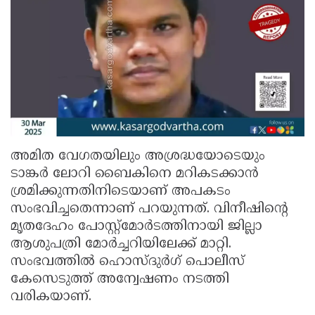
അമിത വേഗതയിലും അശ്രദ്ധയോടെയും
ടാങ്കർ ലോറി ബൈകിനെ മറികടക്കാൻ
ശ്രമിക്കുന്നതിനിടെയാണ് അപകടം
സംഭവിച്ചതെന്നാണ് പറയുന്നത്. വിനീഷിന്റെ
മൃതദേഹം പോസ്റ്റ്‌മോർടത്തിനായി ജില്ലാ
ആശുപത്രി മോർച്ചറിയിലേക്ക് മാറ്റി.
സംഭവത്തിൽ ഹൊസ്ദുർഗ് പൊലീസ്
കേസെടുത്ത് അന്വേഷണം നടത്തി
വരികയാണ്.