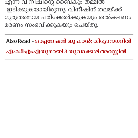
എന്ന വിനീഷിന്റെ ബൈകും തമ്മിൽ
ഇടിക്കുകയായിരുന്നു. വിനീഷിന് തലയ്ക്ക്
ഗുരുതരമായ പരിക്കേൽക്കുകയും തൽക്ഷണം
മരണം സംഭവിക്കുകയും ചെയ്തു.
Also Read -
ഓപ്പറേഷൻ തൂഫാൻ; വിദ്യാനഗറിൽ
എംഡിഎംഎയുമായി 3 യുവാക്കൾ അറസ്റ്റിൽ