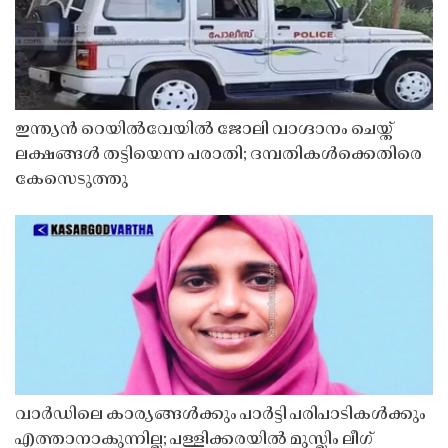
ഇന്ത്യൻ റെയിൽവേയിൽ ജോലി വാഗ്ദാനം ചെയ്ത്
ലക്ഷങ്ങൾ തട്ടിയെന്ന പരാതി; ദമ്പതികൾക്കെതിരെ
കേസെടുത്തു
വാർഡിലെ കാര്യങ്ങൾക്കും പാർട്ടി പരിപാടികൾക്കും
എത്താനാകുന്നില്ല; പള്ളിക്കരയിൽ മുസ്ലിം ലീഗ്