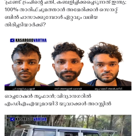
'ഫ്രണ്ട്' ട്രംപിന്റെ ചതി, കബളിപ്പിക്കപ്പെടുന്നത് ഇന്ത്യ;
100% താരിഫ് ചുമത്താൻ അമേരിക്കൻ സെനറ്റ്
ബിൽ പാസാക്കുമ്പോൾ ഏറ്റവും വലിയ
തിരിച്ചടിയാർക്ക്?
ഓപ്പറേഷൻ തൂഫാൻ; വിദ്യാനഗറിൽ
എംഡിഎംഎയുമായി 3 യുവാക്കൾ അറസ്റ്റിൽ