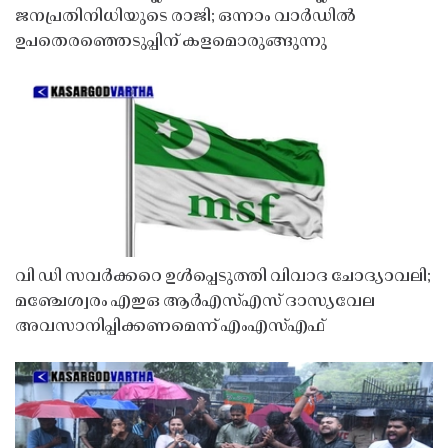
ജനപ്രതിനിധിയുടെ രാജി; ഒന്നാം വാർഡിൽ
ഉപതെരഞ്ഞെടുപ്പിന് കളമൊരുങ്ങുന്നു
വി ഡി സവർക്കറെ ഉൾപ്പെടുത്തി വിവാദ ചോദ്യാവലി;
മഞ്ചേശ്വരം എഇഒ ആർഎസ്എസ് ദാസ്യവേല
അവസാനിപ്പിക്കണമെന്ന് എംഎസ്എഫ്