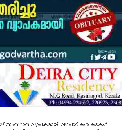
ിയാഴ് സംസ്ഥാന വ്യാപകമായി വ്യാപാരികൾ കടകൾ