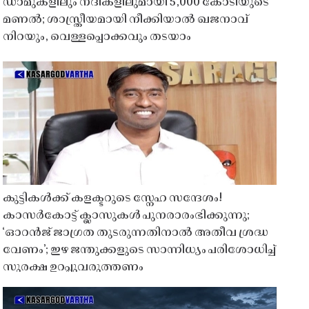
ഡാമുകളിലും നദികളിലുമായി 5,000 കോടിയുടെ
മണൽ; ശാസ്ത്രീയമായി നീക്കിയാൽ ഖജനാവ്
നിറയും, വെള്ളപ്പൊക്കവും തടയാം
കുട്ടികൾക്ക് കളക്ടറുടെ സ്നേഹ സന്ദേശം!
കാസർകോട്ട് ക്ലാസുകൾ പുനരാരംഭിക്കുന്നു;
‘ഓറൻജ് ജാഗ്രത തുടരുന്നതിനാൽ അതീവ ശ്രദ്ധ
വേണം’; ഇഴ ജന്തുക്കളുടെ സാന്നിധ്യം പരിശോധിച്ച്
സുരക്ഷ ഉറപ്പുവരുത്തണം