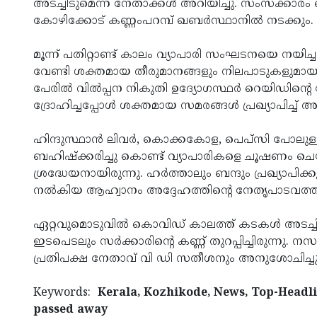
അടച്ചിടുമെന്ന് നേതാക്കൾ അറിയിച്ചു. സംസ്ക്കാര
കോഴിക്കോട് കണ്ണംപറമ്പ് ഖബർസ്ഥാനിൽ നടക്കും.
മൂന്ന് പതിറ്റാണ്ട് കാലം വ്യാപാരി സംഘടനയെ നയി
വേണ്ടി ശക്തമായ തീരുമാനങ്ങളും നിലപാടുകളുമായാ
പേരിൽ വിൽപ്പന നികുതി ഉദ്യോഗസ്ഥർ റെയിഡിൻ്റ
ദ്രോഹിച്ചപ്പോൾ ശക്തമായ സമരങ്ങൾ പ്രഖ്യാപിച്ച് 
ഹിന്ദുസ്ഥാൻ ലിവർ, കൊക്കകോള, പെപ്സി പോലുള്ള
ബഹിഷ്ക്കരിച്ചു കൊണ്ട് വ്യാപാരികളെ ചൂഷണം ച
ശ്രദ്ധേയനായിരുന്നു. ഹർത്താലും ബന്ദും പ്രഖ്യാപി
നൽകിയ ആഹ്വാനം അദ്ദേഹത്തിൻ്റെ നേതൃപാടവത്തി
ഏറ്റവുമൊടുവിൽ കൊവിഡ് കാലത്ത് കടകൾ അടച്ചി
ഇടപെടലും സർക്കാരിൻ്റെ കണ്ണ് തുറപ്പിച്ചിരുന്നു. ന
പ്രതിപക്ഷ നേതാവ് വി ഡി സതീശനും അനുശോചിച്ചു
Keywords:
Kerala, Kozhikode, News, Top-Headli
passed away