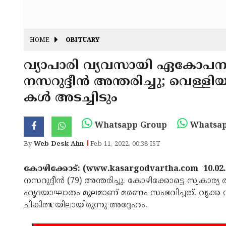
HOME
OBITUARY
വ്യാപാരി വ്യവസായി ഏകോപന സ
നസറുദ്ദീൻ അന്തരിച്ചു; വെള്
കൾ അടച്ചിടും
Whatsapp Group
Whatsap
By
Web Desk Ahn
Feb 11, 2022, 00:38 IST
കോഴിക്കോട്: (www.kasargodvartha.com 10.02.
നസറുദ്ദീൻ (79) അന്തരിച്ചു. കോഴിക്കോട്ടെ സ്വകാര
ഹൃദയാഘാതം മൂലമാണ് മരണം സംഭവിച്ചത്. വൃക്
ചികിത്സയിലായിരുന്നു അദ്ദേഹം.