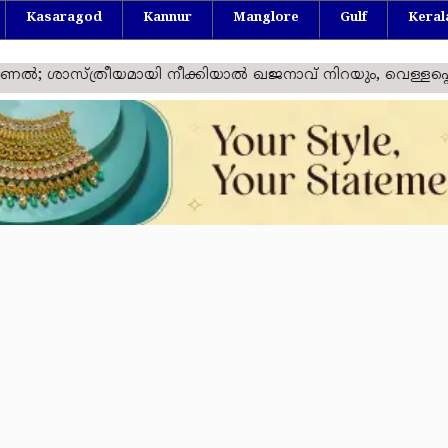
Kasaragod
Kannur
Manglore
Gulf
Keral