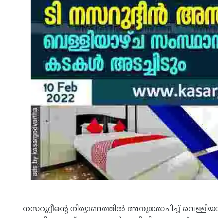
നസറുദ്ദീൻ്റെ നിര്യാണത്തിൽ അനുശോചിച്ച് വെള്ള