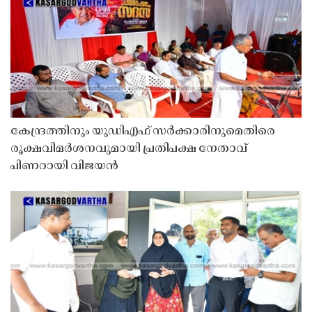
കേന്ദ്രത്തിനും യുഡിഎഫ് സർക്കാരിനുമെതിരെ
രൂക്ഷവിമർശനവുമായി പ്രതിപക്ഷ നേതാവ്
പിണറായി വിജയൻ