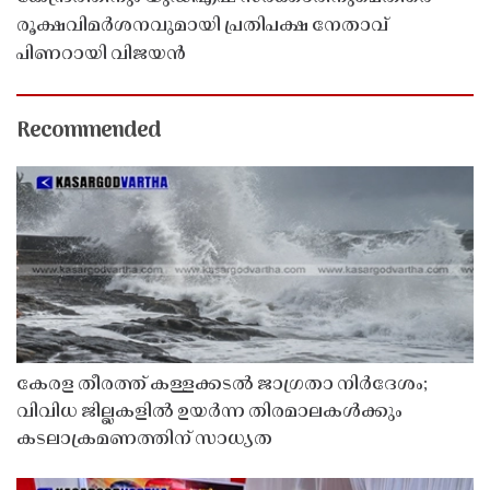
രൂക്ഷവിമർശനവുമായി പ്രതിപക്ഷ നേതാവ്
പിണറായി വിജയൻ
Recommended
കേരള തീരത്ത് കള്ളക്കടൽ ജാഗ്രതാ നിർദേശം;
വിവിധ ജില്ലകളിൽ ഉയർന്ന തിരമാലകൾക്കും
കടലാക്രമണത്തിന് സാധ്യത