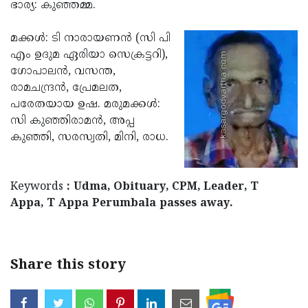
Election
ഭാര്യ: കുഞ്ഞമ്മ.
Maha
Shivarathri
International
മക്കള്‍: ടി നാരായണന്‍ (സി പി
Women's
എം ഉദുമ ഏരിയാ സെക്രട്ടറി),
Anti-
ഗോപാലന്‍, വസന്ത,
Day
Drug
Attukal
രാമചന്ദ്രന്‍, പ്രേമലത,
Campaign
Pongala
പരേതയായ ഉഷ. മരുമക്കള്‍:
Holi
സി കുഞ്ഞിരാമന്‍, അപ്പ
2025
2025
IPL
കുഞ്ഞി, സരസ്വതി, മിനി, രാധ.
2025
Eid
Al-
Waqf
Keywords
: Udma, Obituary, CPM, Leader, T
Fitr
Bill
Appa, T Appa Perumbala passes away.
Vishu
2025
Controversy
Festival
Good
2025
Friday
Easter
Share this story
Observance
Sunday
By-
2025
2025
Election
Bihar