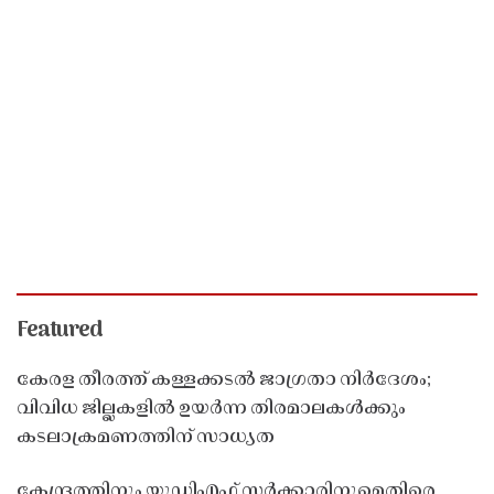
Featured
കേരള തീരത്ത് കള്ളക്കടൽ ജാഗ്രതാ നിർദേശം;
വിവിധ ജില്ലകളിൽ ഉയർന്ന തിരമാലകൾക്കും
കടലാക്രമണത്തിന് സാധ്യത
കേന്ദ്രത്തിനും യുഡിഎഫ് സർക്കാരിനുമെതിരെ