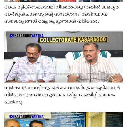
അക്വാട്ടിക് അക്കാദമി നീന്തൽക്കുളത്തിൽ കലക്ടർ
അർജുൻ പാണ്ഡ്യൻ്റെ സന്ദർശനം; അടിസ്ഥാന
സൗകര്യങ്ങൾ മെച്ചപ്പെടുത്താൻ നിർദേശം
സർക്കാർ നോട്ടീസുകൾ കന്നഡയിലും അച്ചടിക്കാൻ
നിർദേശം; ഭാഷാ ന്യൂനപക്ഷ ജില്ലാ കമ്മിറ്റി യോഗം
ചേർന്നു