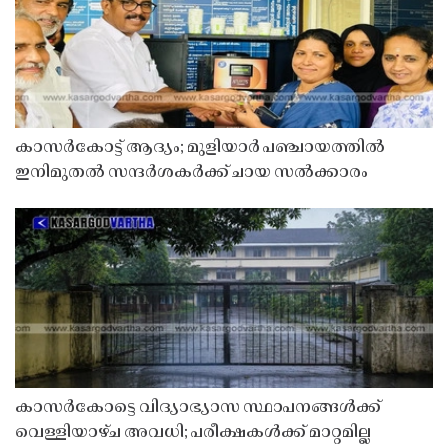
കാസർകോട്ട് ആദ്യം; മുളിയാർ പഞ്ചായത്തിൽ
ഇനിമുതൽ സന്ദർശകർക്ക് ചായ സൽക്കാരം
കാസർകോട്ടെ വിദ്യാഭ്യാസ സ്ഥാപനങ്ങൾക്ക്
വെള്ളിയാഴ്ച അവധി; പരീക്ഷകൾക്ക് മാറ്റമില്ല