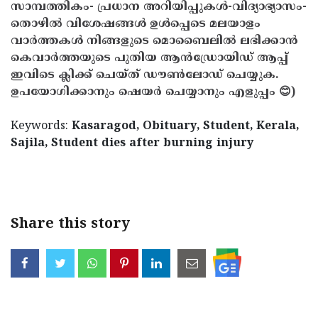
സാമ്പത്തികം- പ്രധാന അറിയിപ്പുകൾ-വിദ്യാഭ്യാസം-
തൊഴിൽ വിശേഷങ്ങൾ ഉൾപ്പെടെ മലയാളം
വാർത്തകൾ നിങ്ങളുടെ മൊബൈലിൽ ലഭിക്കാൻ
കെവാർത്തയുടെ പുതിയ ആൻഡ്രോയിഡ് ആപ്പ്
ഇവിടെ ക്ലിക്ക് ചെയ്ത് ഡൗൺലോഡ് ചെയ്യുക.
ഉപയോഗിക്കാനും ഷെയർ ചെയ്യാനും എളുപ്പം 😊)
Keywords:
Kasaragod, Obituary, Student, Kerala,
Sajila, Student dies after burning injury
< !- START disable copy paste -->
Share this story