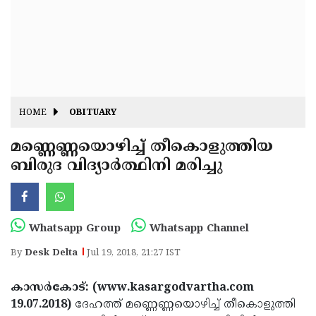
Fitr
May
Day
Eid
Al
Independence
Ad'ha
Day
Onam
HOME
OBITUARY
J&K
State
മണ്ണെണ്ണയൊഴിച്ച് തീകൊളുത്തിയ
Haryana
ബിരുദ വിദ്യാര്‍ത്ഥിനി മരിച്ചു
Assembly
State
Diwali
Elections
Assembly
Christmas
Elections
New-
Whatsapp Group
Whatsapp Channel
Year
Republic
By
Desk Delta
Jul 19, 2018, 21:27 IST
Day
Budget
കാസര്‍കോട്: (www.kasargodvartha.com
Delhi
19.07.2018)
ദേഹത്ത് മണ്ണെണ്ണയൊഴിച്ച് തീകൊളുത്തി