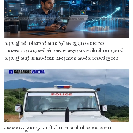
ഗൂഗിളിൽ നിങ്ങൾ സെർച്ച് ചെയ്യുന്ന ഓരോ
വാക്കിനും പുറകിൽ കോടികളുടെ ബിസിനസുണ്ട്!
ഗൂഗിളിന്റെ യഥാർത്ഥ വരുമാന മാർഗങ്ങൾ ഇതാ
പത്താം ക്ലാസുകാരി പീഡനത്തിനിരയായെന്ന