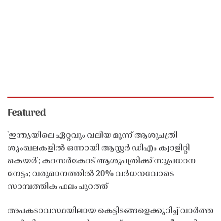
Featured
'ഇന്ത്യയിലെ ഏറ്റവും വലിയ മൂന്ന് ആശുപത്രി
ശൃംഖലകളിൽ ഒന്നായി ആസ്റ്റർ ഡിഎം ക്വാളിറ്റി
കെയർ'; കാസർകോട് ആശുപത്രിക്ക് സുപ്രധാന
നേട്ടം; വരുമാനത്തിൽ 20% വർധനവോടെ
സാമ്പത്തിക ഫലം പുറത്ത്
അപകടാവസ്ഥയിലായ കെട്ടിടങ്ങളെക്കുറിച്ച് വാർത്ത