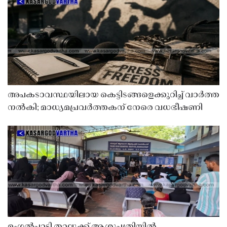
അപകടാവസ്ഥയിലായ കെട്ടിടങ്ങളെക്കുറിച്ച് വാർത്ത
നൽകി; മാധ്യമപ്രവർത്തകന് നേരെ വധഭീഷണി
മംഗൽപാടി താലൂക്ക് ആശുപത്രിയിൽ