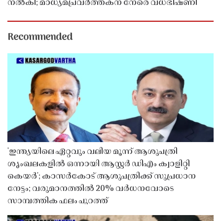
നൽകി; മാധ്യമപ്രവർത്തകന് നേരെ വധഭീഷണി
Recommended
'ഇന്ത്യയിലെ ഏറ്റവും വലിയ മൂന്ന് ആശുപത്രി
ശൃംഖലകളിൽ ഒന്നായി ആസ്റ്റർ ഡിഎം ക്വാളിറ്റി
കെയർ'; കാസർകോട് ആശുപത്രിക്ക് സുപ്രധാന
നേട്ടം; വരുമാനത്തിൽ 20% വർധനവോടെ
സാമ്പത്തിക ഫലം പുറത്ത്