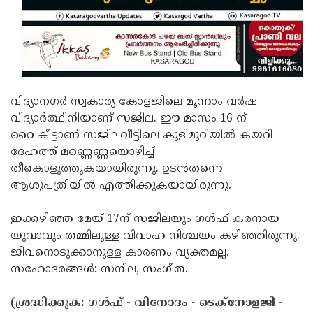
Updates
Assembly
Kerala
Polls
Local
Look
Body
Back
Election
2025
വിദ്യാനഗര്‍ സ്വകാര്യ കോളജിലെ മൂന്നാം വര്‍ഷ
വിദ്യാര്‍ത്ഥിനിയാണ് സജില. ഈ മാസം 16 ന്
വൈകീട്ടാണ് സജിലവീട്ടിലെ കുളിമുറിയില്‍ കയറി
ദേഹത്ത് മണ്ണെണ്ണയൊഴിച്ച്
തീകൊളുത്തുകയായിരുന്നു. ഉടന്‍തന്നെ
ആശുപത്രിയില്‍ എത്തിക്കുകയായിരുന്നു.
ഇക്കഴിഞ്ഞ മേയ് 17ന് സജിലയും ഗള്‍ഫ് കരനായ
യുവാവും തമ്മിലുള്ള വിവാഹ നിശ്ചയം കഴിഞ്ഞിരുന്നു.
ജീവനൊടുക്കാനുള്ള കാരണം വ്യക്തമല്ല.
സഹോദരങ്ങള്‍: സനില, സംഗീത.
(ശ്രദ്ധിക്കുക: ഗൾഫ് - വിനോദം - ടെക്നോളജി -