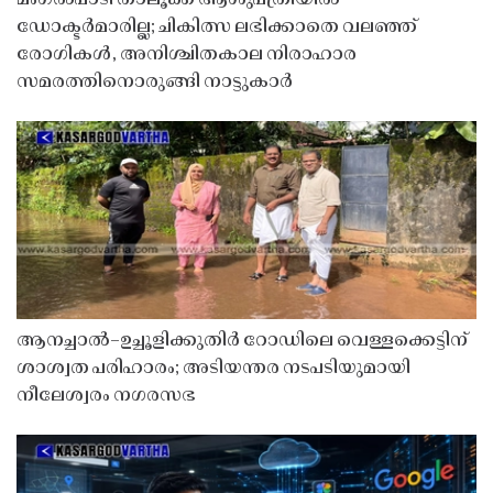
ഡോക്ടർമാരില്ല; ചികിത്സ ലഭിക്കാതെ വലഞ്ഞ്
രോഗികൾ, അനിശ്ചിതകാല നിരാഹാര
സമരത്തിനൊരുങ്ങി നാട്ടുകാർ
ആനച്ചാൽ–ഉച്ചൂളിക്കുതിർ റോഡിലെ വെള്ളക്കെട്ടിന്
ശാശ്വത പരിഹാരം; അടിയന്തര നടപടിയുമായി
നീലേശ്വരം നഗരസഭ