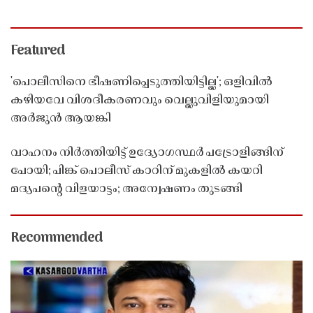
Featured
'പൊലീസിനെ ഭീഷണിപ്പെടുത്തിയിട്ടില്ല'; ഒളിവിൽ
കഴിയവേ വിശദീകരണവും വെല്ലുവിളിയുമായി
അർജുൻ ആയങ്കി
വാഹനം നിർത്തിയിട്ട് ഉദ്യോഗസ്ഥർ പട്രോളിങ്ങിന്
പോയി; പിങ്ക് പൊലീസ് കാറിന് മുകളിൽ കയറി
മദ്യപൻ്റെ വിളയാട്ടം; അന്വേഷണം തുടങ്ങി
Recommended