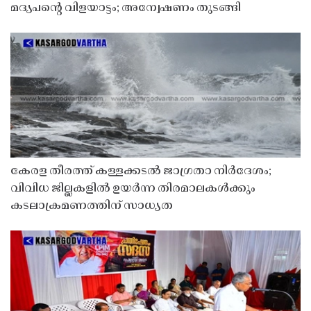
മദ്യപൻ്റെ വിളയാട്ടം; അന്വേഷണം തുടങ്ങി
കേരള തീരത്ത് കള്ളക്കടൽ ജാഗ്രതാ നിർദേശം;
വിവിധ ജില്ലകളിൽ ഉയർന്ന തിരമാലകൾക്കും
കടലാക്രമണത്തിന് സാധ്യത