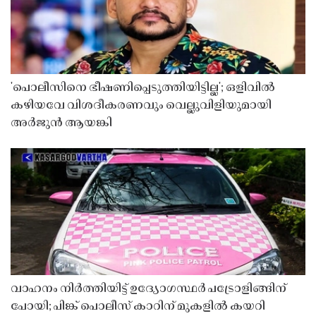
'പൊലീസിനെ ഭീഷണിപ്പെടുത്തിയിട്ടില്ല'; ഒളിവിൽ
കഴിയവേ വിശദീകരണവും വെല്ലുവിളിയുമായി
അർജുൻ ആയങ്കി
വാഹനം നിർത്തിയിട്ട് ഉദ്യോഗസ്ഥർ പട്രോളിങ്ങിന്
പോയി; പിങ്ക് പൊലീസ് കാറിന് മുകളിൽ കയറി