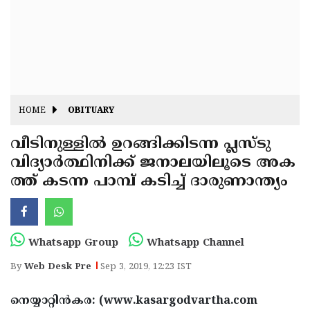
Fitr
May
Day
Eid
Al
Independence
Ad'ha
Day
Onam
HOME
OBITUARY
J&K
State
വീടിനുള്ളില്‍ ഉറങ്ങിക്കിടന്ന പ്ലസ്ടു
Haryana
വിദ്യാര്‍ത്ഥിനിക്ക് ജനാലയിലൂടെ അക
Assembly
State
Diwali
ത്ത് കടന്ന പാമ്പ് കടിച്ച് ദാരുണാന്ത്യം
Elections
Assembly
Christmas
Elections
New-
Year
Republic
Whatsapp Group
Whatsapp Channel
Day
Budget
By
Web Desk Pre
Sep 3, 2019, 12:23 IST
Delhi
നെയ്യാറ്റിന്‍കര: (www.kasargodvartha.com