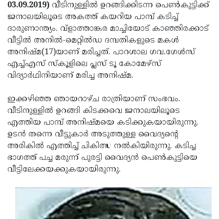
Election
Maha
03.09.2019)
വീടിനുള്ളില്‍ ഉറങ്ങിക്കിടന്ന പെണ്‍കുട്ടിക്ക്
ജനാലയിലൂടെ അകത്ത് കയറിയ പാമ്പ് കടിച്ച്
Shivarathri
International
ദാരുണാന്ത്യം. വ്ളാത്താങ്കര മാച്ചിയോട് കാഞ്ഞിരക്കാട്
Women's
Anti-
വീട്ടില്‍ അനില്‍-മെറ്റില്‍ഡ ദമ്പതികളുടെ മകള്‍
അനിഷ്മ(17)യാണ് മരിച്ചത്. പാറശാല ഗവ.ഗേള്‍സ്
Day
Drug
Attukal
എച്ച്എസ് സ്‌കൂളിലെ പ്ലസ് ടൂ കോമേഴ്സ്
Campaign
Pongala
Holi
വിദ്യാര്‍ഥിനിയാണ് മരിച്ച അനിഷ്മ.
2025
2025
IPL
ഇക്കഴിഞ്ഞ ഞായറാഴ്ച രാത്രിയാണ് സംഭവം.
2025
Eid
വീടിനുള്ളില്‍ ഉറങ്ങി കിടക്കവെ ജനാലയിലൂടെ
എത്തിയ പാമ്പ് അനിഷ്മയെ കടിക്കുകയായിരുന്നു.
Al-
Waqf
ഉടന്‍ തന്നെ വീട്ടുകാര്‍ അടുത്തുള്ള വൈദ്യന്റെ
Fitr
Bill
Vishu
അരികില്‍ എത്തിച്ച് ചികിത്സ നല്‍കിയിരുന്നു. കടിച്ച
ഭാഗത്ത് പച്ച മരുന്ന് പുരട്ടി വൈദ്യന്‍ പെണ്‍കുട്ടിയെ
2025
Controversy
Festival
Good
വീട്ടിലേക്കയക്കുകയായിരുന്നു.
2025
Friday
Easter
Observance
Sunday
By-
2025
2025
Election
Bihar