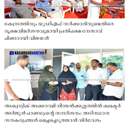
കേന്ദ്രത്തിനും യുഡിഎഫ് സർക്കാരിനുമെതിരെ
രൂക്ഷവിമർശനവുമായി പ്രതിപക്ഷ നേതാവ്
പിണറായി വിജയൻ
അക്വാട്ടിക് അക്കാദമി നീന്തൽക്കുളത്തിൽ കലക്ടർ
അർജുൻ പാണ്ഡ്യൻ്റെ സന്ദർശനം; അടിസ്ഥാന
സൗകര്യങ്ങൾ മെച്ചപ്പെടുത്താൻ നിർദേശം