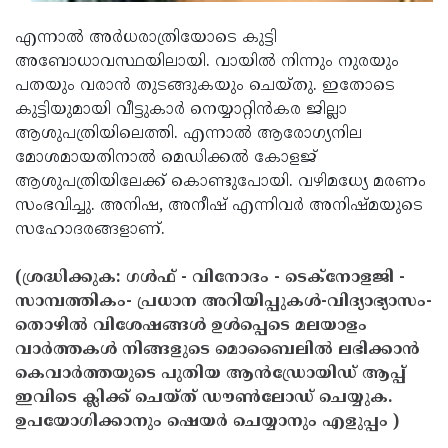
എന്നാല്‍ അര്‍ധരാത്രിയോടെ കുട്ടി
അബോധാവസ്ഥയിലായി. വായില്‍ നിന്നും നുരയും
പതയും വരാന്‍ തുടങ്ങുകയും ചെയ്തു. ഇതോടെ
കുട്ടിയുമായി വീട്ടുകാര്‍ നെയ്യാറ്റിന്‍കര ജില്ലാ
ആശുപത്രിയിലെത്തി. എന്നാല്‍ ആരോഗ്യനില
മോശമായതിനാല്‍ മെഡിക്കല്‍ കോളജ്
ആശുപത്രിയിലേക്ക് കൊണ്ടുപോയി. വഴിമധ്യേ മരണം
സംഭവിച്ചു. അനിഷ, അനീഷ് എന്നിവര്‍ അനിഷ്മയുടെ
സഹോദരങ്ങളാണ്.
(ശ്രദ്ധിക്കുക: ഗൾഫ് - വിനോദം - ടെക്നോളജി -
സാമ്പത്തികം- പ്രധാന അറിയിപ്പുകൾ-വിദ്യാഭ്യാസം-
തൊഴിൽ വിശേഷങ്ങൾ ഉൾപ്പെടെ മലയാളം
വാർത്തകൾ നിങ്ങളുടെ മൊബൈലിൽ ലഭിക്കാൻ
കെവാർത്തയുടെ പുതിയ ആൻഡ്രോയിഡ് ആപ്പ്
ഇവിടെ ക്ലിക്ക് ചെയ്ത് ഡൗൺലോഡ് ചെയ്യുക.
ഉപയോഗിക്കാനും ഷെയർ ചെയ്യാനും എളുപ്പം )