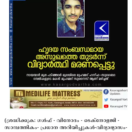
Updates
Assembly
Kerala
Polls
Local
Look
Body
Back
Election
2025
(ശ്രദ്ധിക്കുക: ഗൾഫ് - വിനോദം - ടെക്നോളജി -
സാമ്പത്തികം- പ്രധാന അറിയിപ്പുകൾ-വിദ്യാഭ്യാസം-