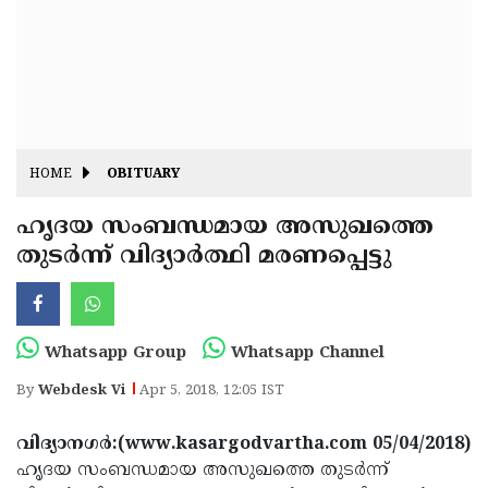
Fitr
May
Day
Eid
Al
Independence
Ad'ha
Day
Onam
HOME
OBITUARY
J&K
State
ഹൃദയ സംബന്ധമായ അസുഖത്തെ
Haryana
തുടര്‍ന്ന് വിദ്യാര്‍ത്ഥി മരണപ്പെട്ടു
Assembly
State
Diwali
Elections
Assembly
Christmas
Elections
New-
Whatsapp Group
Whatsapp Channel
Year
Republic
By
Webdesk Vi
Apr 5, 2018, 12:05 IST
Day
Budget
വിദ്യാനഗര്‍:(www.kasargodvartha.com 05/04/2018)
Delhi
ഹൃദയ സംബന്ധമായ അസുഖത്തെ തുടര്‍ന്ന്