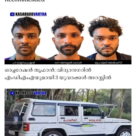
ഓപ്പറേഷൻ തൂഫാൻ; വിദ്യാനഗറിൽ
എംഡിഎംഎയുമായി 3 യുവാക്കൾ അറസ്റ്റിൽ