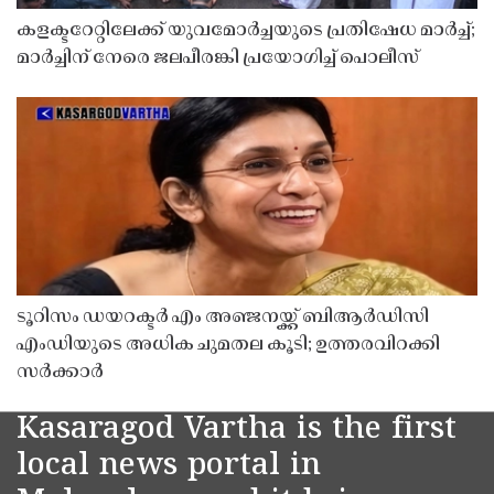
കളക്ടറേറ്റിലേക്ക് യുവമോർച്ചയുടെ പ്രതിഷേധ മാർച്ച്;
മാർച്ചിന് നേരെ ജലപീരങ്കി പ്രയോഗിച്ച് പൊലീസ്
ടൂറിസം ഡയറക്ടർ എം അഞ്ജനയ്ക്ക് ബിആർഡിസി
എംഡിയുടെ അധിക ചുമതല കൂടി; ഉത്തരവിറക്കി
സർക്കാർ
Kasaragod Vartha is the first
local news portal in