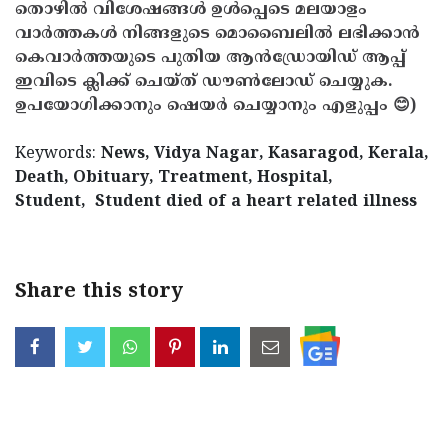
തൊഴിൽ വിശേഷങ്ങൾ ഉൾപ്പെടെ മലയാളം
വാർത്തകൾ നിങ്ങളുടെ മൊബൈലിൽ ലഭിക്കാൻ
കെവാർത്തയുടെ പുതിയ ആൻഡ്രോയിഡ് ആപ്പ്
ഇവിടെ ക്ലിക്ക് ചെയ്ത് ഡൗൺലോഡ് ചെയ്യുക.
ഉപയോഗിക്കാനും ഷെയർ ചെയ്യാനും എളുപ്പം 😊)
Keywords:
News, Vidya Nagar, Kasaragod, Kerala,
Death, Obituary, Treatment, Hospital,
Student, Student died of a heart related illness
Share this story