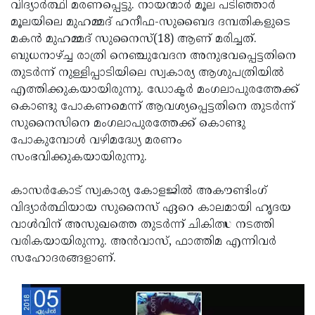
Election
വിദ്യാര്‍ത്ഥി മരണപ്പെട്ടു. നായന്മാര്‍ മൂല പടിഞ്ഞാര്‍
Maha
മൂലയിലെ മുഹമ്മദ് ഹനീഫ-സുബൈദ ദമ്പതികളുടെ
Shivarathri
International
മകന്‍ മുഹമ്മദ് സുനൈസ്(18) ആണ് മരിച്ചത്.
Women's
ബുധനാഴ്ച്ച രാത്രി നെഞ്ചുവേദന അനുഭവപ്പെട്ടതിനെ
Anti-
തുടര്‍ന്ന് നുള്ളിപ്പാടിയിലെ സ്വകാര്യ ആശുപത്രിയില്‍
Day
Drug
Attukal
എത്തിക്കുകയായിരുന്നു. ഡോക്ടര്‍ മംഗലാപുരത്തേക്ക്
Campaign
Pongala
കൊണ്ടു പോകണമെന്ന് ആവശ്യപ്പെട്ടതിനെ തുടര്‍ന്ന്
Holi
സുനൈസിനെ മംഗലാപുരത്തേക്ക് കൊണ്ടു
2025
2025
IPL
പോകുമ്പോള്‍ വഴിമദ്ധ്യേ മരണം
2025
സംഭവിക്കുകയായിരുന്നു.
Eid
Al-
Waqf
കാസര്‍കോട് സ്വകാര്യ കോളജില്‍ അകൗണ്ടിംഗ്
Fitr
Bill
വിദ്യാര്‍ത്ഥിയായ സുനൈസ് ഏറെ കാലമായി ഹൃദയ
Vishu
വാള്‍വിന് അസുഖത്തെ തുടര്‍ന്ന് ചികിത്സ നടത്തി
2025
Controversy
Festival
Good
വരികയായിരുന്നു. അന്‍വാസ്, ഫാത്തിമ എന്നിവര്‍
2025
Friday
സഹോദരങ്ങളാണ്.
Easter
Observance
Sunday
By-
2025
2025
Election
Bihar