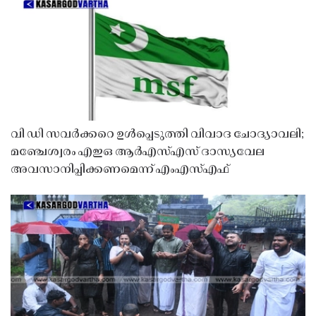
വി ഡി സവർക്കറെ ഉൾപ്പെടുത്തി വിവാദ ചോദ്യാവലി;
മഞ്ചേശ്വരം എഇഒ ആർഎസ്എസ് ദാസ്യവേല
അവസാനിപ്പിക്കണമെന്ന് എംഎസ്എഫ്