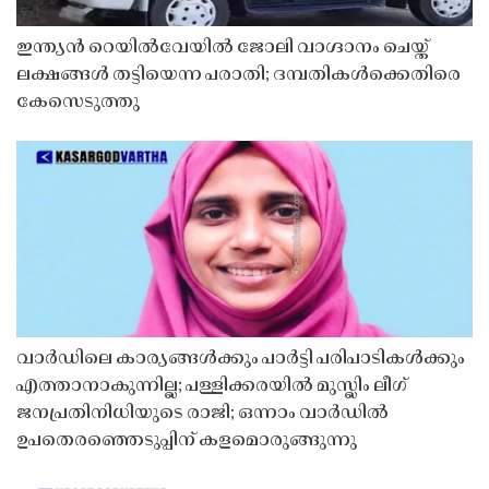
ഇന്ത്യൻ റെയിൽവേയിൽ ജോലി വാഗ്ദാനം ചെയ്ത്
ലക്ഷങ്ങൾ തട്ടിയെന്ന പരാതി; ദമ്പതികൾക്കെതിരെ
കേസെടുത്തു
വാർഡിലെ കാര്യങ്ങൾക്കും പാർട്ടി പരിപാടികൾക്കും
എത്താനാകുന്നില്ല; പള്ളിക്കരയിൽ മുസ്ലിം ലീഗ്
ജനപ്രതിനിധിയുടെ രാജി; ഒന്നാം വാർഡിൽ
ഉപതെരഞ്ഞെടുപ്പിന് കളമൊരുങ്ങുന്നു