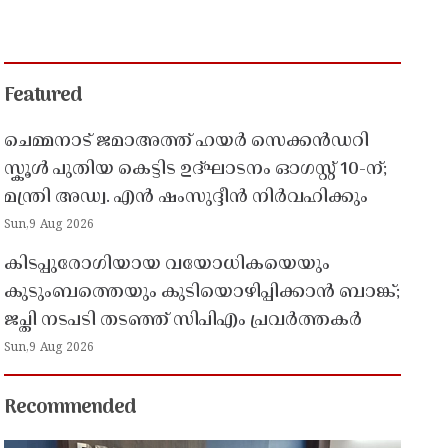
Featured
ചെമ്മനാട് ജമാഅത്ത് ഹയർ സെക്കൻഡറി
സ്കൂൾ പുതിയ കെട്ടിട ഉദ്ഘാടനം ഓഗസ്റ്റ് 10-ന്;
മന്ത്രി അഡ്വ. എൻ ഷംസുദ്ദീൻ നിർവഹിക്കും
Sun,9 Aug 2026
കിടപ്പുരോഗിയായ വയോധികയെയും
കുടുംബത്തെയും കുടിയൊഴിപ്പിക്കാൻ ബാങ്ക്;
ജപ്തി നടപടി തടഞ്ഞ് സിപിഎം പ്രവർത്തകർ
Sun,9 Aug 2026
Recommended