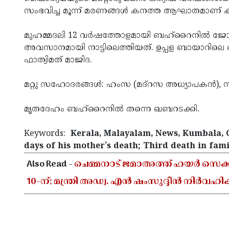
സംഭവിച്ച മൂന്ന് മരണങ്ങൾ കനത്ത ആഘാതമാണ് കുടു
മുഹമ്മദലി 12 വർഷത്തോളമായി ബഹ്‌റൈനിൽ ജോലി ച
അവസാനമായി നാട്ടിലെത്തിയത്. ഉപ്പള ബായാറിലെ ഖൈ
ഫാത്വിമത് മാജിദ.
മറ്റു സഹോദരങ്ങൾ: ഹംസ (മദ്റസ അധ്യാപകൻ),
മൃതദേഹം ബഹ്‌റൈനിൽ തന്നെ ഖബറടക്കി.
Keywords:
Kerala, Malayalam, News, Kumbala, O
days of his mother's death; Third death in fami
Also Read -
ചെമ്മനാട് ജമാഅത്ത് ഹയർ സെക്കൻ
10-ന്; മന്ത്രി അഡ്വ. എൻ ഷംസുദ്ദീൻ നിർവഹിക