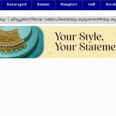
Kasaragod
Kannur
Manglore
Gulf
Keral