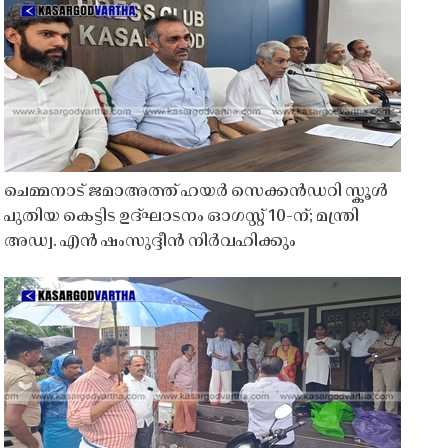
ചെമ്മനാട് ജമാഅത്ത് ഹയർ സെക്കൻഡറി സ്കൂൾ
പുതിയ കെട്ടിട ഉദ്ഘാടനം ഓഗസ്റ്റ് 10-ന്; മന്ത്രി
അഡ്വ. എൻ ഷംസുദ്ദീൻ നിർവഹിക്കും