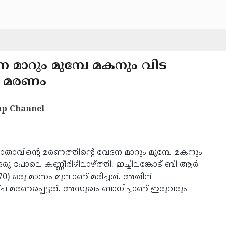
 മാറും മുമ്പേ മകനും വിട
ാം മരണം
p Channel
ാതാവിന്റെ മരണത്തിന്റെ വേദന മാറും മുമ്പേ മകനും
രു പോലെ കണ്ണീരിഴിലാഴ്ത്തി. ഇച്ചിലങ്കോട് ബി ആർ
) ഒരു മാസം മുമ്പാണ് മരിച്ചത്. അതിന്
ച മരണപ്പെട്ടത്. അസുഖം ബാധിച്ചാണ് ഇരുവരും