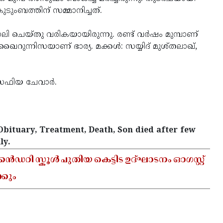
ംബത്തിന് സമ്മാനിച്ചത്.
െയ്‌തു വരികയായിരുന്നു. രണ്ട് വർഷം മുമ്പാണ്
റുന്നിസയാണ് ഭാര്യ. മക്കൾ: സയ്യിദ് മുശ്തലാഖ്‌,
 സഫിയ ചേവാർ.
bituary, Treatment, Death, Son died after few
ly.
ഡറി സ്കൂൾ പുതിയ കെട്ടിട ഉദ്ഘാടനം ഓഗസ്റ്റ്
്കും