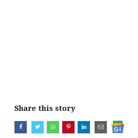
< !- START disable copy paste -->
Share this story