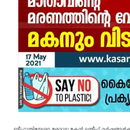
ബീഫാത്വിമയുടെ മറ്റൊരു മകൻ ലത്വീഫ് വർഷങ്ങൾക്ക് 