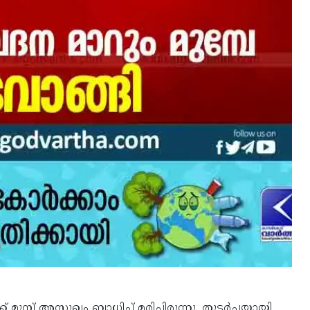
മുമ്പ് അസുഖം ബാധിച്ച് മരിച്ചിരുന്നു. തുടർചയായി