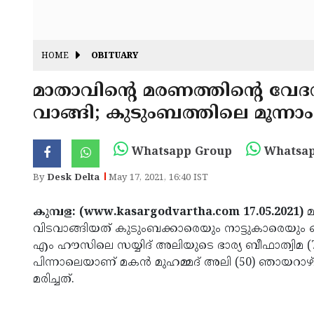
HOME
OBITUARY
മാതാവിന്റെ മരണത്തിന്റെ വേദന
വാങ്ങി; കുടുംബത്തിലെ മൂന്ന
Whatsapp Group
Whatsap
By
Desk Delta
May 17, 2021, 16:40 IST
കുമ്പള: (www.kasargodvartha.com 17.05.2021)
മ
വിടവാങ്ങിയത് കുടുംബക്കാരെയും നാട്ടുകാരെയും ഒ
എം ഹൗസിലെ സയ്യിദ് അലിയുടെ ഭാര്യ ബീഫാത്വിമ (70
പിന്നാലെയാണ് മകൻ മുഹമ്മദ് അലി (50) ഞായറാഴ്
മരിച്ചത്.