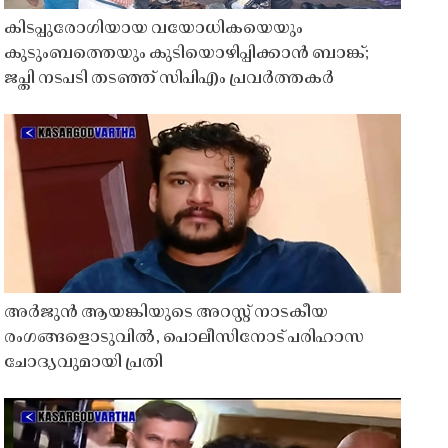
കിടപ്പുരോഗിയായ വയോധികയെയും
കുടുംബത്തെയും കുടിയൊഴിപ്പിക്കാൻ ബാങ്ക്;
ജപ്തി നടപടി തടഞ്ഞ് സിപിഎം പ്രവർത്തകർ
അർജുൻ ആയങ്കിയുടെ അറസ്റ്റ് നാടകീയ
രംഗങ്ങളൊടുവിൽ, പൊലീസിനോട് പരിഹാസ
ചോദ്യവുമായി പ്രതി