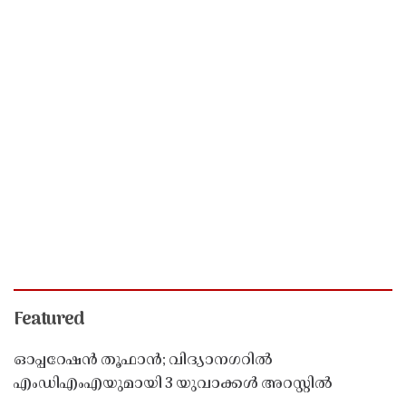
Featured
ഓപ്പറേഷൻ തൂഫാൻ; വിദ്യാനഗറിൽ
എംഡിഎംഎയുമായി 3 യുവാക്കൾ അറസ്റ്റിൽ