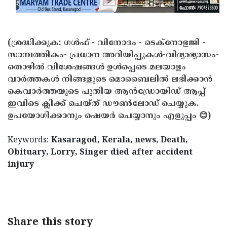
(ശ്രദ്ധിക്കുക: ഗൾഫ് - വിനോദം - ടെക്നോളജി -
സാമ്പത്തികം- പ്രധാന അറിയിപ്പുകൾ-വിദ്യാഭ്യാസം-
തൊഴിൽ വിശേഷങ്ങൾ ഉൾപ്പെടെ മലയാളം
വാർത്തകൾ നിങ്ങളുടെ മൊബൈലിൽ ലഭിക്കാൻ
കെവാർത്തയുടെ പുതിയ ആൻഡ്രോയിഡ് ആപ്പ്
ഇവിടെ ക്ലിക്ക് ചെയ്ത് ഡൗൺലോഡ് ചെയ്യുക.
ഉപയോഗിക്കാനും ഷെയർ ചെയ്യാനും എളുപ്പം 😊)
Keywords:
Kasaragod, Kerala, news, Death,
Obituary, Lorry, Singer died after accident
injury
< !- START disable copy paste -->
Share this story