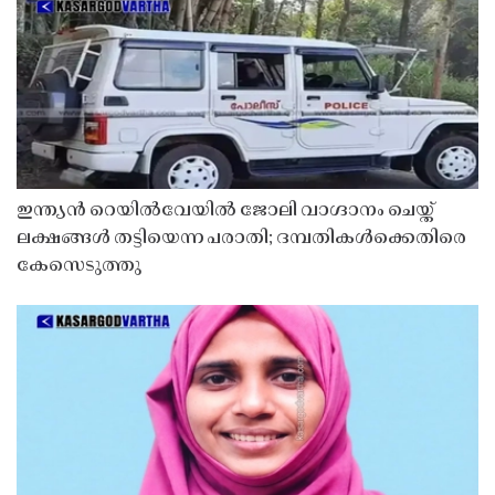
ഇന്ത്യൻ റെയിൽവേയിൽ ജോലി വാഗ്ദാനം ചെയ്ത്
ലക്ഷങ്ങൾ തട്ടിയെന്ന പരാതി; ദമ്പതികൾക്കെതിരെ
കേസെടുത്തു