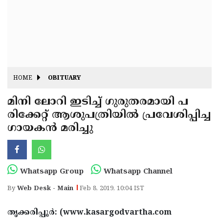
Fitr
May
Day
Eid
Al
Independence
Ad'ha
Day
Onam
HOME
OBITUARY
J&K
State
മിനി ലോറി ഇടിച്ച് ഗുരുതരമായി പ
Haryana
രിക്കേറ്റ് ആശുപത്രിയില്‍ പ്രവേശിപ്പിച്ച
Assembly
State
Diwali
ഗായകന്‍ മരിച്ചു
Elections
Assembly
Christmas
Elections
New-
Year
Republic
Whatsapp Group
Whatsapp Channel
Day
Budget
By
Web Desk - Main
Feb 8, 2019, 10:04 IST
Delhi
തൃക്കരിപ്പൂര്‍: (www.kasargodvartha.com