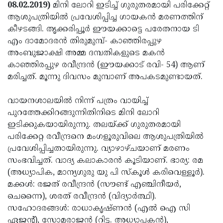
Election
Maha
08.02.2019)
മിനി ലോറി ഇടിച്ച് ഗുരുതരമായി പരിക്കേറ്റ്
ആശുപത്രിയില്‍ പ്രവേശിപ്പിച്ച ഗായകന്‍ മരണത്തിന്
Shivarathri
International
കീഴടങ്ങി. തൃക്കരിപ്പൂര്‍ ഈയക്കാട്ടെ പരേതനായ ടി
Women's
Anti-
എം ദാമോദരന്‍ തിരുമുമ്പ്- കാഞ്ഞിരപ്പുഴ
അംബുജാക്ഷി അമ്മ ദമ്പതികളുടെ മകന്‍
Day
Drug
Attukal
കാഞ്ഞിരപ്പുഴ രവീന്ദ്രന്‍ (ഈയക്കാട് രവി- 54) ആണ്
Campaign
Pongala
Holi
മരിച്ചത്. മൂന്നു ദിവസം മുമ്പാണ് അപകടമുണ്ടായത്.
2025
2025
IPL
വായനശാലയില്‍ നിന്ന് പത്രം വായിച്ച്
2025
Eid
പുറത്തേക്കിറങ്ങുന്നിതിനിടെ മിനി ലോറി
ഇടിക്കുകയായിരുന്നു. തലയ്ക്ക് ഗുരുതരമായി
Al-
Waqf
പരിക്കേറ്റ രവീന്ദ്രനെ മംഗളൂരുവിലെ ആശുപത്രിയില്‍
Fitr
Bill
Vishu
പ്രവേശിപ്പിച്ചതായിരുന്നു. വ്യാഴാഴ്ചയാണ് മരണം
സംഭവിച്ചത്. വാദ്യ കലാകാരന്‍ കൂടിയാണ്. ഭാര്യ: രമ
2025
Controversy
Festival
Good
(അധ്യാപിക, മാന്യഗുരു യു പി സ്‌കൂള്‍ കരിവെള്ളൂര്‍).
2025
Friday
Easter
മക്കള്‍: രജത് രവീന്ദ്രന്‍ (സൗണ്ട് എഞ്ചിനീയര്‍,
ചെന്നൈ), ശരത് രവീന്ദ്രന്‍ (വിദ്യാര്‍ത്ഥി).
Observance
Sunday
By-
സഹോദരങ്ങള്‍: രാധാകൃഷ്ണന്‍ (എല്‍ ഐ സി
2025
2025
Election
Bihar
ഏജന്റ്), സോമരാജന്‍ (റിട്ട. അധ്യാപകന്‍),