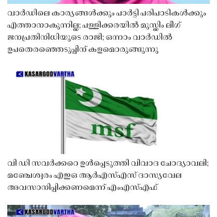
വാർഡിലെ കാര്യങ്ങൾക്കും പാർട്ടി പരിപാടികൾക്കും
എത്താനാകുന്നില്ല; പള്ളിക്കരയിൽ മുസ്ലിം ലീഗ്
ജനപ്രതിനിധിയുടെ രാജി; ഒന്നാം വാർഡിൽ
ഉപതെരഞ്ഞെടുപ്പിന് കളമൊരുങ്ങുന്നു
വി ഡി സവർക്കറെ ഉൾപ്പെടുത്തി വിവാദ ചോദ്യാവലി;
മഞ്ചേശ്വരം എഇഒ ആർഎസ്എസ് ദാസ്യവേല
അവസാനിപ്പിക്കണമെന്ന് എംഎസ്എഫ്