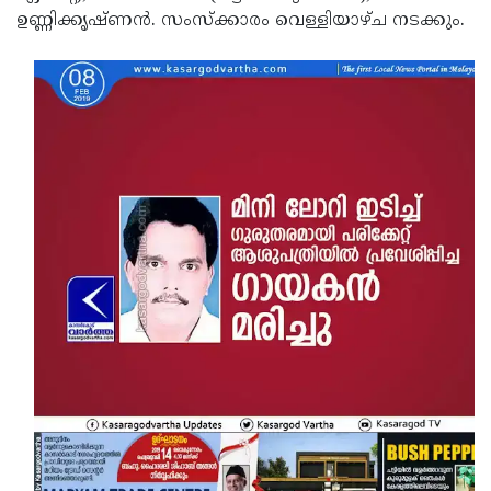
ഉണ്ണിക്കൃഷ്ണന്‍. സംസ്‌ക്കാരം വെള്ളിയാഴ്ച നടക്കും.
Updates
Assembly
Kerala
Polls
Local
Look
Body
Back
Election
2025