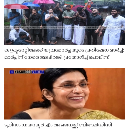
കളക്ടറേറ്റിലേക്ക് യുവമോർച്ചയുടെ പ്രതിഷേധ മാർച്ച്;
മാർച്ചിന് നേരെ ജലപീരങ്കി പ്രയോഗിച്ച് പൊലീസ്
ടൂറിസം ഡയറക്ടർ എം അഞ്ജനയ്ക്ക് ബിആർഡിസി