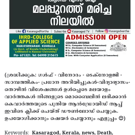
(ശ്രദ്ധിക്കുക: ഗൾഫ് - വിനോദം - ടെക്നോളജി -
സാമ്പത്തികം- പ്രധാന അറിയിപ്പുകൾ-വിദ്യാഭ്യാസം-
തൊഴിൽ വിശേഷങ്ങൾ ഉൾപ്പെടെ മലയാളം
വാർത്തകൾ നിങ്ങളുടെ മൊബൈലിൽ ലഭിക്കാൻ
കെവാർത്തയുടെ പുതിയ ആൻഡ്രോയിഡ് ആപ്പ്
ഇവിടെ ക്ലിക്ക് ചെയ്ത് ഡൗൺലോഡ് ചെയ്യുക.
ഉപയോഗിക്കാനും ഷെയർ ചെയ്യാനും എളുപ്പം 😊)
Keywords:
Kasaragod, Kerala, news, Death,