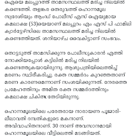
Election
ഐയെ മലപ്പുറത്ത് താമസസ്ഥലത്ത് മരിച്ച നിലയില്‍
Maha
കണ്ടെത്തി. തളങ്കര തെരുവത്ത് ഹൊന്നമൂല
Shivarathri
International
സ്വദേശിയും ആംഡ് പോലീസ് എസ് ഐയുമായ
Women's
കമലാക്ഷ (53)യെയാണ് മലപ്പുറം എം എസ് പി ഫാമിലി
Anti-
ക്വാര്‍ട്ടേഴ്സിലെ താമസസ്ഥലത്ത് മരിച്ച നിലയില്‍
Day
Drug
Attukal
കണ്ടെത്തിയത്. ശനിയാഴ്ച വൈകിട്ടാണ് സംഭവം.
Campaign
Pongala
Holi
തൊട്ടടുത്ത് താമസിക്കുന്ന പോലീസുകാരന്‍ എത്തി
2025
2025
IPL
നോക്കിയപ്പോള്‍ കട്ടിലില്‍ മരിച്ച നിലയില്‍
2025
കണ്ടെത്തുകയായിരുന്നു. ആശുപത്രിയിലെത്തിച്ച്
Eid
മരണം സ്ഥിരീകരിച്ചു. രക്ത സമ്മര്‍ദം കുറഞ്ഞതാണ്
Al-
Waqf
മരണ കാരണമെന്നാണ് സംശയിക്കുന്നത്. നേരത്തെ
Fitr
Bill
പ്രമേഹത്തിനും അമിത രക്ത സമ്മര്‍ദത്തിനും
Vishu
കമലാക്ഷ ചികിത്സതേടിയിരുന്നു.
2025
Controversy
Festival
Good
2025
Friday
ഹൊന്നമൂലയിലെ പരേതരായ നാരായണ പൂജാരി-
Easter
ലീലാവതി ദമ്പതികളുടെ മകനാണ്.
Observance
Sunday
By-
അവിവാഹിതനാണ്. 30 നാണ് അവസാനമായി
2025
2025
Election
ഹൊന്നമൂലയിലെ വീട്ടിലെത്തി മടങ്ങിയത്.
Bihar