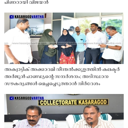
പിണറായി വിജയൻ
അക്വാട്ടിക് അക്കാദമി നീന്തൽക്കുളത്തിൽ കലക്ടർ
അർജുൻ പാണ്ഡ്യൻ്റെ സന്ദർശനം; അടിസ്ഥാന
സൗകര്യങ്ങൾ മെച്ചപ്പെടുത്താൻ നിർദേശം