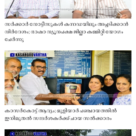
സർക്കാർ നോട്ടീസുകൾ കന്നഡയിലും അച്ചടിക്കാൻ
നിർദേശം; ഭാഷാ ന്യൂനപക്ഷ ജില്ലാ കമ്മിറ്റി യോഗം
ചേർന്നു
കാസർകോട്ട് ആദ്യം; മുളിയാർ പഞ്ചായത്തിൽ
ഇനിമുതൽ സന്ദർശകർക്ക് ചായ സൽക്കാരം