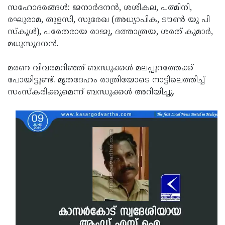
സഹോദരങ്ങള്‍: ജനാര്‍ദനന്‍, ശശികല, പത്മിനി,
Updates
Assembly
Kerala
രഘുരാമ, തുളസി, സുരേഖ (അധ്യാപിക, ടൗണ്‍ യു പി
Polls
Local
സ്‌കൂള്‍), പരേതരായ രാജു, ദത്താത്രയ, ശരത് കുമാര്‍,
Look
മധുസൂദനന്‍.
Body
Back
Election
2025
മരണ വിവരമറിഞ്ഞ് ബന്ധുക്കള്‍ മലപ്പുറത്തേക്ക്
പോയിട്ടുണ്ട്. മൃതദേഹം രാത്രിയോടെ നാട്ടിലെത്തിച്ച്
സംസ്‌കരിക്കുമെന്ന് ബന്ധുക്കള്‍ അറിയിച്ചു.