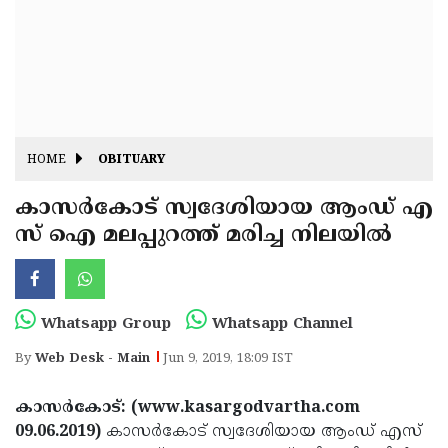
Fitr
May
Day
Eid
Al
Independence
Ad'ha
Day
Onam
HOME
OBITUARY
J&K
State
കാസര്‍കോട് സ്വദേശിയായ ആംഡ് എ
Haryana
സ് ഐ മലപ്പുറത്ത് മരിച്ച നിലയില്‍
Assembly
State
Diwali
Elections
Assembly
Christmas
Elections
New-
Whatsapp Group
Whatsapp Channel
Year
Republic
By
Web Desk - Main
Jun 9, 2019, 18:09 IST
Day
Budget
കാസര്‍കോട്: (www.kasargodvartha.com
Delhi
09.06.2019)
കാസര്‍കോട് സ്വദേശിയായ ആംഡ് എസ്