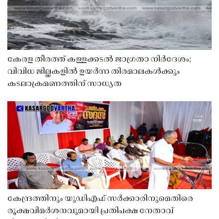
കേരള തീരത്ത് കള്ളക്കടൽ ജാഗ്രതാ നിർദേശം;
വിവിധ ജില്ലകളിൽ ഉയർന്ന തിരമാലകൾക്കും
കടലാക്രമണത്തിന് സാധ്യത
കേന്ദ്രത്തിനും യുഡിഎഫ് സർക്കാരിനുമെതിരെ
രൂക്ഷവിമർശനവുമായി പ്രതിപക്ഷ നേതാവ്