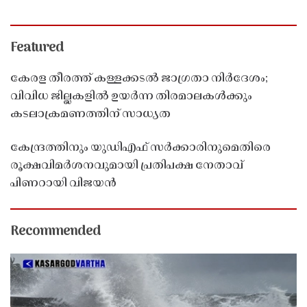
Featured
കേരള തീരത്ത് കള്ളക്കടൽ ജാഗ്രതാ നിർദേശം;
വിവിധ ജില്ലകളിൽ ഉയർന്ന തിരമാലകൾക്കും
കടലാക്രമണത്തിന് സാധ്യത
കേന്ദ്രത്തിനും യുഡിഎഫ് സർക്കാരിനുമെതിരെ
രൂക്ഷവിമർശനവുമായി പ്രതിപക്ഷ നേതാവ്
പിണറായി വിജയൻ
Recommended