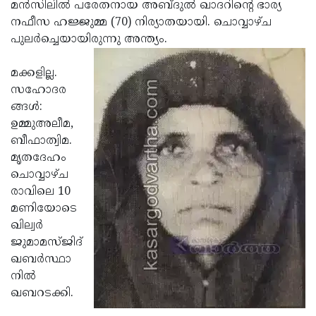
Election
മന്‍സിലില്‍ പരേതനായ അബ്ദുല്‍ ഖാദറിന്റെ ഭാര്യ
Maha
നഫീസ ഹജ്ജുമ്മ (70) നിര്യാതയായി. ചൊവ്വാഴ്ച
Shivarathri
International
പുലര്‍ച്ചെയായിരുന്നു അന്ത്യം.
Women's
Anti-
മക്കളില്ല.
Day
Drug
Attukal
സഹോദര
Campaign
Pongala
ങ്ങള്‍:
Holi
ഉമ്മുഅലീമ,
2025
2025
IPL
ബീഫാത്വിമ.
2025
മൃതദേഹം
Eid
ചൊവ്വാഴ്ച
Al-
Waqf
രാവിലെ 10
Fitr
Bill
മണിയോടെ
Vishu
ഖില്വര്‍
2025
Controversy
Festival
Good
ജുമാമസ്ജിദ്
2025
Friday
ഖബര്‍സ്ഥാ
Easter
നില്‍
Observance
Sunday
By-
ഖബറടക്കി.
2025
2025
Election
Bihar