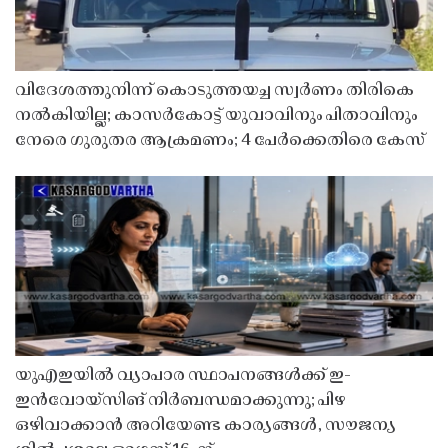
വിദേശത്തുനിന്ന് കൊടുത്തയച്ച സ്വർണം തിരികെ
നൽകിയില്ല; കാസർകോട്ട് യുവാവിനും പിതാവിനും
നേരെ ഗുരുതര ആക്രമണം; 4 പേർക്കെതിരെ കേസ്
യുഎഇയിൽ വ്യാപാര സ്ഥാപനങ്ങൾക്ക് ഇ-
ഇൻവോയ്സിങ് നിർബന്ധമാക്കുന്നു; പിഴ
ഒഴിവാക്കാൻ അറിയേണ്ട കാര്യങ്ങൾ, സൗജന്യ