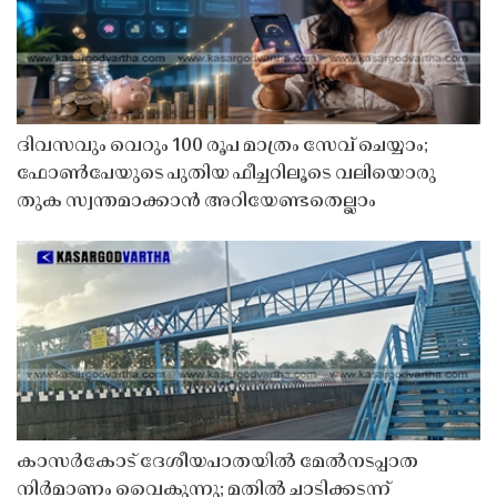
ദിവസവും വെറും 100 രൂപ മാത്രം സേവ് ചെയ്യാം;
ഫോൺപേയുടെ പുതിയ ഫീച്ചറിലൂടെ വലിയൊരു
തുക സ്വന്തമാക്കാൻ അറിയേണ്ടതെല്ലാം
കാസർകോട് ദേശീയപാതയിൽ മേൽനടപ്പാത
നിർമാണം വൈകുന്നു; മതിൽ ചാടിക്കടന്ന്