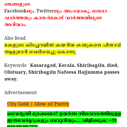
ഞങ്ങളുടെ
Updates
Assembly
Kerala
Facebook
ലും
Twitter
ലും അംഗമാകൂ. ഓരോ
Polls
Local
വാര്‍ത്തയും കാസര്‍കോട് വാര്‍ത്തയിലൂടെ
Look
അറിയാം.
Body
Back
Election
2025
Also Read:
മകളുടെ കിടപ്പറയില്‍ കയറിയ കാമുകനെ പിതാവ്
ആളുമാറി വെടിവെച്ചു കൊന്നു
Keywords:
Kasaragod, Kerala, Shiribagilu, died,
Obituary, Shiribagilu Nafeesa Hajjumma passes
away.
Advertisement:
City Gold | Glow of Purity
വൈദ്യുതി മുടക്കമോ? ഉയര്‍ന്ന നിലവാരത്തിലുള്ള
ഇന്‍വേര്‍ട്ടറുകളും ബാറ്ററിയും.... വിളിക്കുക: +91