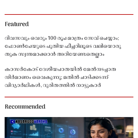
Featured
ദിവസവും വെറും 100 രൂപ മാത്രം സേവ് ചെയ്യാം;
ഫോൺപേയുടെ പുതിയ ഫീച്ചറിലൂടെ വലിയൊരു
തുക സ്വന്തമാക്കാൻ അറിയേണ്ടതെല്ലാം
കാസർകോട് ദേശീയപാതയിൽ മേൽനടപ്പാത
നിർമാണം വൈകുന്നു; മതിൽ ചാടിക്കടന്ന്
വിദ്യാർഥികൾ, ദുരിതത്തിൽ നാട്ടുകാർ
Recommended