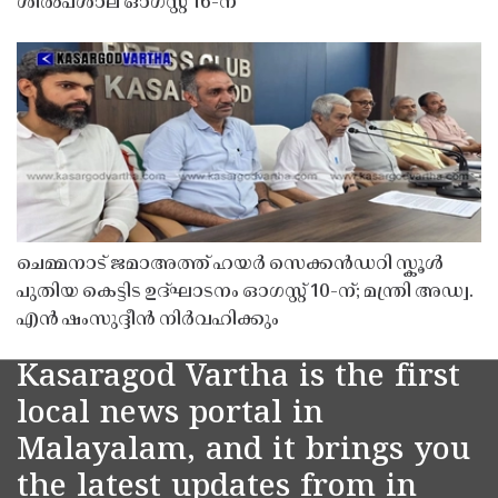
ശിൽപശാല ഓഗസ്റ്റ് 16-ന്
ചെമ്മനാട് ജമാഅത്ത് ഹയർ സെക്കൻഡറി സ്കൂൾ
പുതിയ കെട്ടിട ഉദ്ഘാടനം ഓഗസ്റ്റ് 10-ന്; മന്ത്രി അഡ്വ.
എൻ ഷംസുദ്ദീൻ നിർവഹിക്കും
Kasaragod Vartha is the first
local news portal in
Malayalam, and it brings you
the latest updates from in