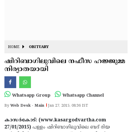
Fitr
May
Day
Eid
Al
Independence
Ad'ha
Day
Onam
HOME
OBITUARY
J&K
State
ഷിറിബാഗിലുവിലെ നഫീസ ഹജ്ജുമ്മ
Haryana
നിര്യാതയായി
Assembly
State
Diwali
Elections
Assembly
Christmas
Elections
New-
Whatsapp Group
Whatsapp Channel
Year
Republic
By
Web Desk - Main
Jan 27, 2015, 08:36 IST
Day
Budget
കാസര്‍കോട്: (www.kasargodvartha.com
Delhi
27/01/2015)
പള്ളം ഷിറിബാഗിലുവിലെ ബദ് രിയ