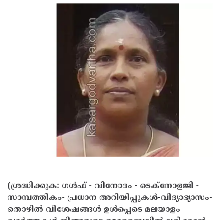
Updates
Assembly
Kerala
Polls
Local
Look
Body
Back
Election
2025
(ശ്രദ്ധിക്കുക: ഗൾഫ് - വിനോദം - ടെക്നോളജി -
സാമ്പത്തികം- പ്രധാന അറിയിപ്പുകൾ-വിദ്യാഭ്യാസം-
തൊഴിൽ വിശേഷങ്ങൾ ഉൾപ്പെടെ മലയാളം