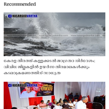
Recommended
കേരള തീരത്ത് കള്ളക്കടൽ ജാഗ്രതാ നിർദേശം;
വിവിധ ജില്ലകളിൽ ഉയർന്ന തിരമാലകൾക്കും
കടലാക്രമണത്തിന് സാധ്യത