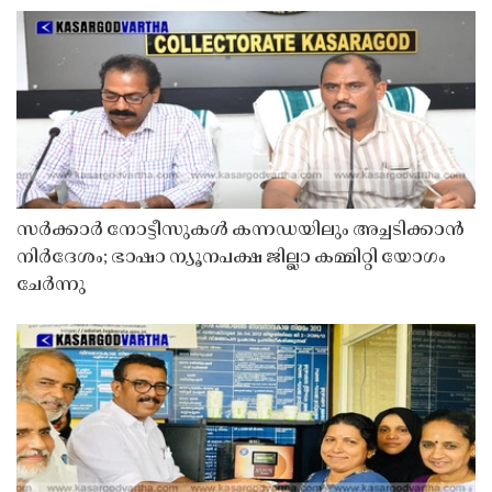
സർക്കാർ നോട്ടീസുകൾ കന്നഡയിലും അച്ചടിക്കാൻ
നിർദേശം; ഭാഷാ ന്യൂനപക്ഷ ജില്ലാ കമ്മിറ്റി യോഗം
ചേർന്നു