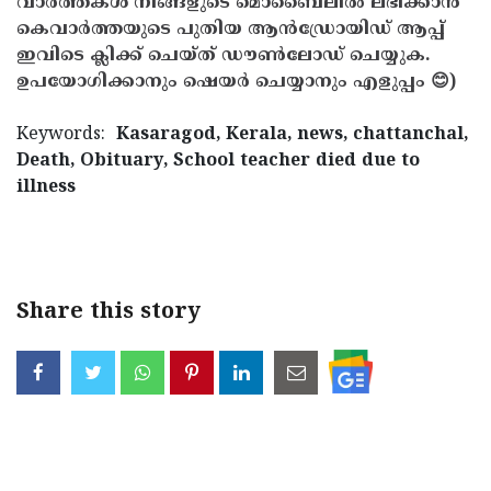
വാർത്തകൾ നിങ്ങളുടെ മൊബൈലിൽ ലഭിക്കാൻ
കെവാർത്തയുടെ പുതിയ ആൻഡ്രോയിഡ് ആപ്പ്
ഇവിടെ ക്ലിക്ക് ചെയ്ത് ഡൗൺലോഡ് ചെയ്യുക.
ഉപയോഗിക്കാനും ഷെയർ ചെയ്യാനും എളുപ്പം 😊)
Keywords:
Kasaragod, Kerala, news, chattanchal,
Death, Obituary, School teacher died due to
illness
< !- START disable copy paste -->
Share this story