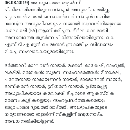
Election
Maha
06.08.2019)
അസുഖത്തെ തുടര്‍ന്ന്
ചികിത്സയിലായിരുന്ന സ്‌കൂള്‍ അധ്യാപിക മരിച്ചു.
Shivarathri
International
ചട്ടഞ്ചാല്‍ ഹയര്‍ സെക്കന്‍ഡറി സ്‌കൂള്‍ ഗണിത
Women's
Anti-
ശാസ്ത്ര അധ്യാപികയും പനയാല്‍ സ്വദേശിനിയുമായ
കമലാക്ഷി (55) ആണ് മരിച്ചത്. ദീര്‍ഘകാലമായി
Day
Drug
Attukal
അസുഖത്തെ തുടര്‍ന്ന് ചികിത്സയിലായിരുന്നു. കെ
Campaign
Pongala
Holi
എസ് ടി എ മുന്‍ ചെമ്മനാട് ബ്രാഞ്ച് പ്രസിഡണ്ടും
മികച്ച സംഘാടകയുമായിരുന്നു.
2025
2025
IPL
2025
Eid
ഭര്‍ത്താവ്: രാഘവന്‍ നായര്‍. മക്കള്‍: രാകേഷ്, രാഹുല്‍,
ലക്ഷ്മി. മരുമകള്‍: സുമന. സഹോദരങ്ങള്‍: മീനാക്ഷി,
Al-
Waqf
പരേതനായ നാരായണന്‍ നായര്‍, ദാമോദരന്‍ നായര്‍,
Fitr
Bill
Vishu
ഭാസ്‌കരന്‍ നായര്‍, ശ്രീധരന്‍ നായര്‍. പ്രിയപ്പെട്ട
അധ്യാപികയായ കമലാക്ഷി ടീച്ചറുടെ ആകസ്മിക
2025
Controversy
Festival
Good
മരണം കുട്ടികളെയും സഹപ്രവര്‍ത്തകരെയും
2025
Friday
Easter
ഒരുപോലെ ദു:ഖത്തിലാഴ്ത്തി. അധ്യാപികയുടെ
നിര്യാണത്തെ തുടര്‍ന്ന് സ്‌കൂളിന് ബുധനാഴ്ച
Observance
Sunday
By-
അവധിനല്‍കിയിട്ടുണ്ട്.
2025
2025
Election
Bihar