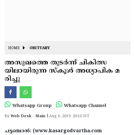
Fitr
May
Day
Eid
Al
Independence
Ad'ha
Day
Onam
HOME
OBITUARY
J&K
State
അസുഖത്തെ തുടര്‍ന്ന് ചികിത്സ
Haryana
യിലായിരുന്ന സ്‌കൂള്‍ അധ്യാപിക മ
Assembly
State
Diwali
രിച്ചു
Elections
Assembly
Christmas
Elections
New-
Year
Republic
Whatsapp Group
Whatsapp Channel
Day
Budget
By
Web Desk - Main
Aug 6, 2019, 20:10 IST
Delhi
ചട്ടഞ്ചാല്‍: (www.kasargodvartha.com