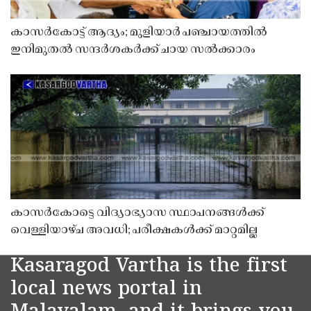
കാസർകോട്ട് ആദ്യം; മുളിയാർ പഞ്ചായത്തിൽ
ഇനിമുതൽ സന്ദർശകർക്ക് ചായ സൽക്കാരം
കാസർകോട്ടെ വിദ്യാഭ്യാസ സ്ഥാപനങ്ങൾക്ക്
വെള്ളിയാഴ്ച അവധി; പരീക്ഷകൾക്ക് മാറ്റമില്ല
Kasaragod Vartha is the first
local news portal in