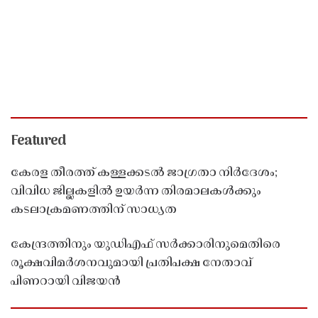
Featured
കേരള തീരത്ത് കള്ളക്കടൽ ജാഗ്രതാ നിർദേശം;
വിവിധ ജില്ലകളിൽ ഉയർന്ന തിരമാലകൾക്കും
കടലാക്രമണത്തിന് സാധ്യത
കേന്ദ്രത്തിനും യുഡിഎഫ് സർക്കാരിനുമെതിരെ
രൂക്ഷവിമർശനവുമായി പ്രതിപക്ഷ നേതാവ്
പിണറായി വിജയൻ