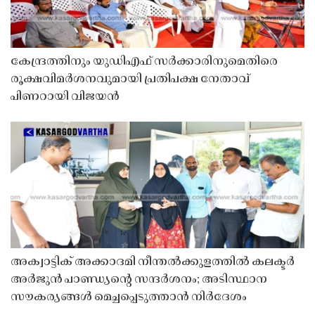
കേന്ദ്രത്തിനും യുഡിഎഫ് സർക്കാരിനുമെതിരെ
രൂക്ഷവിമർശനവുമായി പ്രതിപക്ഷ നേതാവ്
പിണറായി വിജയൻ
അക്വാട്ടിക് അക്കാദമി നീന്തൽക്കുളത്തിൽ കലക്ടർ
അർജുൻ പാണ്ഡ്യൻ്റെ സന്ദർശനം; അടിസ്ഥാന
സൗകര്യങ്ങൾ മെച്ചപ്പെടുത്താൻ നിർദേശം