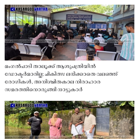
മംഗൽപാടി താലൂക്ക് ആശുപത്രിയിൽ
ഡോക്ടർമാരില്ല; ചികിത്സ ലഭിക്കാതെ വലഞ്ഞ്
രോഗികൾ, അനിശ്ചിതകാല നിരാഹാര
സമരത്തിനൊരുങ്ങി നാട്ടുകാർ