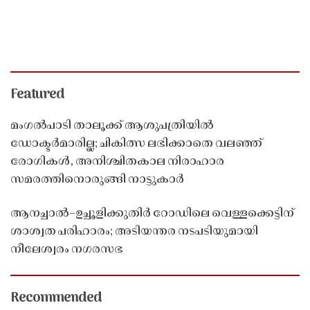
Featured
മംഗൽപാടി താലൂക്ക് ആശുപത്രിയിൽ
ഡോക്ടർമാരില്ല; ചികിത്സ ലഭിക്കാതെ വലഞ്ഞ്
രോഗികൾ, അനിശ്ചിതകാല നിരാഹാര
സമരത്തിനൊരുങ്ങി നാട്ടുകാർ
ആനച്ചാൽ–ഉച്ചൂളിക്കുതിർ റോഡിലെ വെള്ളക്കെട്ടിന്
ശാശ്വത പരിഹാരം; അടിയന്തര നടപടിയുമായി
നീലേശ്വരം നഗരസഭ
Recommended