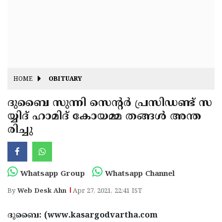
Fitr
May
Day
Eid
Al
Independence
Ad'ha
Day
Onam
HOME
OBITUARY
J&K
State
ദുബൈ സുന്നി സെന്റർ പ്രസിഡണ്ട് സ
Haryana
യ്യിദ് ഹാമിദ് കോയമ്മ തങ്ങൾ അന്ത
Assembly
State
Diwali
രിച്ചു
Elections
Assembly
Christmas
Elections
New-
Year
Republic
Whatsapp Group
Whatsapp Channel
Day
Budget
By
Web Desk Ahn
Apr 27, 2021, 22:41 IST
Delhi
ദുബൈ: (www.kasargodvartha.com