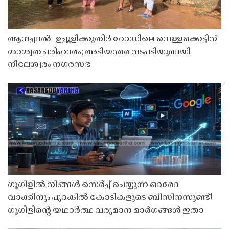
ആനച്ചാൽ–ഉച്ചൂളിക്കുതിർ റോഡിലെ വെള്ളക്കെട്ടിന്
ശാശ്വത പരിഹാരം; അടിയന്തര നടപടിയുമായി
നീലേശ്വരം നഗരസഭ
ഗൂഗിളിൽ നിങ്ങൾ സെർച്ച് ചെയ്യുന്ന ഓരോ
വാക്കിനും പുറകിൽ കോടികളുടെ ബിസിനസുണ്ട്!
ഗൂഗിളിന്റെ യഥാർത്ഥ വരുമാന മാർഗങ്ങൾ ഇതാ