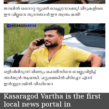
ജനലിൽ ഒരൊറ്റ സ്പൂൺ വെച്ചുനോക്കൂ! വീടുകളിലെ
ഈ വില്ലനെ തുരത്താൻ ഈ തന്ത്രം മതി!
ഒളിവിലിരുന്ന് വീണ്ടും പൊലീസിനെ വെല്ലുവിളിച്ച്
അർജുൻ ആയങ്കി; 'പറ്റുമെങ്കിൽ പിടിച്ചോ' എന്ന്
ഇൻസ്റ്റഗ്രാമിൽ വീഡിയോ
Kasaragod Vartha is the first
local news portal in