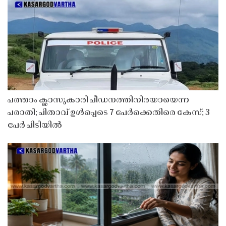
പത്താം ക്ലാസുകാരി പീഡനത്തിനിരയായെന്ന
പരാതി; പിതാവ് ഉൾപ്പെടെ 7 പേർക്കെതിരെ കേസ്; 3
പേർ പിടിയിൽ