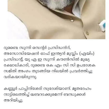
Updates
Assembly
Kerala
Polls
Local
Look
Body
Back
Election
2025
ദുബൈ സുന്നി സെന്റർ പ്രസിഡൻറ്,
അസോസിയേഷൻ ഓഫ് ഇന്ത്യൻ മുസ്ലിം (എയിം)
പ്രസിഡന്റ്, യു എ ഇ സുന്നി കൗൺസിൽ മുഖ്യ
രക്ഷാധികാരി, ദുബൈ കെ എം സി സി ഉപദേശക
സമിതി അംഗം തുടങ്ങിയ നിലയിൽ പ്രവർത്തിച്ചു
വരികയായിരുന്നു.
കണ്ണൂർ പാപ്പിനിശേരി സ്വദേശിയാണ്. മൃതദേഹം
നാട്ടിലെത്തിച്ച് ഖബറടക്കുമെന്ന് ബന്ധുക്കൾ
അറിയിച്ചു.