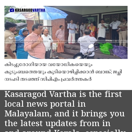
കിടപ്പുരോഗിയായ വയോധികയെയും
കുടുംബത്തെയും കുടിയൊഴിപ്പിക്കാൻ ബാങ്ക്; ജപ്തി
നടപടി തടഞ്ഞ് സിപിഎം പ്രവർത്തകർ
Kasaragod Vartha is the first
local news portal in
Malayalam, and it brings you
the latest updates from in