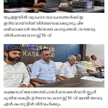
യുഎഇയിൽ വ്യാപാര സ്ഥാപനങ്ങൾക്ക് ഇ-
ഇൻവോയ്സിങ് നിർബന്ധമാക്കുന്നു; പിഴ
ഒഴിവാക്കാൻ അറിയേണ്ട കാര്യങ്ങൾ, സൗജന്യ
ശിൽപശാല ഓഗസ്റ്റ് 16-ന്
ചെമ്മനാട് ജമാഅത്ത് ഹയർ സെക്കൻഡറി സ്കൂൾ
പുതിയ കെട്ടിട ഉദ്ഘാടനം ഓഗസ്റ്റ് 10-ന്; മന്ത്രി അഡ്വ.
എൻ ഷംസുദ്ദീൻ നിർവഹിക്കും