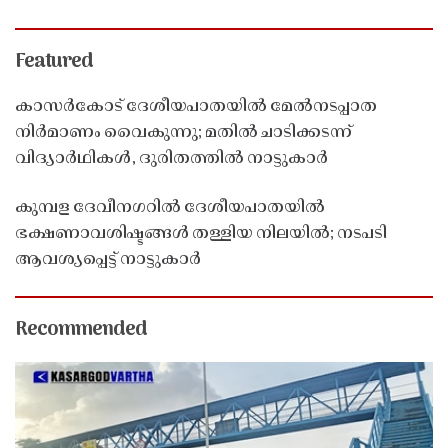
Featured
കാസർകോട് ദേശീയപാതയിൽ മേൽനടപ്പാത
നിർമാണം വൈകുന്നു; മതിൽ ചാടിക്കടന്ന്
വിദ്യാർഥികൾ, ദുരിതത്തിൽ നാട്ടുകാർ
കുമ്പള ദേവീനഗറിൽ ദേശീയപാതയിൽ
ഭക്ഷണാവശിഷ്ടങ്ങൾ തള്ളിയ നിലയിൽ; നടപടി
ആവശ്യപ്പെട്ട് നാട്ടുകാർ
Recommended