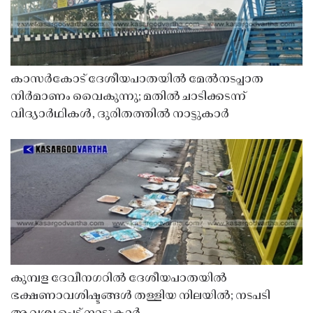
കാസർകോട് ദേശീയപാതയിൽ മേൽനടപ്പാത
നിർമാണം വൈകുന്നു; മതിൽ ചാടിക്കടന്ന്
വിദ്യാർഥികൾ, ദുരിതത്തിൽ നാട്ടുകാർ
കുമ്പള ദേവീനഗറിൽ ദേശീയപാതയിൽ
ഭക്ഷണാവശിഷ്ടങ്ങൾ തള്ളിയ നിലയിൽ; നടപടി