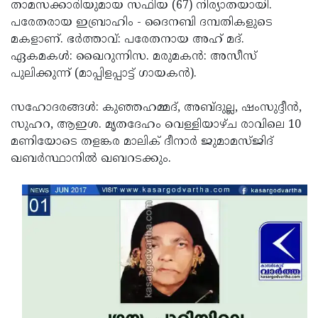
Election
താമസക്കാരിയുമായ സഫിയ (67) നിര്യാതയായി.
Maha
പരേതരായ ഇബ്രാഹിം - ദൈനബി ദമ്പതികളുടെ
Shivarathri
International
മകളാണ്. ഭര്‍ത്താവ്: പരേതനായ അഹ് മദ്.
Women's
ഏകമകള്‍: ഖൈറുന്നിസ. മരുമകന്‍: അസീസ്
Anti-
പുലിക്കുന്ന് (മാപ്പിളപ്പാട്ട് ഗായകന്‍).
Day
Drug
Attukal
Campaign
Pongala
സഹോദരങ്ങള്‍: കുഞ്ഞഹമ്മദ്, അബ്ദുല്ല, ഷംസുദ്ദീന്‍,
Holi
സുഹറ, ആഇശ. മൃതദേഹം വെള്ളിയാഴ്ച രാവിലെ 10
2025
2025
IPL
മണിയോടെ തളങ്കര മാലിക് ദീനാര്‍ ജുമാമസ്ജിദ്
2025
ഖബര്‍സ്ഥാനില്‍ ഖബറടക്കും.
Eid
Al-
Waqf
Fitr
Bill
Vishu
2025
Controversy
Festival
Good
2025
Friday
Easter
Observance
Sunday
By-
2025
2025
Election
Bihar