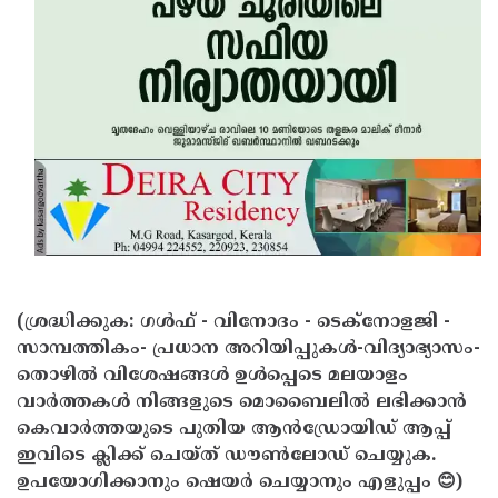
Updates
Assembly
Kerala
Polls
Local
Look
Body
Back
Election
2025
(ശ്രദ്ധിക്കുക: ഗൾഫ് - വിനോദം - ടെക്നോളജി -
സാമ്പത്തികം- പ്രധാന അറിയിപ്പുകൾ-വിദ്യാഭ്യാസം-
തൊഴിൽ വിശേഷങ്ങൾ ഉൾപ്പെടെ മലയാളം
വാർത്തകൾ നിങ്ങളുടെ മൊബൈലിൽ ലഭിക്കാൻ
കെവാർത്തയുടെ പുതിയ ആൻഡ്രോയിഡ് ആപ്പ്
ഇവിടെ ക്ലിക്ക് ചെയ്ത് ഡൗൺലോഡ് ചെയ്യുക.
ഉപയോഗിക്കാനും ഷെയർ ചെയ്യാനും എളുപ്പം 😊)