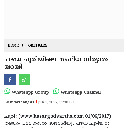
Fitr
May
Day
Eid
Al
Independence
Ad'ha
Day
Onam
HOME
OBITUARY
J&K
State
പഴയ ചൂരിയിലെ സഫിയ നിര്യാത
Haryana
യായി
Assembly
State
Diwali
Elections
Assembly
Christmas
Elections
New-
Whatsapp Group
Whatsapp Channel
Year
Republic
By
kvarthakgd1
Jun 1, 2017, 11:30 IST
Day
Budget
ചൂരി: (www.kasargodvartha.com 01/06/2017)
Delhi
തളങ്കര പള്ളിക്കാല്‍ സ്വദേശിയും പഴയ ചൂരിയില്‍