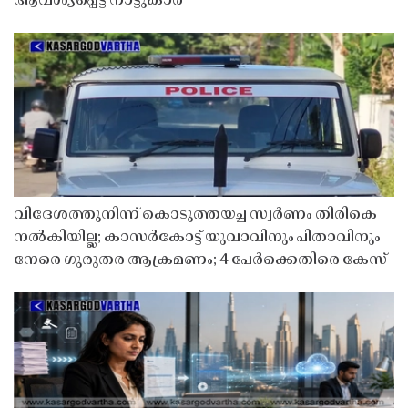
ആവശ്യപ്പെട്ട് നാട്ടുകാർ
വിദേശത്തുനിന്ന് കൊടുത്തയച്ച സ്വർണം തിരികെ
നൽകിയില്ല; കാസർകോട്ട് യുവാവിനും പിതാവിനും
നേരെ ഗുരുതര ആക്രമണം; 4 പേർക്കെതിരെ കേസ്