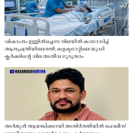
വിഷാംശം ഉള്ളിൽച്ചെന്ന നിലയിൽ കാറോടിച്ച്
ആശുപത്രിയിലെത്തി; കളക്ടറേറ്റിലെ യുഡി
ക്ലർക്കിൻ്റെ നില അതീവ ഗുരുതരം
അർജുൻ ആയങ്കിക്കായി അതിർത്തിയിൽ പൊലീസ്