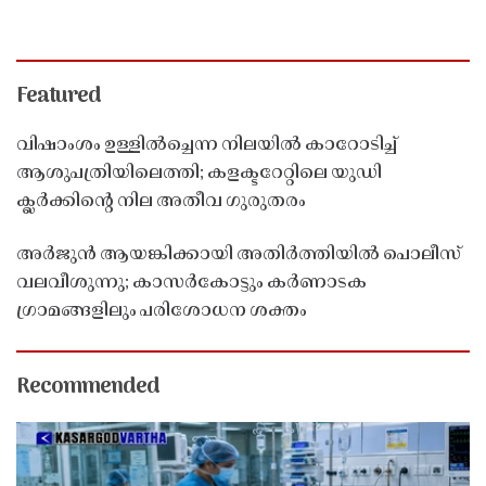
Featured
വിഷാംശം ഉള്ളിൽച്ചെന്ന നിലയിൽ കാറോടിച്ച്
ആശുപത്രിയിലെത്തി; കളക്ടറേറ്റിലെ യുഡി
ക്ലർക്കിൻ്റെ നില അതീവ ഗുരുതരം
അർജുൻ ആയങ്കിക്കായി അതിർത്തിയിൽ പൊലീസ്
വലവീശുന്നു; കാസർകോട്ടും കർണാടക
ഗ്രാമങ്ങളിലും പരിശോധന ശക്തം
Recommended