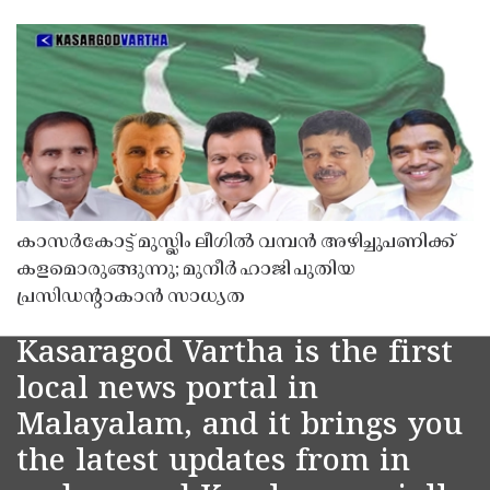
കാസർകോട്ട് മുസ്ലിം ലീഗിൽ വമ്പൻ അഴിച്ചുപണിക്ക്
കളമൊരുങ്ങുന്നു; മുനീർ ഹാജി പുതിയ
പ്രസിഡൻ്റാകാൻ സാധ്യത
Kasaragod Vartha is the first
local news portal in
Malayalam, and it brings you
the latest updates from in