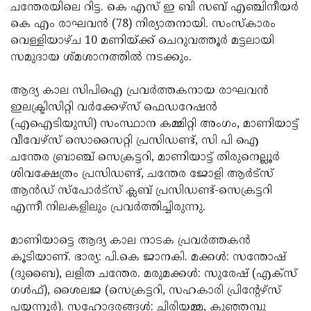
Election
Maha
ചന്തേരയിലെ റിട്ട. കെ എസ് ഇ ബി സബ് എഞ്ചിനീയര്‍
കെ എം രാഘവന്‍ (78) നിര്യാതനായി. സംസ്‌കാരം
Shivarathri
International
വെള്ളിയാഴ്ച 10 മണിയ്ക്ക് ചെറുവത്തൂര്‍ മട്ടലായി
Women's
Anti-
സമുദായ ശ്മശാനത്തില്‍ നടക്കും.
Day
Drug
Attukal
ആദ്യ കാല സിപിഐ പ്രവര്‍ത്തകനായ രാഘവന്‍
Campaign
Pongala
Holi
ഇലക്ട്രിസിറ്റി വര്‍ക്കേഴ്‌സ് ഫെഡറേഷന്‍
(എഐടിയുസി) സംസ്ഥാന കമ്മിറ്റി അംഗം, മാണിയാട്ട്
2025
2025
IPL
വീവേഴ്‌സ് സൊസൈറ്റി പ്രസിഡണ്ട്, സി പി ഐ
2025
Eid
ചന്തേര ബ്രാഞ്ച് സെക്രട്ടറി, മാണിയാട്ട് തിരുനെല്ലൂര്‍
ശിവക്ഷേത്രം പ്രസിഡണ്ട്, ചന്തേര ജോളി ആര്‍ട്‌സ്
Al-
Waqf
ആന്‍ഡ് സ്‌പോര്‍ട്‌സ് ക്ലബ് പ്രസിഡണ്ട്-സെക്രട്ടറി
Fitr
Bill
Vishu
എന്നീ നിലകളിലും പ്രവര്‍ത്തിച്ചിരുന്നു.
2025
Controversy
Festival
Good
മാണിയാട്ടെ ആദ്യ കാല നാടക പ്രവര്‍ത്തകന്‍
2025
Friday
Easter
കൂടിയാണ്. ഭാര്യ: പി.കെ ജാനകി. മക്കള്‍: സന്തോഷ്
(ദുബൈ), ലളിത ചന്തേര. മരുമക്കള്‍: സുരേഷ് (എക്‌സ്
Observance
Sunday
By-
ഗള്‍ഫ്), ശൈലജ (സെക്രട്ടറി, സഹകാരി പ്രിന്റേഴ്‌സ്
2025
2025
Election
Bihar
പയ്യന്നൂര്‍). സഹോദരങ്ങള്‍: ചിരിയമ്മ, കുഞ്ഞമ്പു