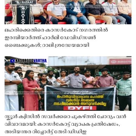
ലഹരിക്കെതിരെ കാസർകോട് നഗരത്തിൽ
ഇരമ്പിയാർത്ത് ഹാർലി ഡേവിഡ്‌സൺ
ബൈക്കുകൾ; റാലി ശ്രദ്ധേയമായി
സ്കൂൾ ക്വിസിൽ സവർക്കറെ പുകഴ്ത്തി ചോദ്യം വൻ
വിവാദമായി: കാസർകോട്ട് വ്യാപക പ്രതിഷേധം,
അടിയന്തര റിപ്പോർട്ട് തേടി ഡിഡിഇ