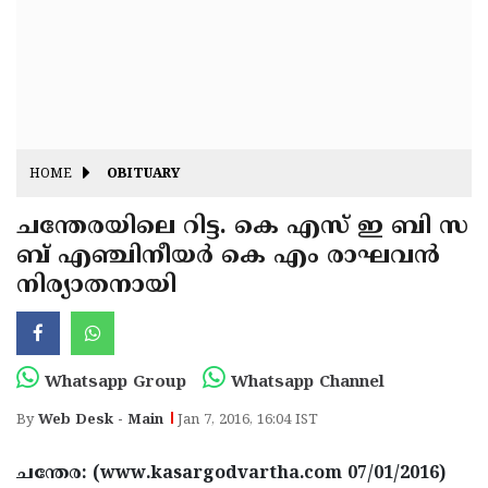
Fitr
May
Day
Eid
Al
Independence
Ad'ha
Day
Onam
HOME
OBITUARY
J&K
State
ചന്തേരയിലെ റിട്ട. കെ എസ് ഇ ബി സ
Haryana
ബ് എഞ്ചിനീയര്‍ കെ എം രാഘവന്‍
Assembly
State
Diwali
നിര്യാതനായി
Elections
Assembly
Christmas
Elections
New-
Year
Republic
Whatsapp Group
Whatsapp Channel
Day
Budget
By
Web Desk - Main
Jan 7, 2016, 16:04 IST
Delhi
ചന്തേര: (www.kasargodvartha.com 07/01/2016)