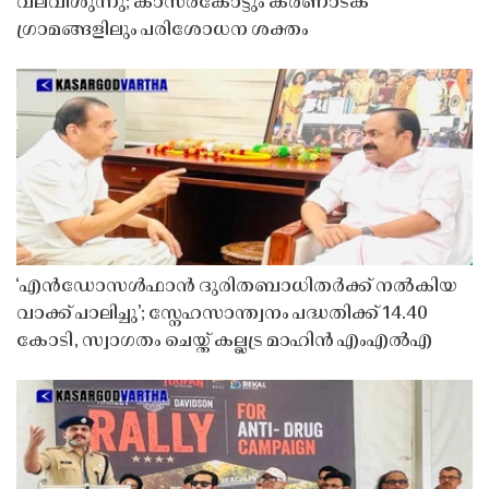
വലവീശുന്നു; കാസർകോട്ടും കർണാടക
ഗ്രാമങ്ങളിലും പരിശോധന ശക്തം
‘എൻഡോസൾഫാൻ ദുരിതബാധിതർക്ക് നൽകിയ
വാക്ക് പാലിച്ചു’; സ്നേഹസാന്ത്വനം പദ്ധതിക്ക് 14.40
കോടി, സ്വാഗതം ചെയ്ത് കല്ലട്ര മാഹിൻ എംഎൽഎ