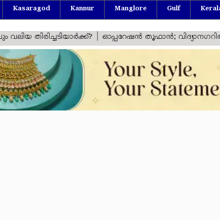
Kasaragod
Kannur
Manglore
Gulf
Keral