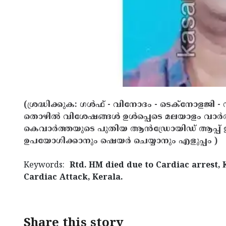
(ശ്രദ്ധിക്കുക: ഗൾഫ് - വിനോദം - ടെക്നോളജി - 
തൊഴിൽ വിശേഷങ്ങൾ ഉൾപ്പെടെ മലയാളം വാർ
കെവാർത്തയുടെ പുതിയ ആൻഡ്രോയിഡ് ആപ്പ് ഇവ
ഉപയോഗിക്കാനും ഷെയർ ചെയ്യാനും എളുപ്പം )
Keywords:
Rtd. HM died due to Cardiac arrest,
Cardiac Attack, Kerala.
Share this story