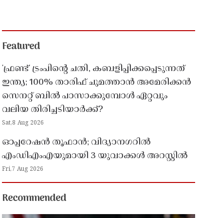
Featured
'ഫ്രണ്ട്' ട്രംപിന്റെ ചതി, കബളിപ്പിക്കപ്പെടുന്നത്
ഇന്ത്യ; 100% താരിഫ് ചുമത്താൻ അമേരിക്കൻ
സെനറ്റ് ബിൽ പാസാക്കുമ്പോൾ ഏറ്റവും
വലിയ തിരിച്ചടിയാർക്ക്?
Sat,8 Aug 2026
ഓപ്പറേഷൻ തൂഫാൻ; വിദ്യാനഗറിൽ
എംഡിഎംഎയുമായി 3 യുവാക്കൾ അറസ്റ്റിൽ
Fri,7 Aug 2026
Recommended