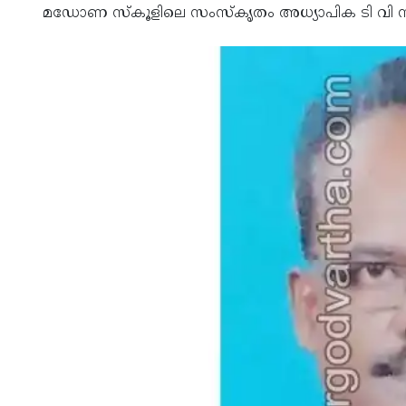
മഡോണ സ്‌കൂളിലെ സംസ്‌കൃതം അധ്യാപിക ടി വി സുജ