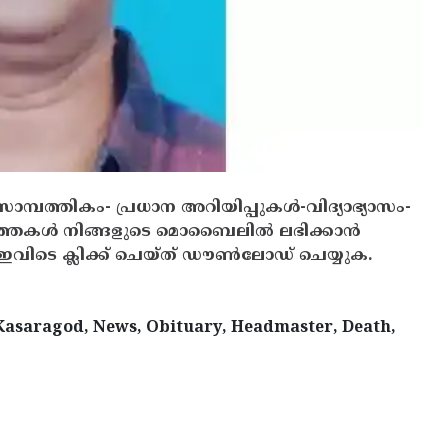
സാമ്പത്തികം- പ്രധാന അറിയിപ്പുകൾ-വിദ്യാഭ്യാസം-
ത്തകൾ നിങ്ങളുടെ മൊബൈലിൽ ലഭിക്കാൻ
ിടെ ക്ലിക്ക് ചെയ്ത് ഡൗൺലോഡ് ചെയ്യുക.
 Kasaragod, News, Obituary, Headmaster, Death,