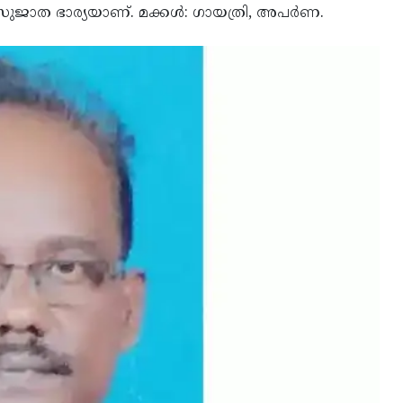
ാത ഭാര്യയാണ്. മക്കള്‍: ഗായത്രി, അപര്‍ണ.