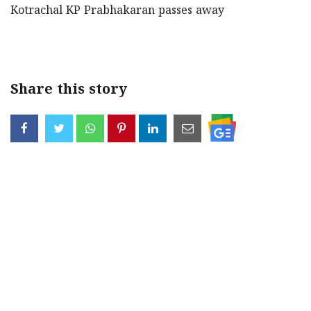
Kotrachal KP Prabhakaran passes away
Updates
Assembly
Kerala
Polls
Local
Look
Body
Back
Share this story
Election
2025