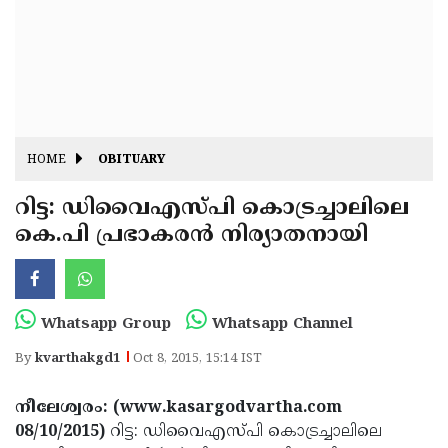
Fitr
May
Day
Eid
Al
Independence
Ad'ha
Day
Onam
HOME
OBITUARY
J&K
State
റിട്ട: ഡിവൈഎസ്പി കൊട്രച്ചാലിലെ
Haryana
കെ.പി പ്രഭാകരന്‍ നിര്യാതനായി
Assembly
State
Diwali
Elections
Assembly
Christmas
Elections
New-
Whatsapp Group
Whatsapp Channel
Year
Republic
By
kvarthakgd1
Oct 8, 2015, 15:14 IST
Day
Budget
നീലേശ്വരം: (www.kasargodvartha.com
Delhi
08/10/2015)
റിട്ട: ഡിവൈഎസ്പി കൊട്രച്ചാലിലെ