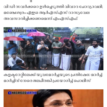
വി ഡി സവർക്കറെ ഉൾപ്പെടുത്തി വിവാദ ചോദ്യാവലി;
മഞ്ചേശ്വരം എഇഒ ആർഎസ്എസ് ദാസ്യവേല
അവസാനിപ്പിക്കണമെന്ന് എംഎസ്എഫ്
കളക്ടറേറ്റിലേക്ക് യുവമോർച്ചയുടെ പ്രതിഷേധ മാർച്ച്;
മാർച്ചിന് നേരെ ജലപീരങ്കി പ്രയോഗിച്ച് പൊലീസ്