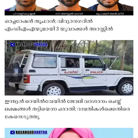
ഓപ്പറേഷൻ തൂഫാൻ; വിദ്യാനഗറിൽ
എംഡിഎംഎയുമായി 3 യുവാക്കൾ അറസ്റ്റിൽ
ഇന്ത്യൻ റെയിൽവേയിൽ ജോലി വാഗ്ദാനം ചെയ്ത്
ലക്ഷങ്ങൾ തട്ടിയെന്ന പരാതി; ദമ്പതികൾക്കെതിരെ
കേസെടുത്തു