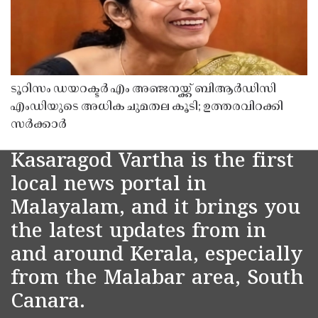
ടൂറിസം ഡയറക്ടർ എം അഞ്ജനയ്ക്ക് ബിആർഡിസി
എംഡിയുടെ അധിക ചുമതല കൂടി; ഉത്തരവിറക്കി
സർക്കാർ
Kasaragod Vartha is the first
local news portal in
Malayalam, and it brings you
the latest updates from in
and around Kerala, especially
from the Malabar area, South
Canara.