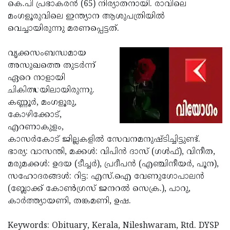
Election
കെ.പി പ്രഭാകരന്‍ (65) നിര്യാതനായി. രാവിലെ
Maha
മംഗളൂരുവിലെ ഇന്ത്യാന ആശുപത്രിയില്‍
Shivarathri
International
വെച്ചായിരുന്നു മരണപ്പെട്ടത്.
Women's
Anti-
വൃക്കസംബന്ധമായ
Day
Drug
Attukal
അസുഖത്തെ തുടര്‍ന്ന്
Campaign
Pongala
ഏറെ നാളായി
Holi
ചികിത്സയിലായിരുന്നു.
2025
2025
IPL
കണ്ണൂര്‍, മംഗളൂരു,
2025
കോഴിക്കോട്,
Eid
എറണാകുളം,
Al-
Waqf
കാസര്‍കോട് ജില്ലകളില്‍ സേവനമനുഷ്ടിച്ചിട്ടുണ്ട്.
Fitr
Bill
ഭാര്യ: വാസന്തി, മക്കള്‍: വിപിന്‍ ദാസ് (ഗള്‍ഫ്), വിനീത,
Vishu
മരുമക്കള്‍: ഉദയ (ടീച്ചര്‍), പ്രദീപന്‍ (എഞ്ചിനീയര്‍, പൂന),
2025
Controversy
Festival
Good
സഹോദരങ്ങള്‍: റിട്ട: എസ്.ഐ വേണുഗോപാലന്‍
2025
Friday
(ബ്ലോക്ക് കോണ്‍ഗ്രസ് ജനറല്‍ സെക്ര.), പാറു,
Easter
കാര്‍ത്ത്യായണി, തങ്കമണി, ഉഷ.
Observance
Sunday
By-
2025
2025
Election
Keywords: Obituary, Kerala, Nileshwaram, Rtd. DYSP
Bihar