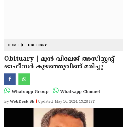
Fitr
May
Day
Eid
Al
Independence
Ad'ha
Day
Onam
HOME
OBITUARY
J&K
State
Obituary | മുൻ വിലേജ് അസിസ്റ്റന്റ്
Haryana
ഓഫീസർ കുഴഞ്ഞുവീണ് മരിച്ചു
Assembly
State
Diwali
Elections
Assembly
Christmas
Elections
New-
Whatsapp Group
Whatsapp Channel
Year
Republic
By
WebDesk Sh
Updated: May 16, 2024, 13:28 IST
Day
Budget
Delhi