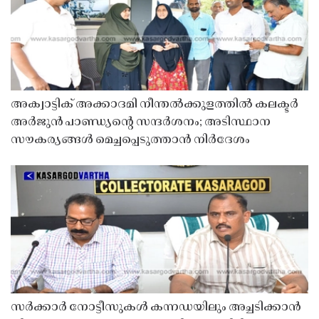
അക്വാട്ടിക് അക്കാദമി നീന്തൽക്കുളത്തിൽ കലക്ടർ
അർജുൻ പാണ്ഡ്യൻ്റെ സന്ദർശനം; അടിസ്ഥാന
സൗകര്യങ്ങൾ മെച്ചപ്പെടുത്താൻ നിർദേശം
സർക്കാർ നോട്ടീസുകൾ കന്നഡയിലും അച്ചടിക്കാൻ