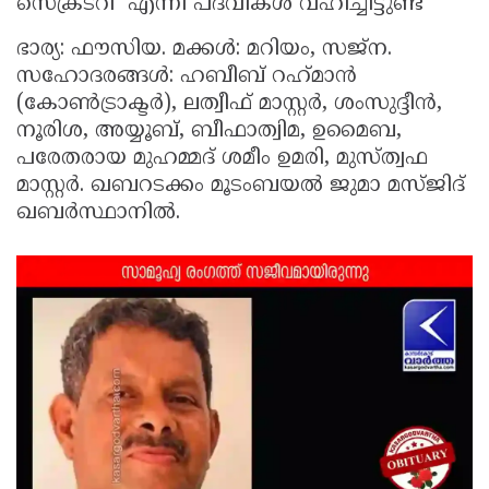
സെക്രടറി എന്നീ പദവികൾ വഹിച്ചിട്ടുണ്ട്
Updates
Assembly
Kerala
ഭാര്യ: ഫൗസിയ. മക്കൾ: മറിയം, സജ്‌ന.
Polls
Local
Look
സഹോദരങ്ങൾ: ഹബീബ് റഹ്‌മാൻ
(കോൺട്രാക്ടർ), ലത്വീഫ് മാസ്റ്റർ, ശംസുദ്ദീൻ,
Body
Back
നൂരിശ, അയ്യൂബ്, ബീഫാത്വിമ, ഉമൈബ,
Election
2025
പരേതരായ മുഹമ്മദ്‌ ശമീം ഉമരി, മുസ്ത്വഫ
മാസ്റ്റർ. ഖബറടക്കം മൂടംബയൽ ജുമാ മസ്ജിദ്
ഖബർസ്ഥാനിൽ.