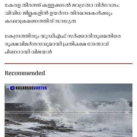
കേരള തീരത്ത് കള്ളക്കടൽ ജാഗ്രതാ നിർദേശം;
വിവിധ ജില്ലകളിൽ ഉയർന്ന തിരമാലകൾക്കും
കടലാക്രമണത്തിന് സാധ്യത
കേന്ദ്രത്തിനും യുഡിഎഫ് സർക്കാരിനുമെതിരെ
രൂക്ഷവിമർശനവുമായി പ്രതിപക്ഷ നേതാവ്
പിണറായി വിജയൻ
Recommended