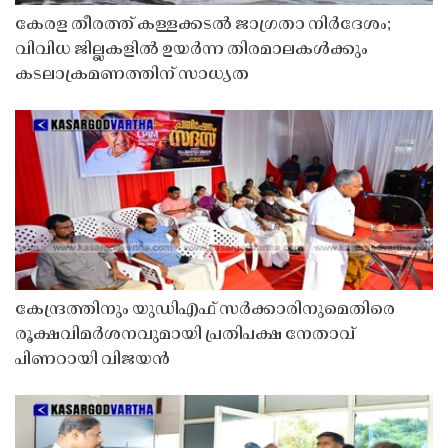
കേരള തീരത്ത് കള്ളക്കടൽ ജാഗ്രതാ നിർദേശം;
വിവിധ ജില്ലകളിൽ ഉയർന്ന തിരമാലകൾക്കും
കടലാക്രമണത്തിന് സാധ്യത
കേന്ദ്രത്തിനും യുഡിഎഫ് സർക്കാരിനുമെതിരെ
രൂക്ഷവിമർശനവുമായി പ്രതിപക്ഷ നേതാവ്
പിണറായി വിജയൻ