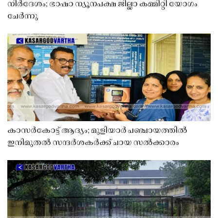
നിർദേശം; ഭാഷാ ന്യൂനപക്ഷ ജില്ലാ കമ്മിറ്റി യോഗം
ചേർന്നു
കാസർകോട്ട് ആദ്യം; മുളിയാർ പഞ്ചായത്തിൽ
ഇനിമുതൽ സന്ദർശകർക്ക് ചായ സൽക്കാരം