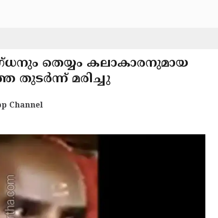
ിദഗ്ധനും തെയ്യം കലാകാരനുമായ
തുടർന്ന് മരിച്ചു
p Channel