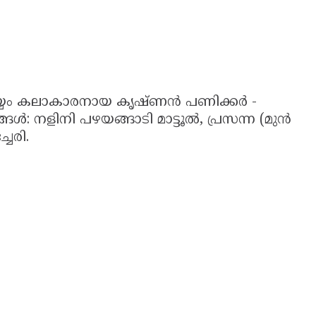
്ടെ തെയ്യം കലാകാരനായ കൃഷ്ണൻ പണിക്കർ -
 നളിനി പഴയങ്ങാടി മാട്ടൂൽ, പ്രസന്ന (മുൻ
ചേരി.