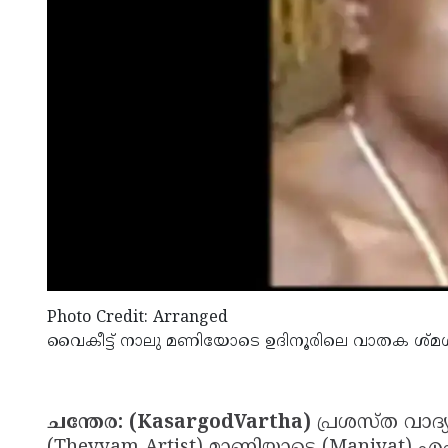
Photo Credit: Arranged
വൈകീട്ട് നാലു മണിയോടെ ഉദിനൂരിലെ വാതക ശ്‌മ
ചന്തേര: (KasargodVartha)
പ്രശസ്ത വാദ