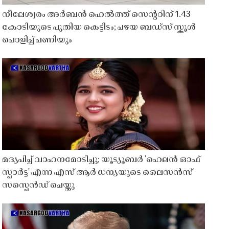
നീലേശ്വരം അർബൻ ഹെൽത്ത് സെൻ്ററിന് 1.43
കോടിയുടെ പുതിയ കെട്ടിടം; പഴയ ബഡ്സ് സ്കൂൾ
പൊളിച്ച് പണിയും
മദ്യപിച്ച് വാഹനമോടിച്ചു; യൂട്യൂബർ 'ഹെലൻ ഓഫ്
സ്പാർട്ട' എന്ന എസ് ആർ ധന്യയുടെ ലൈസൻസ്
സസ്പെൻഡ് ചെയ്തു ​​​​​​​