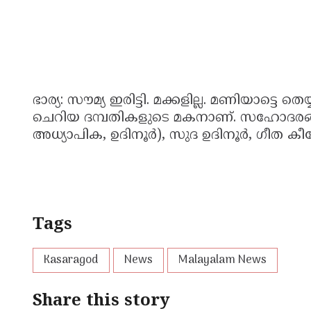
ഭാര്യ: സൗമ്യ ഇരിട്ടി. മക്കളില്ല. മണിയാട
ചെറിയ ദമ്പതികളുടെ മകനാണ്. സഹോദരങ്ങൾ:
അധ്യാപിക, ഉദിനൂർ), സുദ ഉദിനൂർ, ഗീത കീച്
Tags
Kasaragod
News
Malayalam News
Share this story