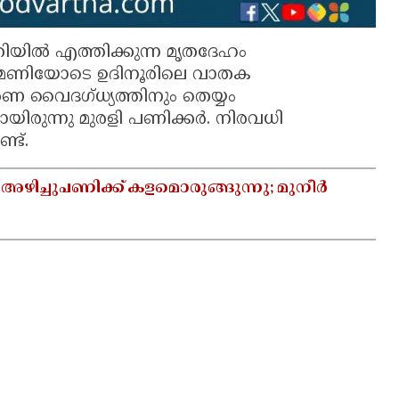
ിയിൽ എത്തിക്കുന്ന മൃതദേഹം
ു മണിയോടെ ഉദിനൂരിലെ വാതക
രണ വൈദഗ്ധ്യത്തിനും തെയ്യം
മായിരുന്നു മുരളി പണിക്കർ. നിരവധി
്ട്.
 അഴിച്ചുപണിക്ക് കളമൊരുങ്ങുന്നു; മുനീർ