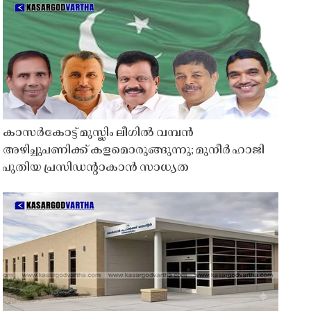
കാസർകോട്ട് മുസ്ലിം ലീഗിൽ വമ്പൻ
അഴിച്ചുപണിക്ക് കളമൊരുങ്ങുന്നു; മുനീർ ഹാജി
പുതിയ പ്രസിഡൻ്റാകാൻ സാധ്യത