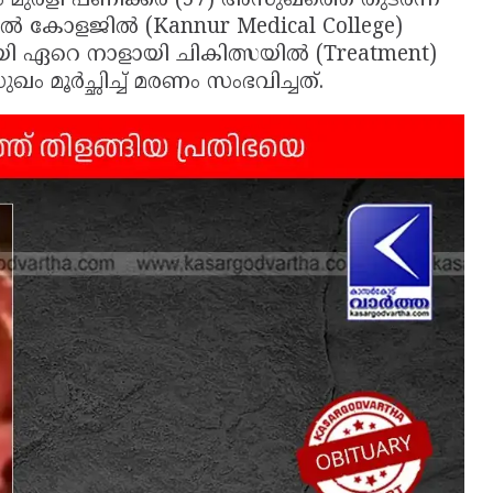
എം മുരളി പണിക്കർ (57) അസുഖത്തെ തുടർന്ന്
ികൽ കോളജിൽ (Kannur Medical College)
യി ഏറെ നാളായി ചികിത്സയിൽ (Treatment)
മൂർച്ഛിച്ച് മരണം സംഭവിച്ചത്.