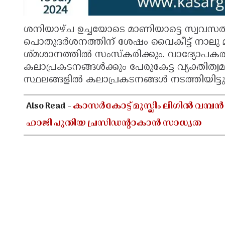
ശനിയാഴ്ച ഉച്ചയോടെ മാണിയാട്ടെ സ്വവസത
പൊതുദർശനത്തിന് ശേഷം വൈകീട്ട് നാല
ശ്‌മശാനത്തിൽ സംസ്‌കരിക്കും. വാദ്യോപക
കലാപ്രകടനങ്ങൾക്കും പേരുകേട്ട വ്യക്തിത്വ
സ്ഥലങ്ങളിൽ കലാപ്രകടനങ്ങൾ നടത്തിയിട്ടുണ
Also Read -
കാസർകോട്ട് മുസ്ലിം ലീഗിൽ വമ്പൻ
ഹാജി പുതിയ പ്രസിഡൻ്റാകാൻ സാധ്യത