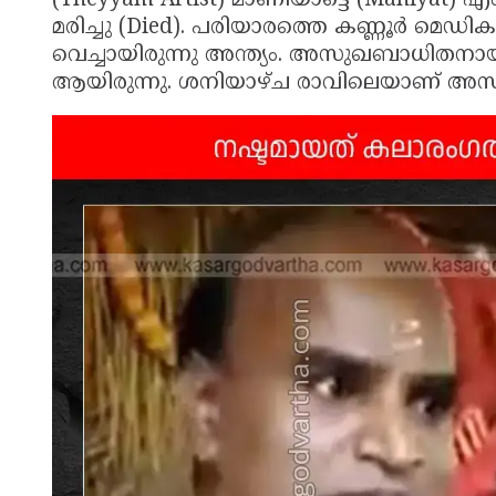
(Theyyam Artist) മാണിയാട്ടെ (Maniyat) 
മരിച്ചു (Died). പരിയാരത്തെ കണ്ണൂർ മെഡ
വെച്ചായിരുന്നു അന്ത്യം. അസുഖബാധിതനാ
ആയിരുന്നു. ശനിയാഴ്ച രാവിലെയാണ് അസുഖം 