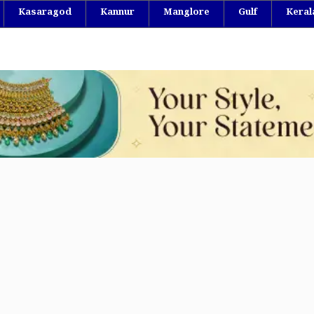
Kasaragod
Kannur
Manglore
Gulf
Keral