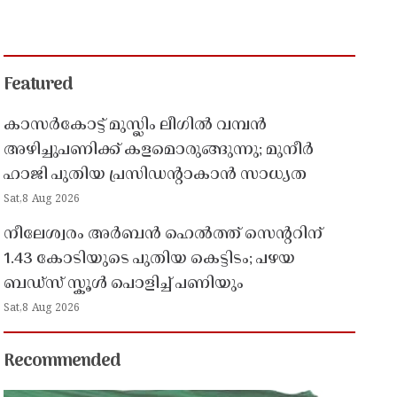
Featured
കാസർകോട്ട് മുസ്ലിം ലീഗിൽ വമ്പൻ
അഴിച്ചുപണിക്ക് കളമൊരുങ്ങുന്നു; മുനീർ
ഹാജി പുതിയ പ്രസിഡൻ്റാകാൻ സാധ്യത
Sat,8 Aug 2026
നീലേശ്വരം അർബൻ ഹെൽത്ത് സെൻ്ററിന്
1.43 കോടിയുടെ പുതിയ കെട്ടിടം; പഴയ
ബഡ്സ് സ്കൂൾ പൊളിച്ച് പണിയും
Sat,8 Aug 2026
Recommended