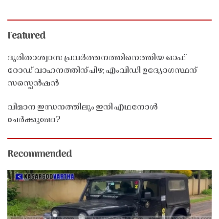
Featured
ദുരിതാശ്വാസ പ്രവർത്തനത്തിനെത്തിയ ഓഫ്
റോഡ് വാഹനത്തിന് പിഴ; എംവിഡി ഉദ്യോഗസ്ഥന്
സസ്പെൻഷൻ
വിമാന ഇന്ധനത്തിലും ഇനി എഥനോൾ
ചേർക്കുമോ?
Recommended