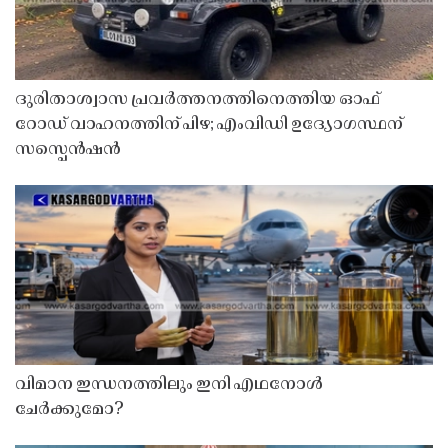
ദുരിതാശ്വാസ പ്രവർത്തനത്തിനെത്തിയ ഓഫ്
റോഡ് വാഹനത്തിന് പിഴ; എംവിഡി ഉദ്യോഗസ്ഥന്
സസ്പെൻഷൻ
വിമാന ഇന്ധനത്തിലും ഇനി എഥനോൾ
ചേർക്കുമോ?