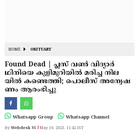
Fitr
May
Day
Eid
Al
Independence
Ad'ha
Day
Onam
HOME
OBITUARY
J&K
State
Found Dead | പ്ലസ് വൺ വിദ്യാർ
Haryana
ഥിനിയെ കുളിമുറിയിൽ മരിച്ച നില
Assembly
State
Diwali
യിൽ കണ്ടെത്തി; പൊലീസ് അന്വേഷ
Elections
Assembly
Christmas
ണം ആരംഭിച്ചു
Elections
New-
Year
Republic
Whatsapp Group
Whatsapp Channel
Day
Budget
By
Webdesk Vi
May 16, 2023, 11:42 IST
Delhi