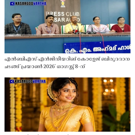
എൽബിഎസ് എൻജിനീയറിങ് കോളേജ് ബിരുദദാന
ചടങ്ങ് 'പ്രയാൺ 2026' ഓഗസ്റ്റ് 8-ന്