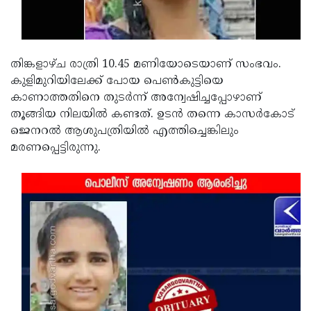
Updates
Assembly
Kerala
Polls
Local
Look
തിങ്കളാഴ്ച രാത്രി 10.45 മണിയോടെയാണ് സംഭവം.
Body
Back
കുളിമുറിയിലേക്ക് പോയ പെൺകുട്ടിയെ
Election
2025
കാണാത്തതിനെ തുടർന്ന് അന്വേഷിച്ചപ്പോഴാണ്
തൂങ്ങിയ നിലയിൽ കണ്ടത്. ഉടൻ തന്നെ കാസർകോട്
ജെനറൽ ആശുപത്രിയിൽ എത്തിച്ചെങ്കിലും
മരണപ്പെട്ടിരുന്നു.