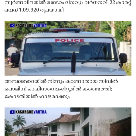
സ്വർണവിലയിൽ രണ്ടാം ദിനവും വർധനവ്; 22 കാരറ്റ്
പവന് 1,09,920 രൂപയായി
അമ്പലത്തറയിൽ നിന്നും കാണാതായ സിവിൽ
പൊലീസ് ഓഫീസറെ മംഗ്ളൂരിൽ കണ്ടെത്തി;
കോടതിയിൽ ഹാജരാക്കും