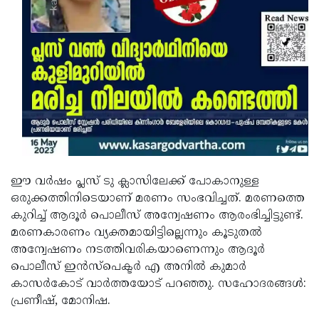
ഈ വർഷം പ്ലസ് ടു ക്ലാസിലേക്ക് പോകാനുള്ള
ഒരുക്കത്തിനിടെയാണ് മരണം സംഭവിച്ചത്. മരണത്തെ
കുറിച്ച് ആദൂർ പൊലീസ് അന്വേഷണം ആരംഭിച്ചിട്ടുണ്ട്.
മരണകാരണം വ്യക്തമായിട്ടില്ലെന്നും കൂടുതൽ
അന്വേഷണം നടത്തിവരികയാണെന്നും ആദൂർ
പൊലീസ് ഇൻസ്‌പെക്ടർ എ അനിൽ കുമാർ
കാസർകോട് വാർത്തയോട് പറഞ്ഞു. സഹോദരങ്ങൾ:
പ്രണീഷ്, മോനിഷ.