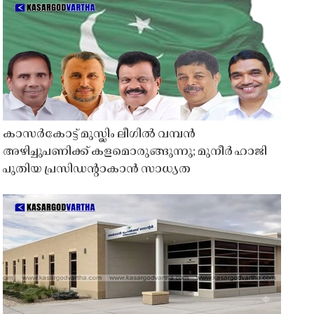
കാസർകോട്ട് മുസ്ലിം ലീഗിൽ വമ്പൻ
അഴിച്ചുപണിക്ക് കളമൊരുങ്ങുന്നു; മുനീർ ഹാജി
പുതിയ പ്രസിഡൻ്റാകാൻ സാധ്യത