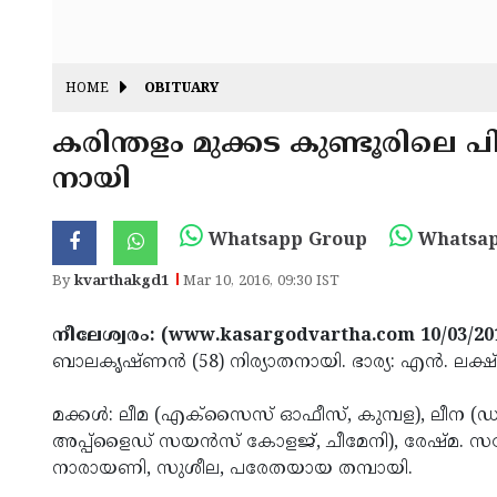
HOME
OBITUARY
കരിന്തളം മുക്കട കുണ്ടൂരിലെ
നായി
Whatsapp Group
Whatsap
By
kvarthakgd1
Mar 10, 2016, 09:30 IST
നീലേശ്വരം: (www.kasargodvartha.com 10/03/20
ബാലകൃഷ്ണന്‍ (58) നിര്യാതനായി. ഭാര്യ: എന്‍. ലക്ഷ്
മക്കള്‍: ലീമ (എക്‌സൈസ് ഓഫീസ്, കുമ്പള), ലീന (ഡാറ്റാ
അപ്പ്‌ളൈഡ് സയന്‍സ് കോളജ്, ചീമേനി), രേഷ്മ. സ
നാരായണി, സുശീല, പരേതയായ തമ്പായി.