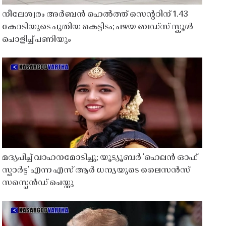
നീലേശ്വരം അർബൻ ഹെൽത്ത് സെൻ്ററിന് 1.43
കോടിയുടെ പുതിയ കെട്ടിടം; പഴയ ബഡ്സ് സ്കൂൾ
പൊളിച്ച് പണിയും
മദ്യപിച്ച് വാഹനമോടിച്ചു; യൂട്യൂബർ 'ഹെലൻ ഓഫ്
സ്പാർട്ട' എന്ന എസ് ആർ ധന്യയുടെ ലൈസൻസ്
സസ്പെൻഡ് ചെയ്തു ​​​​​​​