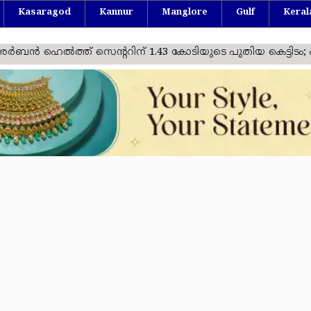
Kasaragod
Kannur
Manglore
Gulf
Keral