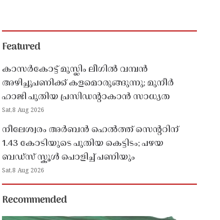
Featured
കാസർകോട്ട് മുസ്ലിം ലീഗിൽ വമ്പൻ
അഴിച്ചുപണിക്ക് കളമൊരുങ്ങുന്നു; മുനീർ
ഹാജി പുതിയ പ്രസിഡൻ്റാകാൻ സാധ്യത
Sat,8 Aug 2026
നീലേശ്വരം അർബൻ ഹെൽത്ത് സെൻ്ററിന്
1.43 കോടിയുടെ പുതിയ കെട്ടിടം; പഴയ
ബഡ്സ് സ്കൂൾ പൊളിച്ച് പണിയും
Sat,8 Aug 2026
Recommended