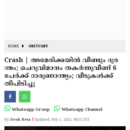
Fitr
May
Day
Eid
Al
Independence
Ad'ha
Day
Onam
HOME
OBITUARY
J&K
State
Crash | അമേരിക്കയില്‍ വീണ്ടും ദുര
Haryana
ന്തം; ചെറുവിമാനം തകര്‍ന്നുവീണ് 6
Assembly
State
Diwali
പേര്‍ക്ക് ദാരുണാന്ത്യം; വീടുകള്‍ക്ക്
Elections
Assembly
Christmas
തീപിടിച്ചു
Elections
New-
Year
Republic
Whatsapp Group
Whatsapp Channel
Day
Budget
By
Desk Beta
Updated: Feb 1, 2025, 08:52 IST
Delhi