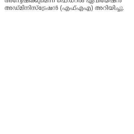
അന്വേഷിക്കുമെന്ന് ഫെഡറല്‍ ഏവിയേഷന്‍
അഡ്മിനിസ്‌ട്രേഷന്‍ (എഫ്എഎ) അറിയിച്ചു.