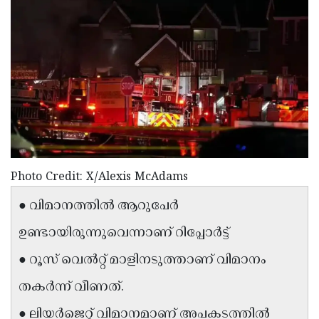
Election
Maha
Shivarathri
International
Women's
Anti-
Day
Drug
Attukal
Campaign
Pongala
Holi
2025
2025
IPL
2025
Eid
Photo Credit: X/Alexis McAdams
Al-
Waqf
● വിമാനത്തില്‍ ആറുപേര്‍
Fitr
Bill
Vishu
ഉണ്ടായിരുന്നുവെന്നാണ് റിപ്പോര്‍ട്ട്
2025
Controversy
Festival
Good
● റൂസ് വെല്‍റ്റ് മാളിനടുത്താണ് വിമാനം
2025
Friday
Easter
തകര്‍ന്ന് വീണത്.
Observance
Sunday
By-
2025
2025
● ലിയര്‍ജെറ്റ് വിമാനമാണ് അപകടത്തില്‍
Election
Bihar