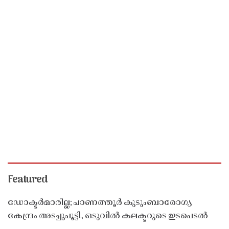
Featured
ഡോക്ടർമാരില്ല; പാണത്തൂർ കുടുംബാരോഗ്യ
കേന്ദ്രം അടച്ചുപൂട്ടി, ഒടുവിൽ കലക്ടറുടെ ഇടപെടൽ