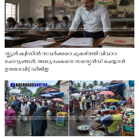
സ്കൂൾ ക്വിസിൽ സവർക്കറെ പുകഴ്ത്തി വിവാദ
ചോദ്യങ്ങൾ; അധ്യാപകനെ സസ്പെൻഡ് ചെയ്യാൻ
ഉത്തരവിട്ട് ഡിജിഇ