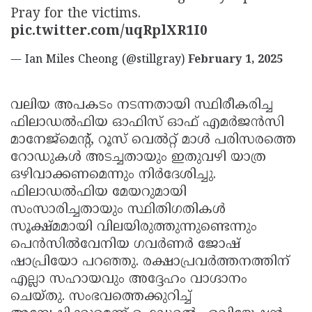
Pray for the victims.
pic.twitter.com/uqRplXR1I0
— Ian Miles Cheong (@stillgray)
February 1, 2025
വലിയ അപകടം നടന്നതായി സ്ഥിരീകരിച്ച
ഫിലാഡല്‍ഫിയ ഓഫിസ് ഓഫ് എമര്‍ജന്‍സി
മാനേജ്മെന്റ്, റൂസ് വെല്‍റ്റ് മാള്‍ പരിസരത്തെ
റോഡുകള്‍ അടച്ചതായും ഇതുവഴി യാത്ര
ഒഴിവാക്കണമെന്നും നിര്‍ദേശിച്ചു.
ഫിലാഡല്‍ഫിയ മേയറുമായി
സംസാരിച്ചതായും സ്ഥിതിഗതികള്‍
സൂക്ഷ്മമായി വിലയിരുത്തുന്നുണ്ടെന്നും
പെന്‍സില്‍വേനിയ ഗവര്‍ണര്‍ ജോഷ്
ഷാപ്രിയോ പറഞ്ഞു. രക്ഷാപ്രവര്‍ത്തനത്തിന്
എല്ലാ സഹായവും അദ്ദേഹം വാഗ്ദാനം
ചെയ്തു. സംഭവത്തെക്കുറിച്ച്