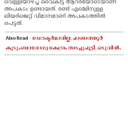
വെള്ളിയാഴ്ച്ച വൈകിട്ട് ആറരയോടെയാണ്
അപകടം ഉണ്ടായത്. രണ്ട് എഞ്ചിനുള്ള
ലിയര്‍ജെറ്റ് വിമാനമാണ് അപകടത്തില്‍
പെട്ടത്.
Also Read -
ഡോക്ടർമാരില്ല; പാണത്തൂർ
കുടുംബാരോഗ്യ കേന്ദ്രം അടച്ചുപൂട്ടി, ഒടുവിൽ
കലക്ടറുടെ ഇടപെടൽ