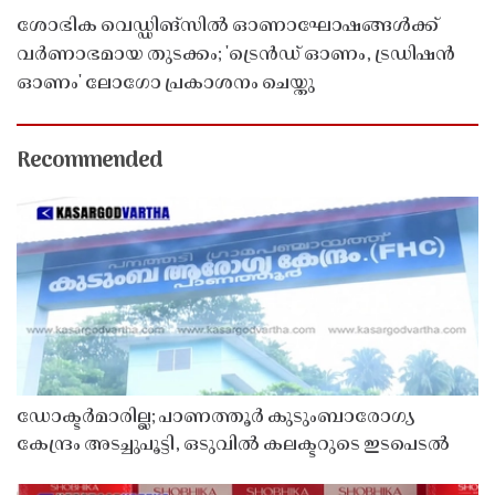
ശോഭിക വെഡ്ഡിങ്സിൽ ഓണാഘോഷങ്ങൾക്ക്
വർണാഭമായ തുടക്കം; 'ട്രെൻഡ് ഓണം, ട്രഡിഷൻ
ഓണം' ലോഗോ പ്രകാശനം ചെയ്തു
Recommended
ഡോക്ടർമാരില്ല; പാണത്തൂർ കുടുംബാരോഗ്യ
കേന്ദ്രം അടച്ചുപൂട്ടി, ഒടുവിൽ കലക്ടറുടെ ഇടപെടൽ