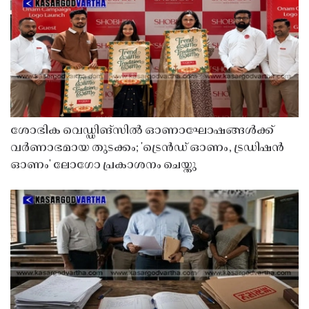
ശോഭിക വെഡ്ഡിങ്സിൽ ഓണാഘോഷങ്ങൾക്ക്
വർണാഭമായ തുടക്കം; 'ട്രെൻഡ് ഓണം, ട്രഡിഷൻ
ഓണം' ലോഗോ പ്രകാശനം ചെയ്തു