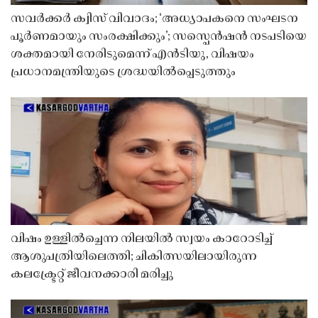
സവർക്കർ ക്വിസ് വിവാദം; ‘അധ്യാപകനെ സംഘടന
പൂർണമായും സംരക്ഷിക്കും’; സസ്പെൻഷൻ നടപടിയെ
ശക്തമായി നേരിടുമെന്ന് എൻടിയു, വിഷയം
പ്രധാനമന്ത്രിയുടെ ശ്രദ്ധയിൽപ്പെടുത്തും
വിഷം ഉള്ളിൽച്ചെന്ന നിലയിൽ സ്വയം കാറോടിച്ച്
ആശുപത്രിയിലെത്തി; ചികിത്സയിലായിരുന്ന
കലക്ട്രേറ്റ് ജീവനക്കാരി മരിച്ചു