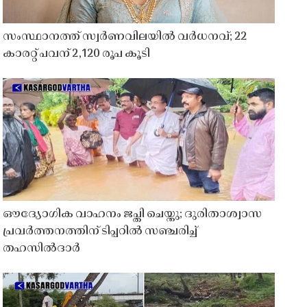
സംസ്ഥാനത്ത് സ്വർണവിലയിൽ വർധനവ്; 22
കാരറ്റ് പവന് 2,120 രൂപ കൂടി
ഔദ്യോഗിക വാഹനം ജപ്തി ചെയ്തു; ദുരിതാശ്വാസ
പ്രവർത്തനത്തിന് ടിപ്പറിൽ സഞ്ചരിച്ച്
തഹസിൽദാർ