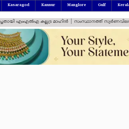
Kasaragod
Kannur
Manglore
Gulf
Keral