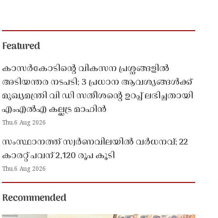
Featured
കാസർകോടിൻ്റെ വികസന പ്രശ്നങ്ങളിൽ
അടിയന്തര നടപടി; 3 പ്രധാന ആവശ്യങ്ങൾക്ക്
മുഖ്യമന്ത്രി വി ഡി സതീശൻ്റെ ഉറപ്പ് ലഭിച്ചതായി
എംഎൽഎ കല്ലട്ര മാഹിൻ
Thu,6 Aug 2026
സംസ്ഥാനത്ത് സ്വർണവിലയിൽ വർധനവ്; 22
കാരറ്റ് പവന് 2,120 രൂപ കൂടി
Thu,6 Aug 2026
Recommended