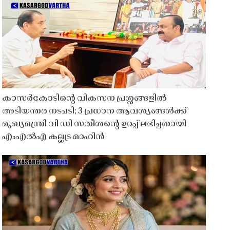
കാസർകോടിൻ്റെ വികസന പ്രശ്നങ്ങളിൽ
അടിയന്തര നടപടി; 3 പ്രധാന ആവശ്യങ്ങൾക്ക്
മുഖ്യമന്ത്രി വി ഡി സതീശൻ്റെ ഉറപ്പ് ലഭിച്ചതായി
എംഎൽഎ കല്ലട്ര മാഹിൻ