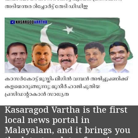
അടിയന്തര റിപ്പോർട്ട് തേടി ഡിഡിഇ
കാസർകോട്ട് മുസ്ലിം ലീഗിൽ വമ്പൻ അഴിച്ചുപണിക്ക്
കളമൊരുങ്ങുന്നു; മുനീർ ഹാജി പുതിയ
പ്രസിഡൻ്റാകാൻ സാധ്യത
Kasaragod Vartha is the first
local news portal in
Malayalam, and it brings you