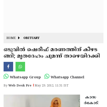
Fitr
May
Day
Eid
Al
Independence
Ad'ha
Day
Onam
HOME
OBITUARY
J&K
State
ഒടുവില്‍ ഷെരീഫ് മരണത്തിന് കീഴട
Haryana
ങ്ങി; മൃതദേഹം ചുമന്ന് താഴെയിറക്കി
Assembly
State
Diwali
Elections
Assembly
Christmas
Elections
New-
Whatsapp Group
Whatsapp Channel
Year
Republic
By
Web Desk Pre
May 29, 2012, 11:31 IST
Day
Budget
കാസ
Delhi
ര്‍കോട്
: