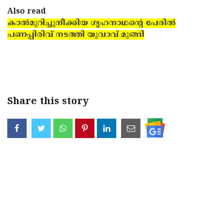
Also read
കാല്‍മുറിച്ചുനീക്കിയ ഗൃഹനാഥന്റെ പേരില്‍
പണപ്പിരിവ് നടത്തി യുവാവ് മുങ്ങി
Share this story