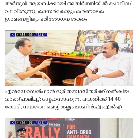
അർജുൻ ആയങ്കിക്കായി അതിർത്തിയിൽ പൊലീസ്
വലവീശുന്നു; കാസർകോട്ടും കർണാടക
ഗ്രാമങ്ങളിലും പരിശോധന ശക്തം
‘എൻഡോസൾഫാൻ ദുരിതബാധിതർക്ക് നൽകിയ
വാക്ക് പാലിച്ചു’; സ്നേഹസാന്ത്വനം പദ്ധതിക്ക് 14.40
കോടി, സ്വാഗതം ചെയ്ത് കല്ലട്ര മാഹിൻ എംഎൽഎ