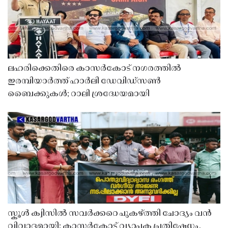
ലഹരിക്കെതിരെ കാസർകോട് നഗരത്തിൽ
ഇരമ്പിയാർത്ത് ഹാർലി ഡേവിഡ്‌സൺ
ബൈക്കുകൾ; റാലി ശ്രദ്ധേയമായി
സ്കൂൾ ക്വിസിൽ സവർക്കറെ പുകഴ്ത്തി ചോദ്യം വൻ
വിവാദമായി: കാസർകോട്ട് വ്യാപക പ്രതിഷേധം,