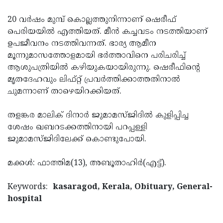
Updates
Assembly
Kerala
20 വര്‍ഷം മുമ്പ് കൊല്ലത്തുനിന്നാണ് ഷെരീഫ്
Polls
Local
പെരിയയില്‍ എത്തിയത്. മീന്‍ കച്ചവടം നടത്തിയാണ്
Look
ഉപജീവനം നടത്തിവന്നത്. ഭാര്യ ആമീന
Body
Back
മൂന്നുമാസത്തോളമായി ഭര്‍ത്താവിനെ പരിചരിച്ച്
Election
2025
ആശുപത്രിയില്‍ കഴിയുകയായിരുന്നു. ഷെരീഫിന്റെ
മൃതദേഹവും ലിഫ്റ്റ് പ്രവര്‍ത്തിക്കാത്തതിനാല്‍
ചുമന്നാണ് താഴെയിറക്കിയത്.
തളങ്കര മാലിക് ദിനാര്‍ ജുമാമസ്ജിദില്‍ കുളിപ്പിച്ച
ശേഷം ഖബറടക്കത്തിനായി പറപ്പള്ളി
ജുമാമസ്ജിദിലേക്ക് കൊണ്ടുപോയി.
മക്കള്‍: ഫാത്തിമ(13), അബൂതാഹിര്‍(എട്ട്).
Keywords:
kasaragod, Kerala, Obituary, General-
hospital