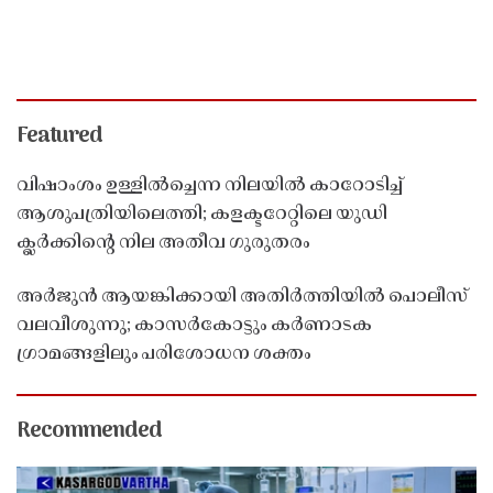
Featured
വിഷാംശം ഉള്ളിൽച്ചെന്ന നിലയിൽ കാറോടിച്ച്
ആശുപത്രിയിലെത്തി; കളക്ടറേറ്റിലെ യുഡി
ക്ലർക്കിൻ്റെ നില അതീവ ഗുരുതരം
അർജുൻ ആയങ്കിക്കായി അതിർത്തിയിൽ പൊലീസ്
വലവീശുന്നു; കാസർകോട്ടും കർണാടക
ഗ്രാമങ്ങളിലും പരിശോധന ശക്തം
Recommended