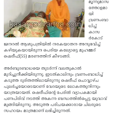
Election
മൂന്നുമാസ
Maha
ത്തോളമാ
Shivarathri
International
യി
Women's
വ്രണംബാ
Anti-
ധിച്ച്
Day
Drug
Attukal
കാസ
Campaign
Pongala
ര്‍കോട്
Holi
ജനറല്‍ ആശുപത്രിയില്‍ നരകയാതന അനുഭവിച്ച്
2025
2025
IPL
കഴിയുകയായിരുന്ന പെരിയ കല്യോട്ടെ മുഹമ്മദ്
2025
ഷെരീഫ്(55) മരണത്തിന് കീഴടങ്ങി.
Eid
Al-
Waqf
അര്‍ബുദബാധയെ തുടര്‍ന്ന് വലതുകാല്‍
Fitr
Bill
മുറിച്ചുനീക്കിയിരുന്നു. ഇടത്കാലിനും വ്രണംബാധിച്ച്
Vishu
കടുത്ത ദുരിതത്തിലായിരുന്നു ഷെരീഫ് ചൊവ്വാഴ്ച
2025
Controversy
Festival
Good
പുലര്‍ച്ചയോടെയാണ് വേദയുടെ ലോകത്തുനിന്നും
2025
Friday
യാത്രയായത്. ഷെരീഫിന്റെ പേരില്‍ വ്യാപകമായി
Easter
പണപിരിവ് നടത്തി അകന്ന ബന്ധത്തില്‍പ്പെട്ട യുവാവ്
Observance
Sunday
By-
മുങ്ങിയിരുന്നു. അടുത്ത പരിചയക്കാരായ ചിലരുടെ
2025
2025
Election
സഹായം മാത്രമാണ് ലഭിച്ചിരുന്നത്.
Bihar