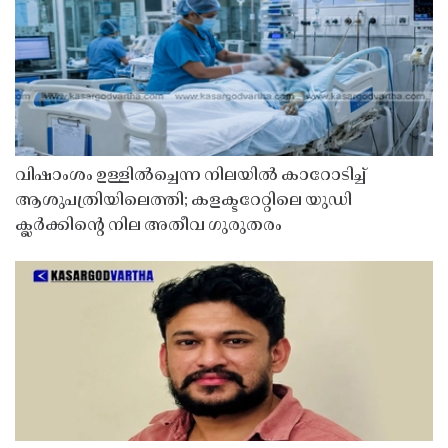
വിഷാംശം ഉള്ളിൽച്ചെന്ന നിലയിൽ കാറോടിച്ച്
ആശുപത്രിയിലെത്തി; കളക്ടറേറ്റിലെ യുഡി
ക്ലർക്കിൻ്റെ നില അതീവ ഗുരുതരം