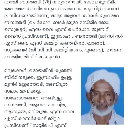
Election
ഹാജി ബനത്തടി (76) നിര്യാതനായി. കേരള മുസ്‌ലിം
Maha
ജമാഅത്ത് ബദിയഡുക്ക പെര്‍ഡാല യൂണിറ്റ് വൈസ്
Shivarathri
International
പ്രസിഡണ്ടായിരുന്നു. ഭാര്യ: ആഇശ. മക്കള്‍: മുഹമ്മദ്
Women's
ബനത്തടി (പെര്‍ഡാല ബദര്‍ ജുമാ മസ്ജിദ് ജോ.
Anti-
സെക്രട്ടറി, എസ് വൈ എസ് പെര്‍ഡാല യൂണിറ്റ്
Day
Drug
Attukal
വൈസ് പ്രസിഡണ്ട്), ഇബ്രാഹിം ബനത്തടി (ജി സി സി-
Campaign
Pongala
എസ് വൈ എസ് കമ്മിറ്റി കണ്‍വീനര്‍, ഖത്തര്‍),
Holi
സുബൈര്‍ (ജി സി സി കമ്മിറ്റിയംഗം, ദുബൈ), ഹാജറ,
2025
2025
IPL
ഫാത്വിമ, മിസ്‌രിയ, കുബ്‌റ.
2025
Eid
മരുമക്കള്‍: മൊയ്തീന്‍ കുഞ്ഞി
Al-
Waqf
ബിര്‍മിനടുക്ക, ഇബ്രാഹിം ഉപ്പള,
Fitr
Bill
മുനീര്‍ മുട്ടത്തൊടി, അബ്ദുല്‍
Vishu
സലാം മാവിക്കട്ട.
2025
Controversy
Festival
Good
സഹോദരങ്ങള്‍: അബ്ദുല്ല
2025
Friday
ബനത്തടി, ആഇശ, ഫാത്വിമ,
Easter
ആസ്യുമ്മ, മറിയുമ്മ. എസ് വൈ
Observance
Sunday
By-
എസ് കാസര്‍കോട് ജില്ലാ
2025
2025
Election
പ്രസിഡണ്ട്് സയ്യിദ് പി എസ്
Bihar