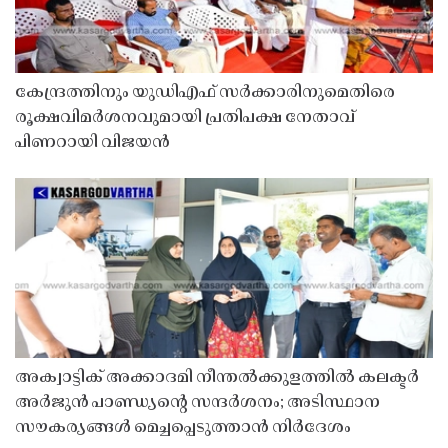
കേന്ദ്രത്തിനും യുഡിഎഫ് സർക്കാരിനുമെതിരെ
രൂക്ഷവിമർശനവുമായി പ്രതിപക്ഷ നേതാവ്
പിണറായി വിജയൻ
അക്വാട്ടിക് അക്കാദമി നീന്തൽക്കുളത്തിൽ കലക്ടർ
അർജുൻ പാണ്ഡ്യൻ്റെ സന്ദർശനം; അടിസ്ഥാന
സൗകര്യങ്ങൾ മെച്ചപ്പെടുത്താൻ നിർദേശം