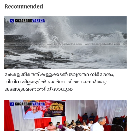
Recommended
കേരള തീരത്ത് കള്ളക്കടൽ ജാഗ്രതാ നിർദേശം;
വിവിധ ജില്ലകളിൽ ഉയർന്ന തിരമാലകൾക്കും
കടലാക്രമണത്തിന് സാധ്യത