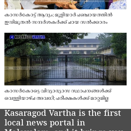
കാസർകോട്ട് ആദ്യം; മുളിയാർ പഞ്ചായത്തിൽ
ഇനിമുതൽ സന്ദർശകർക്ക് ചായ സൽക്കാരം
കാസർകോട്ടെ വിദ്യാഭ്യാസ സ്ഥാപനങ്ങൾക്ക്
വെള്ളിയാഴ്ച അവധി; പരീക്ഷകൾക്ക് മാറ്റമില്ല
Kasaragod Vartha is the first
local news portal in