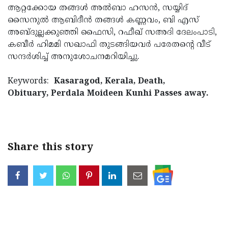
ആറ്റക്കോയ തങ്ങള്‍ അല്‍ബാ ഹസന്‍, സയ്യിദ്
Updates
Assembly
Kerala
സൈനുല്‍ ആബിദീന്‍ തങ്ങള്‍ കണ്ണവം, ബി എസ്
Polls
Local
അബ്ദുല്ലക്കുഞ്ഞി ഫൈസി, റഫീഖ് സഅദി ദേലംപാടി,
Look
കബീര്‍ ഹിമമി സഖാഫി തുടങ്ങിയവര്‍ പരേതന്റെ വീട്
Body
Back
സന്ദര്‍ശിച്ച് അനുശോചനമറിയിച്ചു.
Election
2025
Keywords:
Kasaragod, Kerala, Death,
Obituary, Perdala Moideen Kunhi Passes away.
Share this story