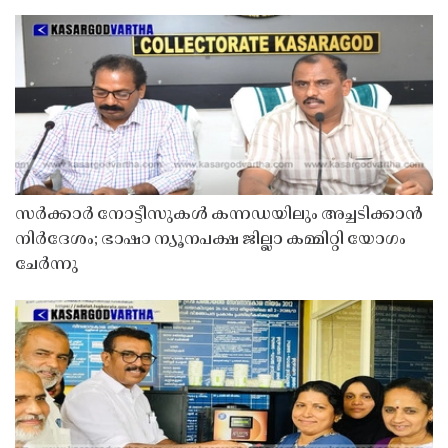
സർക്കാർ നോട്ടീസുകൾ കന്നഡയിലും അച്ചടിക്കാൻ
നിർദേശം; ഭാഷാ ന്യൂനപക്ഷ ജില്ലാ കമ്മിറ്റി യോഗം
ചേർന്നു