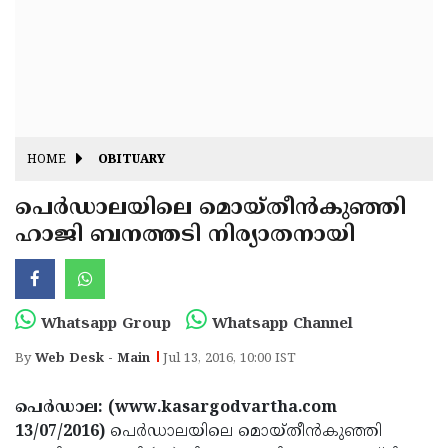
Fitr
May
Day
Eid
Al
Independence
Ad'ha
Day
Onam
HOME
OBITUARY
J&K
State
പെര്‍ഡാലയിലെ മൊയ്തീന്‍കുഞ്ഞി
Haryana
ഹാജി ബനത്തടി നിര്യാതനായി
Assembly
State
Diwali
Elections
Assembly
Christmas
Elections
New-
Whatsapp Group
Whatsapp Channel
Year
Republic
By
Web Desk - Main
Jul 13, 2016, 10:00 IST
Day
Budget
പെര്‍ഡാല: (www.kasargodvartha.com
Delhi
13/07/2016)
പെര്‍ഡാലയിലെ മൊയ്തീന്‍കുഞ്ഞി