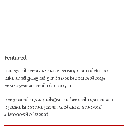
Featured
കേരള തീരത്ത് കള്ളക്കടൽ ജാഗ്രതാ നിർദേശം;
വിവിധ ജില്ലകളിൽ ഉയർന്ന തിരമാലകൾക്കും
കടലാക്രമണത്തിന് സാധ്യത
കേന്ദ്രത്തിനും യുഡിഎഫ് സർക്കാരിനുമെതിരെ
രൂക്ഷവിമർശനവുമായി പ്രതിപക്ഷ നേതാവ്
പിണറായി വിജയൻ