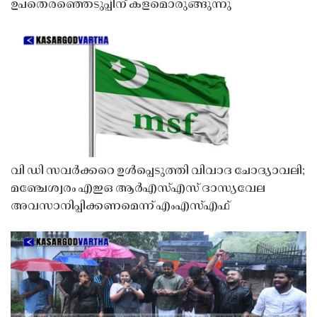
ഉപതെരഞ്ഞെടുപ്പിന് കളമൊരുങ്ങുന്നു
വി ഡി സവർക്കറെ ഉൾപ്പെടുത്തി വിവാദ ചോദ്യാവലി;
മഞ്ചേശ്വരം എഇഒ ആർഎസ്എസ് ദാസ്യവേല
അവസാനിപ്പിക്കണമെന്ന് എംഎസ്എഫ്