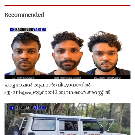
Recommended
ഓപ്പറേഷൻ തൂഫാൻ; വിദ്യാനഗറിൽ
എംഡിഎംഎയുമായി 3 യുവാക്കൾ അറസ്റ്റിൽ