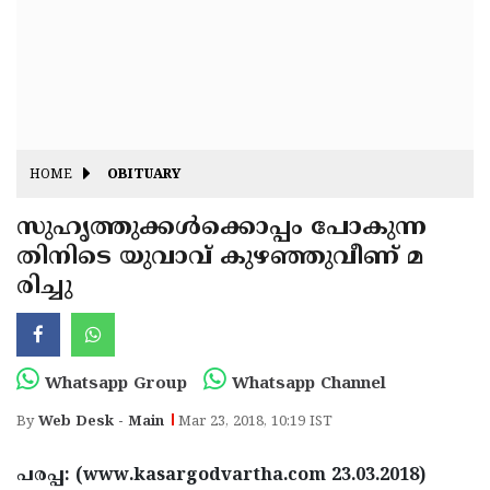
Fitr
May
Day
Eid
Al
Independence
Ad'ha
Day
Onam
HOME
OBITUARY
J&K
State
സുഹൃത്തുക്കള്‍ക്കൊപ്പം പോകുന്ന
Haryana
തിനിടെ യുവാവ് കുഴഞ്ഞുവീണ് മ
Assembly
State
Diwali
രിച്ചു
Elections
Assembly
Christmas
Elections
New-
Year
Republic
Whatsapp Group
Whatsapp Channel
Day
Budget
By
Web Desk - Main
Mar 23, 2018, 10:19 IST
Delhi
പരപ്പ: (www.kasargodvartha.com 23.03.2018)