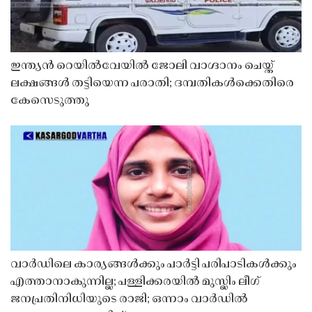
ഇന്ത്യൻ റെയിൽവേയിൽ ജോലി വാഗ്ദാനം ചെയ്ത്
ലക്ഷങ്ങൾ തട്ടിയെന്ന പരാതി; ദമ്പതികൾക്കെതിരെ
കേസെടുത്തു
വാർഡിലെ കാര്യങ്ങൾക്കും പാർട്ടി പരിപാടികൾക്കും
എത്താനാകുന്നില്ല; പള്ളിക്കരയിൽ മുസ്ലിം ലീഗ്
ജനപ്രതിനിധിയുടെ രാജി; ഒന്നാം വാർഡിൽ