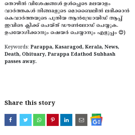
തൊഴിൽ വിശേഷങ്ങൾ ഉൾപ്പെടെ മലയാളം
വാർത്തകൾ നിങ്ങaളുടെ മൊബൈലിൽ ലഭിക്കാൻ
കെവാർത്തയുടെ പുതിയ ആൻഡ്രോയിഡ് ആപ്പ്
ഇവിടെ ക്ലിക്ക് ചെയ്ത് ഡൗൺലോഡ് ചെയ്യുക.
ഉപയോഗിക്കാനും ഷെയർ ചെയ്യാനും എളുപ്പം 😊)
Keywords:
Parappa, Kasaragod, Kerala, News,
Death, Obituary, Parappa Edathod Subhash
passes away.
< !- START disable copy paste -->
Share this story