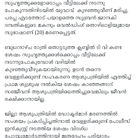
Election
Maha
സുഹൃത്തുക്കളോടൊപ്പം വീട്ടിലേക്ക് നടന്നു
പോകുന്നതിനിടയില്‍ യുവാവ് കുഴഞ്ഞുവീണ് മരിച്ചു.
Shivarathri
International
പരപ്പ എടത്തോട് പയാളത്തെ സുബ്രന്‍-ജാനകി
Women's
Anti-
ദമ്പതികളുടെ മകനും വെല്‍ഡിംഗ് തൊഴിലാളിയുമായ
സുഭാഷാണ് (20) മരണപ്പെട്ടത്.
Day
Drug
Attukal
Campaign
Pongala
Holi
ബുധനാഴ്ച രാത്രി തൊട്ടടുത്ത ക്ലബ്ബില്‍ ടി വി കണ്ട
ശേഷം സുഹൃത്തുക്കള്‍ക്കൊപ്പം വീട്ടിലേക്ക്
2025
2025
IPL
നടന്നുപോകുമ്പോള്‍ വഴിയില്‍
2025
Eid
കുഴഞ്ഞുവീഴുകയായിരുന്നു. ഉടന്‍ തന്നെ
വെള്ളരിക്കുണ്ട് സഹകരണ ആശുപത്രിയില്‍ എത്തിച്ച്
Al-
Waqf
പ്രഥമ ശുശ്രുഷ നല്‍കിയ ശേഷം കാഞ്ഞങ്ങാട്
Fitr
Bill
Vishu
സഞ്ജീവനി ആശുപത്രിയിലെത്തിച്ചുവെങ്കിലും ജീവന്‍
രക്ഷിക്കാനായില്ല.
2025
Controversy
Festival
Good
2025
Friday
Easter
ജില്ലാ ആശുപത്രിയില്‍ ഡോക്ടര്‍മാര്‍ മരണത്തില്‍
സംശയം പ്രകടിപ്പിച്ചതിനാല്‍ വെള്ളരിക്കുണ്ട് പോലീസ്
Observance
Sunday
By-
ഇന്‍ക്വസ്റ്റ് നടത്തിയ ശേഷം വിദഗ്ധ
2025
2025
Election
Bihar
പോസ്റ്റുമോര്‍ട്ടത്തിനായി മൃതദേഹം പരിയാരം