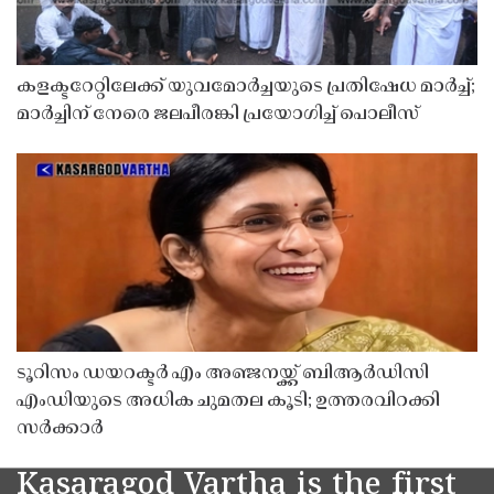
കളക്ടറേറ്റിലേക്ക് യുവമോർച്ചയുടെ പ്രതിഷേധ മാർച്ച്;
മാർച്ചിന് നേരെ ജലപീരങ്കി പ്രയോഗിച്ച് പൊലീസ്
ടൂറിസം ഡയറക്ടർ എം അഞ്ജനയ്ക്ക് ബിആർഡിസി
എംഡിയുടെ അധിക ചുമതല കൂടി; ഉത്തരവിറക്കി
സർക്കാർ
Kasaragod Vartha is the first