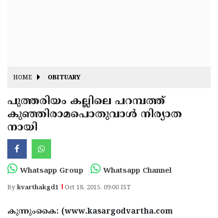
Fitr
May
Day
Eid
Al
Independence
Ad'ha
Day
Onam
HOME
OBITUARY
J&K
State
പുത്തരിയം കല്ലിലെ പറമ്പത്ത്
Haryana
കുഞ്ഞിരാമപൊതുവാള്‍ നിര്യാത
Assembly
State
Diwali
നായി
Elections
Assembly
Christmas
Elections
New-
Year
Republic
Whatsapp Group
Whatsapp Channel
Day
Budget
By
kvarthakgd1
Oct 18, 2015, 09:00 IST
Delhi
കുന്നുംകൈ: (www.kasargodvartha.com