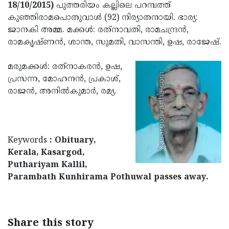
Election
Maha
18/10/2015)
പുത്തരിയം കല്ലിലെ പറമ്പത്ത്
കുഞ്ഞിരാമപൊതുവാള്‍ (92) നിര്യാതനായി. ഭാര്യ:
Shivarathri
International
ജാനകി അമ്മ. മക്കള്‍: രത്‌നാവതി, രാമചന്ദ്രന്‍,
Women's
Anti-
രാമകൃഷ്ണന്‍, ശാന്ത, സുമതി, വാസന്തി, ഉഷ, രാജേഷ്.
Day
Drug
Attukal
മരുമക്കള്‍: രത്‌നാകരന്‍, ഉഷ,
Campaign
Pongala
Holi
പ്രസന്ന, മോഹനന്‍, പ്രകാശ്,
രാജന്‍, അനില്‍കുമാര്‍, രമ്യ.
2025
2025
IPL
2025
Eid
Al-
Waqf
Keywords
: Obituary,
Fitr
Bill
Vishu
Kerala, Kasargod,
Puthariyam Kallil,
2025
Controversy
Festival
Good
Parambath Kunhirama Pothuwal passes away.
2025
Friday
Easter
Observance
Sunday
By-
Share this story
2025
2025
Election
Bihar