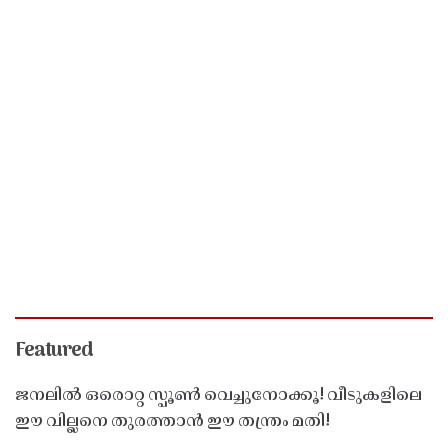
Featured
ജനലിൽ ഒരൊറ്റ സ്പൂൺ വെച്ചുനോക്കൂ! വീടുകളിലെ
ഈ വില്ലനെ തുരത്താൻ ഈ തന്ത്രം മതി!