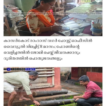
കാസർകോട് രാംദാസ് നഗർ പോസ്റ്റ് ഓഫീസിൽ
വൈദ്യുതി നിലച്ചിട്ട് 8 മാസം; ഫോണിൻ്റെ
വെളിച്ചത്തിൽ ജോലി ചെയ്ത് ജീവനക്കാരും
ദുരിതത്തിൽ പൊതുജനങ്ങളും