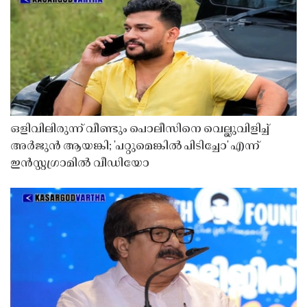
ഒളിവിലിരുന്ന് വീണ്ടും പൊലീസിനെ വെല്ലുവിളിച്ച്
അർജുൻ ആയങ്കി; 'പറ്റുമെങ്കിൽ പിടിച്ചോ' എന്ന്
ഇൻസ്റ്റഗ്രാമിൽ വീഡിയോ