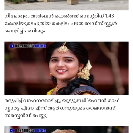
നീലേശ്വരം അർബൻ ഹെൽത്ത് സെൻ്ററിന് 1.43
കോടിയുടെ പുതിയ കെട്ടിടം; പഴയ ബഡ്സ് സ്കൂൾ
പൊളിച്ച് പണിയും
മദ്യപിച്ച് വാഹനമോടിച്ചു; യൂട്യൂബർ 'ഹെലൻ ഓഫ്
സ്പാർട്ട' എന്ന എസ് ആർ ധന്യയുടെ ലൈസൻസ്
സസ്പെൻഡ് ചെയ്തു ​​​​​​​