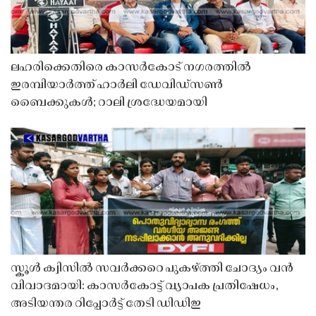
ലഹരിക്കെതിരെ കാസർകോട് നഗരത്തിൽ
ഇരമ്പിയാർത്ത് ഹാർലി ഡേവിഡ്‌സൺ
ബൈക്കുകൾ; റാലി ശ്രദ്ധേയമായി
സ്കൂൾ ക്വിസിൽ സവർക്കറെ പുകഴ്ത്തി ചോദ്യം വൻ
വിവാദമായി: കാസർകോട്ട് വ്യാപക പ്രതിഷേധം,
അടിയന്തര റിപ്പോർട്ട് തേടി ഡിഡിഇ