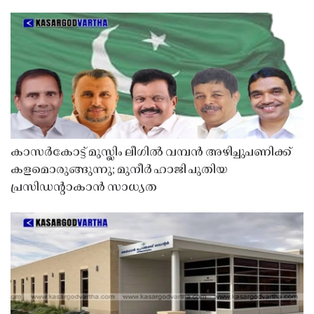
കാസർകോട്ട് മുസ്ലിം ലീഗിൽ വമ്പൻ അഴിച്ചുപണിക്ക്
കളമൊരുങ്ങുന്നു; മുനീർ ഹാജി പുതിയ
പ്രസിഡൻ്റാകാൻ സാധ്യത