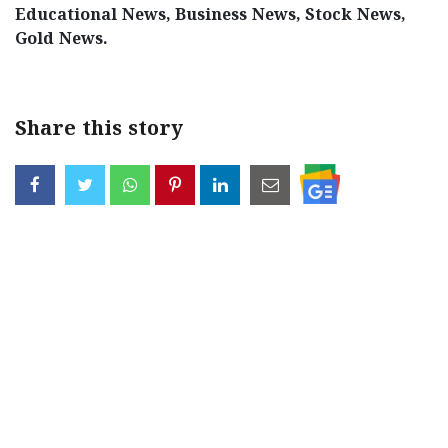
Educational News, Business News, Stock News,
Updates
Assembly
Kerala
Gold News.
Polls
Local
Look
Body
Back
Share this story
Election
2025