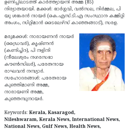
Election
ഉണിപ്പിലാടത്ത് കാര്‍ത്ത്യായനി അമ്മ (85)
Maha
നിര്യാതയായി. മക്കള്‍: ഭാര്‍ഗ്ഗവി, വല്‍സല, നിര്‍മ്മല, പി
Shivarathri
International
യു ശങ്കരന്‍ നായര്‍ (കെ.എസ്.ടി.എ സംസ്ഥാന കമ്മിറ്റി
Women's
അംഗം, സിറ്റിമാന്‍ ടൈലേഴ്‌സ് കാഞ്ഞങ്ങാട്), സരള.
Anti-
Day
Drug
Attukal
മരുമക്കള്‍: നാരായണന്‍ നായര്‍
Campaign
Pongala
(ഡ്രൈവര്‍), കൃഷ്ണന്‍
Holi
(കണിച്ചിറ), പി നളിനി
2025
2025
IPL
(നീലേശ്വരം നഗരസഭാ
2025
കൗണ്‍സിലര്‍), പരേതനായ
Eid
രാഘവന്‍ നമ്പ്യാര്‍.
Al-
Waqf
സഹോദരങ്ങള്‍: പരേതരായ
Fitr
Bill
കുഞ്ഞിമാണി അമ്മ,
Vishu
നാരായണി അമ്മ,
2025
Controversy
Festival
Good
കുഞ്ഞമ്പുനായര്‍.
2025
Friday
Easter
Keywords:
Kerala, Kasaragod,
Observance
Sunday
By-
Nileshwaram, Kerala News, International News,
2025
2025
Election
National News, Gulf News, Health News,
Bihar