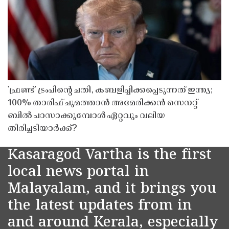
'ഫ്രണ്ട്' ട്രംപിന്റെ ചതി, കബളിപ്പിക്കപ്പെടുന്നത് ഇന്ത്യ;
100% താരിഫ് ചുമത്താൻ അമേരിക്കൻ സെനറ്റ്
ബിൽ പാസാക്കുമ്പോൾ ഏറ്റവും വലിയ
തിരിച്ചടിയാർക്ക്?
Kasaragod Vartha is the first
local news portal in
Malayalam, and it brings you
the latest updates from in
and around Kerala, especially