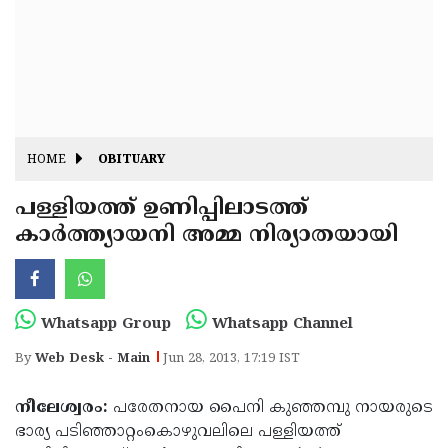
Fitr
May
Day
Eid
Al
Independence
Ad'ha
Day
Onam
HOME
OBITUARY
J&K
State
പള്ളിയത്ത് ഉണിപ്പിലാടത്ത്
Haryana
കാര്‍ത്ത്യായനി അമ്മ നിര്യാതയായി
Assembly
State
Diwali
Elections
Assembly
Christmas
Elections
New-
Whatsapp Group
Whatsapp Channel
Year
Republic
By
Web Desk - Main
Jun 28, 2013, 17:19 IST
Day
Budget
നീലേശ്വരം:
പരേതനായ പൈനി കുഞ്ഞമ്പു നായരുടെ
Delhi
ഭാര്യ പടിഞ്ഞാറ്റംകൊഴുവലിലെ പള്ളിയത്ത്