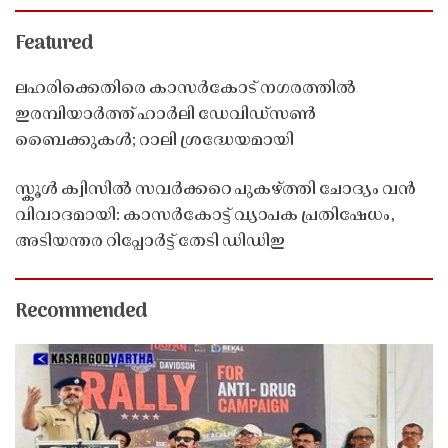
Featured
ലഹരിക്കെതിരെ കാസർകോട് നഗരത്തിൽ
ഇരമ്പിയാർത്ത് ഹാർലി ഡേവിഡ്‌സൺ
ബൈക്കുകൾ; റാലി ശ്രദ്ധേയമായി
സ്കൂൾ ക്വിസിൽ സവർക്കറെ പുകഴ്ത്തി ചോദ്യം വൻ
വിവാദമായി: കാസർകോട്ട് വ്യാപക പ്രതിഷേധം,
അടിയന്തര റിപ്പോർട്ട് തേടി ഡിഡിഇ
Recommended