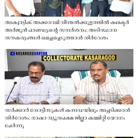
അക്വാട്ടിക് അക്കാദമി നീന്തൽക്കുളത്തിൽ കലക്ടർ
അർജുൻ പാണ്ഡ്യൻ്റെ സന്ദർശനം; അടിസ്ഥാന
സൗകര്യങ്ങൾ മെച്ചപ്പെടുത്താൻ നിർദേശം
സർക്കാർ നോട്ടീസുകൾ കന്നഡയിലും അച്ചടിക്കാൻ
നിർദേശം; ഭാഷാ ന്യൂനപക്ഷ ജില്ലാ കമ്മിറ്റി യോഗം
ചേർന്നു