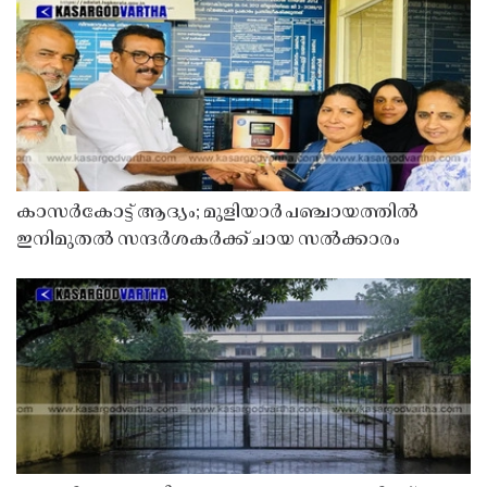
കാസർകോട്ട് ആദ്യം; മുളിയാർ പഞ്ചായത്തിൽ
ഇനിമുതൽ സന്ദർശകർക്ക് ചായ സൽക്കാരം