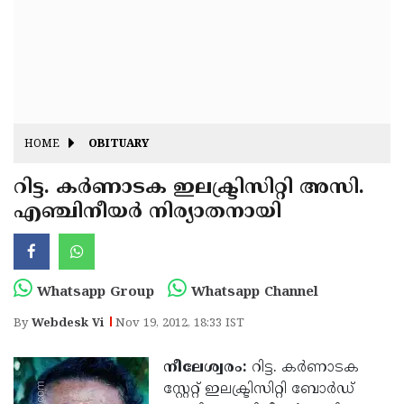
Fitr
May
Day
Eid
Al
Independence
Ad'ha
Day
Onam
HOME
OBITUARY
J&K
State
റിട്ട. കര്‍ണാടക ഇലക്ട്രിസിറ്റി അസി.
Haryana
എഞ്ചിനീയര്‍ നിര്യാതനായി
Assembly
State
Diwali
Elections
Assembly
Christmas
Elections
New-
Whatsapp Group
Whatsapp Channel
Year
Republic
By
Webdesk Vi
Nov 19, 2012, 18:33 IST
Day
Budget
നീലേശ്വരം:
റിട്ട. കര്‍ണാടക
Delhi
സ്റ്റേറ്റ് ഇലക്ട്രിസിറ്റി ബോര്‍ഡ്