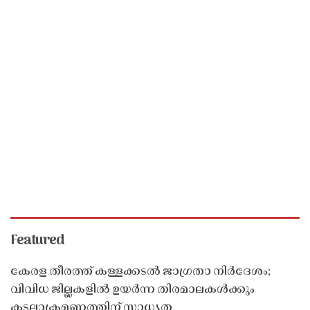
Featured
കേരള തീരത്ത് കള്ളക്കടൽ ജാഗ്രതാ നിർദേശം;
വിവിധ ജില്ലകളിൽ ഉയർന്ന തിരമാലകൾക്കും
കടലാക്രമണത്തിന് സാധ്യത