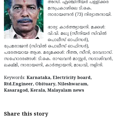
Election
അസി. എഞ്ചിനീയര്‍ പള്ളിക്കര
Maha
മനപ്രകാശിലെ ടി.കെ.
Shivarathri
International
നാരായണന്‍ (73) നിര്യാതനായി.
Women's
Anti-
ഭാര്യ: കാര്‍ത്ത്യായനി. മക്കള്‍:
Day
Drug
Attukal
വി.വി. മധു (സീനിയര്‍ സിവില്‍
Campaign
Pongala
പൊലീസ് ഓഫിസര്‍),
Holi
പ്രേമരാജന്‍ (സിവില്‍ പൊലീസ് ഓഫിസര്‍),
2025
2025
IPL
പരേതയായ ആശ. മരുമക്കള്‍: റീത്ത, സീനി, ദേവദാസ്.
2025
സഹോദരങ്ങള്‍: ടി.കെ. രാഘവന്‍ മാസ്റ്റര്‍, സദാശിവന്‍,
Eid
ലക്ഷ്മി, നാരായണി, കാര്‍ത്യായനി, മാധവി, നളിനി.
Al-
Waqf
Fitr
Bill
Keywords:
Karnataka, Electricity board,
Vishu
Rtd.Engineer, Obituary, Nileshwaram,
2025
Controversy
Festival
Good
Kasaragod, Kerala, Malayalam news
2025
Friday
Easter
Observance
Sunday
By-
Share this story
2025
2025
Election
Bihar