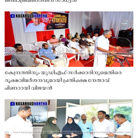
കടലാക്രമണത്തിന് സാധ്യത
കേന്ദ്രത്തിനും യുഡിഎഫ് സർക്കാരിനുമെതിരെ
രൂക്ഷവിമർശനവുമായി പ്രതിപക്ഷ നേതാവ്
പിണറായി വിജയൻ