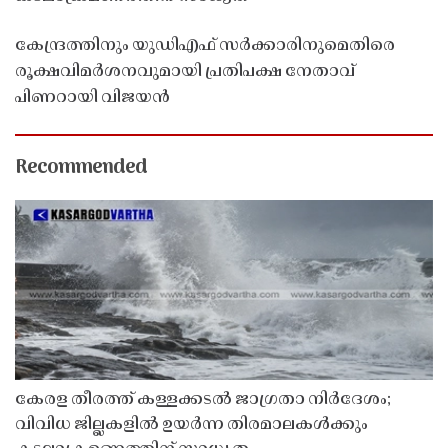
കേന്ദ്രത്തിനും യുഡിഎഫ് സർക്കാരിനുമെതിരെ
രൂക്ഷവിമർശനവുമായി പ്രതിപക്ഷ നേതാവ്
പിണറായി വിജയൻ
Recommended
കേരള തീരത്ത് കള്ളക്കടൽ ജാഗ്രതാ നിർദേശം;
വിവിധ ജില്ലകളിൽ ഉയർന്ന തിരമാലകൾക്കും