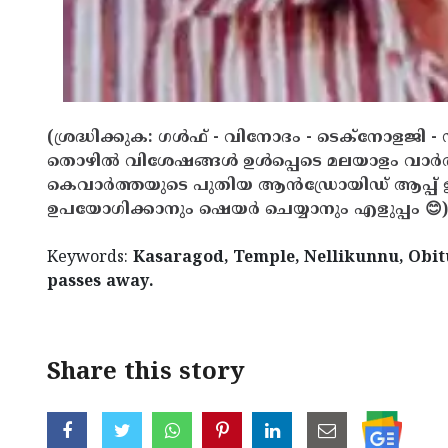
(ശ്രദ്ധിക്കുക: ഗൾഫ് - വിനോദം - ടെക്നോളജി - 
തൊഴിൽ വിശേഷങ്ങൾ ഉൾപ്പെടെ മലയാളം വാർ
കെവാർത്തയുടെ പുതിയ ആൻഡ്രോയിഡ് ആപ്പ് ഇവ
ഉപയോഗിക്കാനും ഷെയർ ചെയ്യാനും എളുപ്പം 😊)
Keywords:
Kasaragod, Temple, Nellikunnu, Obit
passes away.
Share this story