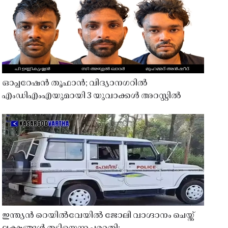
ഓപ്പറേഷൻ തൂഫാൻ; വിദ്യാനഗറിൽ
എംഡിഎംഎയുമായി 3 യുവാക്കൾ അറസ്റ്റിൽ
ഇന്ത്യൻ റെയിൽവേയിൽ ജോലി വാഗ്ദാനം ചെയ്ത്