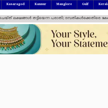
Kasaragod
Kannur
Manglore
Gulf
Keral