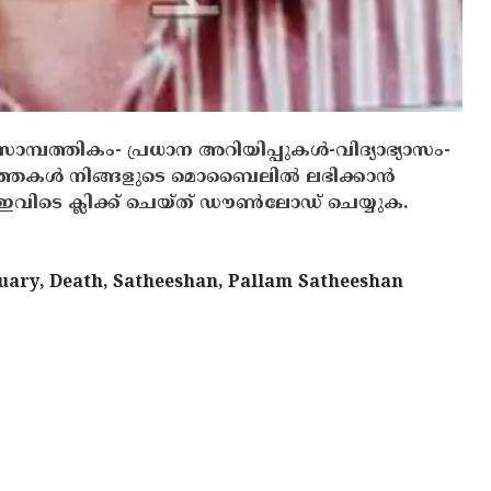
സാമ്പത്തികം- പ്രധാന അറിയിപ്പുകൾ-വിദ്യാഭ്യാസം-
ത്തകൾ നിങ്ങളുടെ മൊബൈലിൽ ലഭിക്കാൻ
ിടെ ക്ലിക്ക് ചെയ്ത് ഡൗൺലോഡ് ചെയ്യുക.
uary, Death, Satheeshan, Pallam Satheeshan