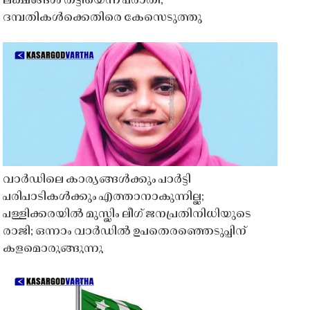
ലക്ഷങ്ങൾ തട്ടിയെന്ന പരാതി;
ദമ്പതികൾക്കെതിരെ കേസെടുത്തു
വാർഡിലെ കാര്യങ്ങൾക്കും പാർട്ടി
പരിപാടികൾക്കും എത്താനാകുന്നില്ല;
പള്ളിക്കരയിൽ മുസ്ലിം ലീഗ് ജനപ്രതിനിധിയുടെ
രാജി; ഒന്നാം വാർഡിൽ ഉപതെരഞ്ഞെടുപ്പിന്
കളമൊരുങ്ങുന്നു