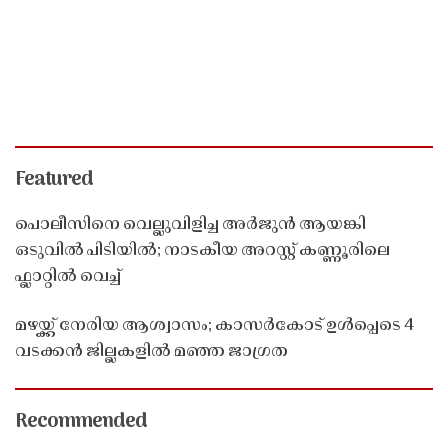
Featured
പൊലീസിനെ വെല്ലുവിളിച്ച അർജുൻ ആയങ്കി
ഒടുവിൽ പിടിയിൽ; നാടകീയ അറസ്റ്റ് കണ്ണൂരിലെ
ഫ്ലാറ്റിൽ വെച്ച്
മഴയ്ക്ക് നേരിയ ആശ്വാസം; കാസർകോട് ഉൾപ്പെടെ 4
വടക്കൻ ജില്ലകളിൽ മഞ്ഞ ജാഗ്രത
Recommended