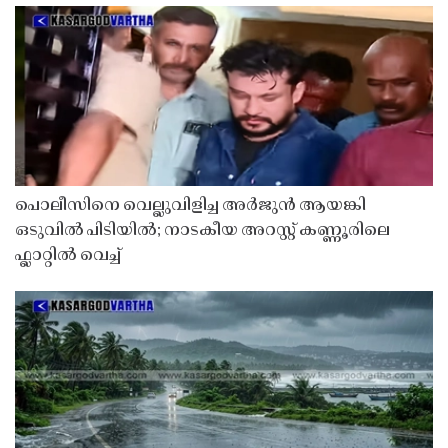
പൊലീസിനെ വെല്ലുവിളിച്ച അർജുൻ ആയങ്കി
ഒടുവിൽ പിടിയിൽ; നാടകീയ അറസ്റ്റ് കണ്ണൂരിലെ
ഫ്ലാറ്റിൽ വെച്ച്