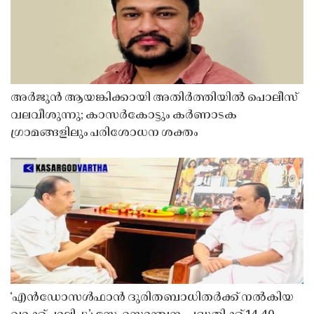
അർജുൻ ആയങ്കിക്കായി അതിർത്തിയിൽ പൊലീസ്
വലവീശുന്നു; കാസർകോട്ടും കർണാടക
ഗ്രാമങ്ങളിലും പരിശോധന ശക്തം
‘എൻഡോസൾഫാൻ ദുരിതബാധിതർക്ക് നൽകിയ