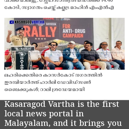
വാക്ക് പാലിച്ചു’; സ്നേഹസാന്ത്വനം പദ്ധതിക്ക് 14.40
കോടി, സ്വാഗതം ചെയ്ത് കല്ലട്ര മാഹിൻ എംഎൽഎ
ലഹരിക്കെതിരെ കാസർകോട് നഗരത്തിൽ
ഇരമ്പിയാർത്ത് ഹാർലി ഡേവിഡ്‌സൺ
ബൈക്കുകൾ; റാലി ശ്രദ്ധേയമായി
Kasaragod Vartha is the first
local news portal in
Malayalam, and it brings you