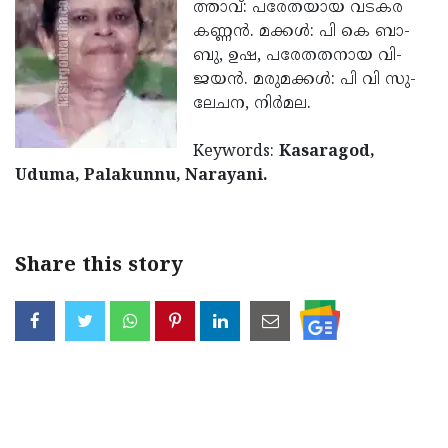
Election
ത്താ­വ്­: പരേതയാ­യ വടകര
Maha
കണ്ണന്‍.­ മക്കള്‍­: പി­ കെ ബാ­
Shivarathri
International
ബു,­ ഉഷ,­ പരേതതനാ­യ വി­
Women's
ജയന്‍.­ മരു­മക്കള്‍­: പി­ വി­ സു­
Anti-
ലേചന,­ നിര്‍­മല.­
Day
Drug
Attukal
Campaign
Pongala
Keywords:
Kasaragod,
Holi
Uduma, Palakunnu, Narayani.
2025
2025
IPL
2025
Eid
Al-
Waqf
Share this story
Fitr
Bill
Vishu
2025
Controversy
Festival
Good
2025
Friday
Easter
Observance
Sunday
By-
2025
2025
Election
Bihar