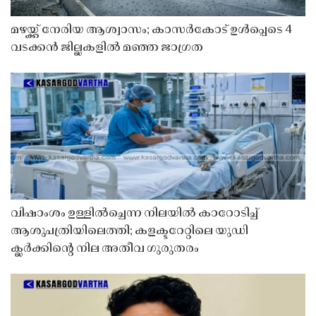
മഴയ്ക്ക് നേരിയ ആശ്വാസം; കാസർകോട് ഉൾപ്പെടെ 4
വടക്കൻ ജില്ലകളിൽ മഞ്ഞ ജാഗ്രത
വിഷാംശം ഉള്ളിൽച്ചെന്ന നിലയിൽ കാറോടിച്ച്
ആശുപത്രിയിലെത്തി; കളക്ടറേറ്റിലെ യുഡി
ക്ലർക്കിൻ്റെ നില അതീവ ഗുരുതരം