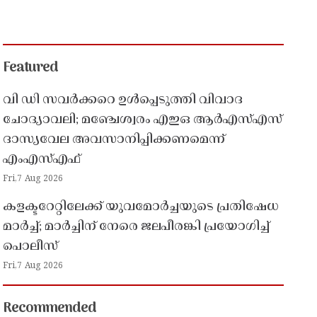
Featured
വി ഡി സവർക്കറെ ഉൾപ്പെടുത്തി വിവാദ
ചോദ്യാവലി; മഞ്ചേശ്വരം എഇഒ ആർഎസ്എസ്
ദാസ്യവേല അവസാനിപ്പിക്കണമെന്ന്
എംഎസ്എഫ്
Fri,7 Aug 2026
കളക്ടറേറ്റിലേക്ക് യുവമോർച്ചയുടെ പ്രതിഷേധ
മാർച്ച്; മാർച്ചിന് നേരെ ജലപീരങ്കി പ്രയോഗിച്ച്
പൊലീസ്
Fri,7 Aug 2026
Recommended