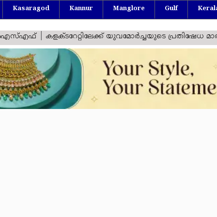
Kasaragod
Kannur
Manglore
Gulf
Keral