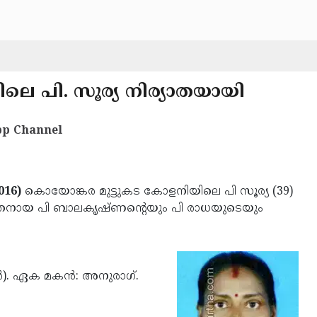
െ പി. സൂര്യ നിര്യാതയായി
p Channel
2016)
കൊയോങ്കര മുട്ടുകട കോളനിയിലെ പി സൂര്യ (39)
 പരേതനായ പി ബാലകൃഷ്ണന്റെയും പി രാധയുടെയും
ര്‍). ഏക മകന്‍: അനുരാഗ്.