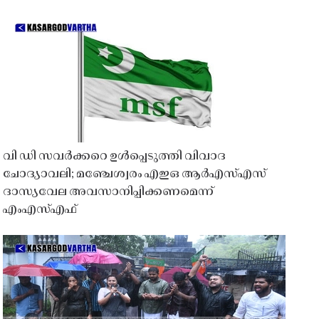
വി ഡി സവർക്കറെ ഉൾപ്പെടുത്തി വിവാദ
ചോദ്യാവലി; മഞ്ചേശ്വരം എഇഒ ആർഎസ്എസ്
ദാസ്യവേല അവസാനിപ്പിക്കണമെന്ന്
എംഎസ്എഫ്