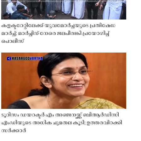
കളക്ടറേറ്റിലേക്ക് യുവമോർച്ചയുടെ പ്രതിഷേധ
മാർച്ച്; മാർച്ചിന് നേരെ ജലപീരങ്കി പ്രയോഗിച്ച്
പൊലീസ്
ടൂറിസം ഡയറക്ടർ എം അഞ്ജനയ്ക്ക് ബിആർഡിസി
എംഡിയുടെ അധിക ചുമതല കൂടി; ഉത്തരവിറക്കി
സർക്കാർ